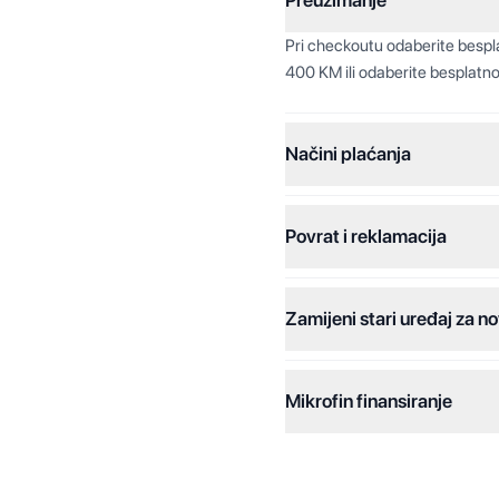
Preuzimanje
Pri checkoutu odaberite besp
400 KM ili odaberite besplatno
Načini plaćanja
Povrat i reklamacija
Jednokratna plaćanja:
Plaćanje na rate:
Zamijeni stari uređaj za no
Dodatne opcije:
Online plaćanja:
Mikrofin finansiranje
Online plaćanje na rate:
Kreditiranje Mikrofina:
Kontakt: