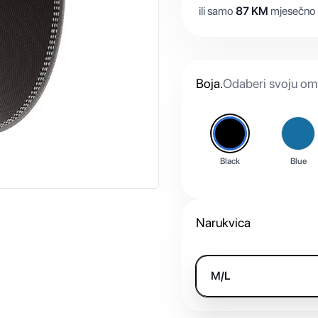
ili samo
87
KM
mjesečno 
Boja
.
Odaberi svoju omi
Black
Blue
Narukvica
M/L