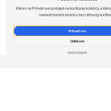
Klikom na Prihvati sve pristaješ na korištenje kolačića, a kl
nastaviti koristiti stranicu bez njihovog korište
Prihvati sve
Odbij sve
Uvjeti korištenja
Nov
Budi prvi koji 