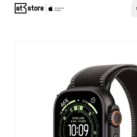
Posjetite početnu stranicu AT Store