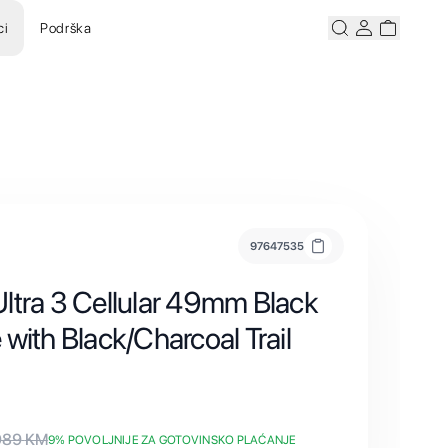
ci
Podrška
Pretraži
Korisnicki ra
Korisnick
97647535
ltra 3 Cellular 49mm Black
with Black/Charcoal Trail
089
KM
9
% POVOLJNIJE ZA GOTOVINSKO PLAĆANJE