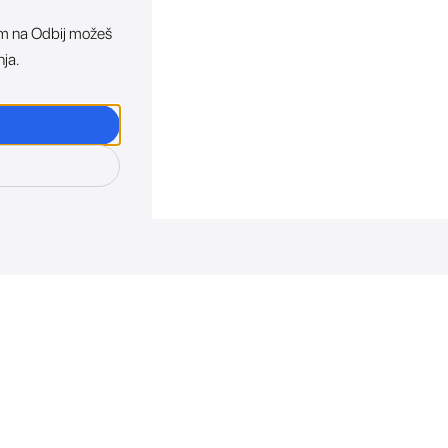
ikom na Odbij možeš
nja.
osti. Direktno u tvoj in
otkriva sve o novim uređajima, promocijama i događaji