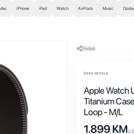
Mac
iPhone
iPad
Watch
AirPods
Music
Doda
Podijeli
ŠIFRA ARTIKLA
Apple Watch U
Titanium Case 
Loop - M/L
1.899
KM
2.