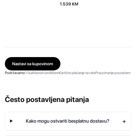
1.539
KM
Nastavi sa kupovinom
Podržavamo:
Visa
Mastercard
Monri
Kartično plaćanje na rate
Preuzimanje pouzećem
Često postavljena pitanja
+
Kako mogu ostvariti besplatnu dostavu?