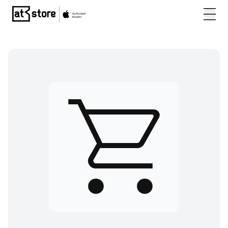
Posjetite početnu stranicu AT Store