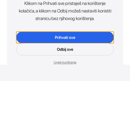
Klikom na Prihvati sve pristaješ na korištenje
kolačića, a klikom na Odbij možeš nastaviti koristiti
stranicu bez njihovog korištenja.
Prihvati sve
Odbij sve
Uvjeti korištenja
Novosti. Direktno u tvoj inbox.
Budi prvi koji otkriva sve o novim uređajima, promocijama i
događajima u AT Store-u.