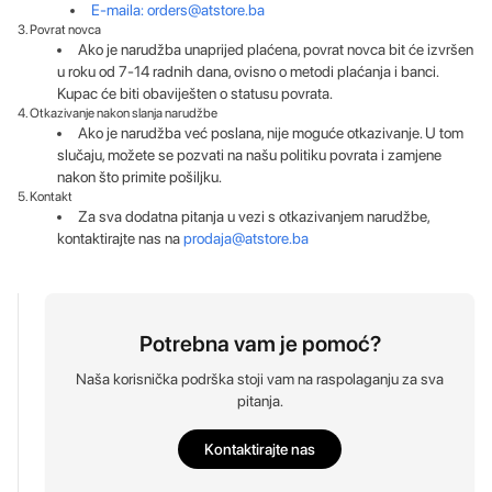
E-maila: orders@atstore.ba
3. Povrat novca
Ako je narudžba unaprijed plaćena, povrat novca bit će izvršen
u roku od 7-14 radnih dana, ovisno o metodi plaćanja i banci.
Kupac će biti obaviješten o statusu povrata.
4. Otkazivanje nakon slanja narudžbe
Ako je narudžba već poslana, nije moguće otkazivanje. U tom
slučaju, možete se pozvati na našu politiku povrata i zamjene
nakon što primite pošiljku.
5. Kontakt
Za sva dodatna pitanja u vezi s otkazivanjem narudžbe,
kontaktirajte nas na
prodaja@atstore.ba
Potrebna vam je pomoć?
Naša korisnička podrška stoji vam na raspolaganju za sva
pitanja.
Kontaktirajte nas