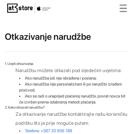
Posjetite početnu stranicu AT Store
Otkazivanje narudžbe
1. Uvjeti otkazivanja
Narudžbu možete otkazati pod sljedećim uvjetima:
Ako narudžba još nije obrađena i poslana;
Ako narudžba nije personalizirani ili po narudžbi izrađeni
proizvod;
Ako se radi o unaprijed plaćenoj narudžbi, povrat novca bit
će izvršen prema odabranoj metodi plaćanja.
2. Kako otkazati narudžbu?
Za otkazivanje narudžbe kontaktirajte našu korisničku
podršku što je prije moguće putem:
Telefona: +387 33 956 188