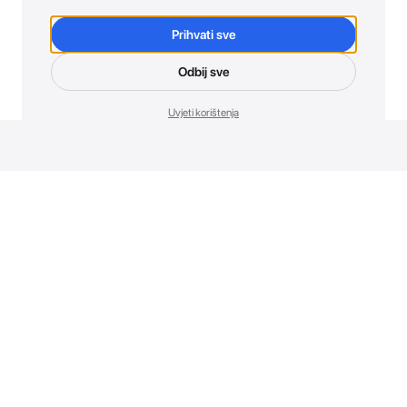
Prihvati sve
Odbij sve
Uvjeti korištenja
Novosti. Direktno u tvoj inbox.
Budi prvi koji otkriva sve o novim uređajima, promocijama i
događajima u AT Store-u.