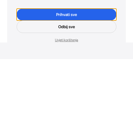
Prihvati sve
Odbij sve
Uvjeti korištenja
Novosti. Direktno u tvoj inbox.
Budi prvi koji otkriva sve o novim uređajima, promocijama i
događajima u AT Store-u.