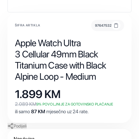
ŠIFRA ARTIKLA
97647532
Apple Watch Ultra
3 Cellular 49mm Black
Titanium Case with Black
Alpine Loop - Medium
1.899
KM
2.089
KM
9
% POVOLJNIJE ZA GOTOVINSKO PLAĆANJE
ili samo
87
KM
mjesečno uz 24 rate.
Podijeli
Narukvica