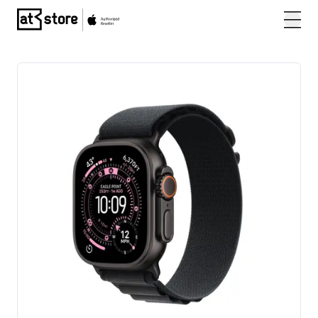
Posjetite početnu stranicu AT Store