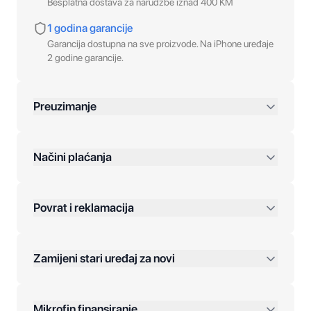
Besplatna dostava za narudžbe iznad 400 KM
1 godina garancije
Garancija dostupna na sve proizvode. Na iPhone uređaje
2 godine garancije.
Preuzimanje
preko 400 KM
Načini plaćanja
Povrat i reklamacija
Jednokratna plaćanja:
Zamijeni stari uređaj za novi
Plaćanje na rate:
Dodatne opcije:
Mikrofin finansiranje