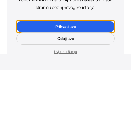
stranicu bez njihovog korištenja.
Prihvati sve
Odbij sve
Uvjeti korištenja
Novosti. Direktno u tvoj inbox.
Budi prvi koji otkriva sve o novim uređajima, promocijama i
događajima u AT Store-u.