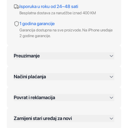
Isporuka u roku od 24–48 sati
Besplatna dostava za narudžbe iznad 400 KM
1 godina garancije
Garancija dostupna na sve proizvode. Na iPhone uređaje
2 godine garancije.
Preuzimanje
preko 400 KM
Načini plaćanja
Povrat i reklamacija
Jednokratna plaćanja:
Zamijeni stari uređaj za novi
Plaćanje na rate: