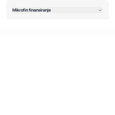
Dodatne opcije:
Mikrofin finansiranje
Online plaćanja:
Kreditiranje Mikrofina:
Kontakt: