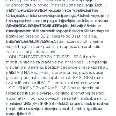
vrijednost za tvoj novac. Prati rezultate spavanja. Dobij
detaljnije uvide u zdravlje u aplikaciji Vitalne funkije.
• OSNOVE ZDRAVLJA – Očitanje temperature
Ostani aktivan uz širok raspon treninga. Uštedi vrijeme uz
omogućava detaljnije uvide u aplikaciji Vitalne funkcije i
brzo punjenje. U trenu pogledaj svoje podatke na zaslonu
retrospektivne procjene ovulacije. Primaj dnevni rezultat
Always-On. Svejedno dobivaš cjelodnevno, 18-satno
spavanja i obavijesti o apneji u snus, a dobit ćeš i
• BATERIJA KOJA TRAJE I TRAJE – Uživaj u
trajanje baterije.
obavijest ako imaš ubran ili usporen ili nepravilni srčani
cjelodnevnom, 18-satnom trajanju baterije. Zatim napuni
ritam.
do dvaput brže od SE 2 i čeka te do 8 sati trajanja
baterije u samo 15 minuta.
• ALWAYS-ON ZASLON – Sada možeš očitati vrijeme i
vidjeti brojčanik bez podizanja zapešća da probudiš
zaslon iz stanja pripravnosti.
• ODLIČAN PARTNER ZA FITNESS – SE 3 ti pruža
mnoštvo načina za praćenje tvojih treninga. Uz mjerenja
u stvarnom vremenu, postizat ćeš svoje ciljeve kao nikad
prije.
• OSTANI NA VEZI – Šalji poruke, primaj pozive, slušaj
glazbu i podcaste i primaj obavijesti. SE 3 (GPS) radi s
tvojim iPhoneom ili Wi-Fi-jem kako bi ostao povezan.
• SIGURNOSNE ZNAČAJKE – SE 3 može detektirati
težak pad ili sudjelovanje u ozbiljnoj prometnoj nesreći,
automatski ti pomoći povezati se sa hitnim službama i
obavijestiti tvoje hitne kontakte. Opcijom Check In možeš
• TO JE TVOJ SAT. KRENI. – Pokaži osobnost uz desetke
automatski obavijestiti voljenu osobu kada stigneš na
brojčanika i raznorazne remene različitih boja, stilova i
svoje odredište.
materijala.