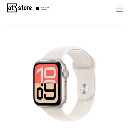
Posjetite početnu stranicu AT Store