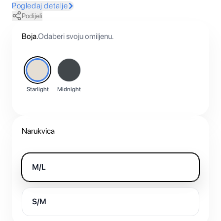
Pogledaj detalje
Podijeli
Boja
.
Odaberi svoju omiljenu.
Starlight
Midnight
Narukvica
M/L
S/M