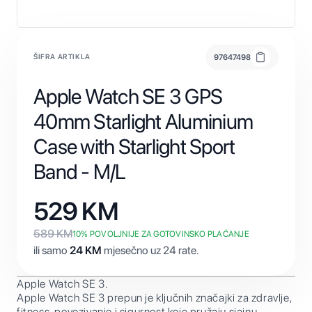
ŠIFRA ARTIKLA
97647498
Apple Watch SE 3 GPS
40mm Starlight Aluminium
Case with Starlight Sport
Band - M/L
529
KM
589
KM
10
% POVOLJNIJE ZA GOTOVINSKO PLAĆANJE
ili samo
24
KM
mjesečno uz 24 rate.
Apple Watch SE 3.
Apple Watch SE 3 prepun je ključnih značajki za zdravlje,
fitness, povezivanje i sigurnost koje pružaju sjajnu