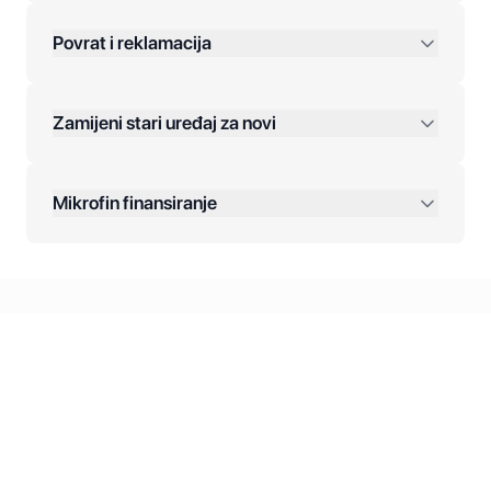
Povrat i reklamacija
Jednokratna plaćanja:
Zamijeni stari uređaj za novi
Plaćanje na rate:
Dodatne opcije:
Mikrofin finansiranje
Online plaćanja:
Kreditiranje Mikrofina:
Kontakt: