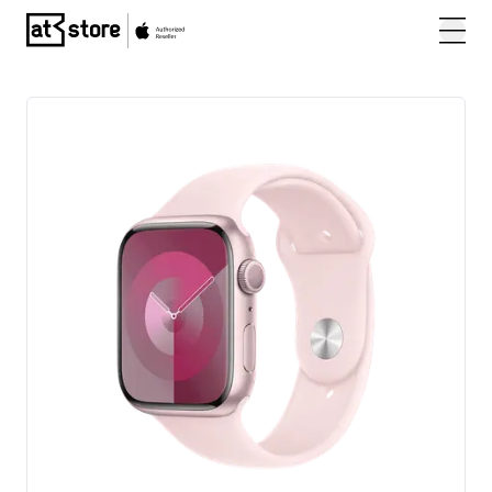
Posjetite početnu stranicu AT Store