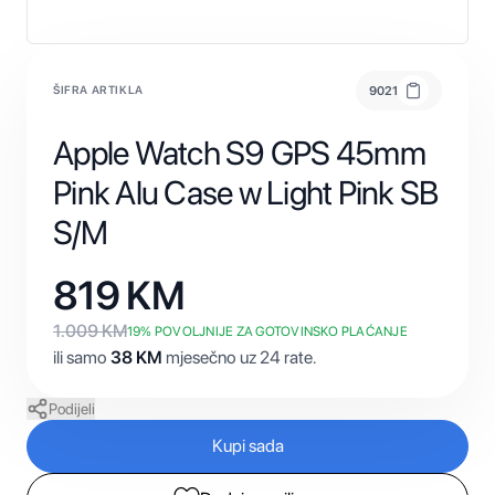
ŠIFRA ARTIKLA
9021
Apple Watch S9 GPS 45mm
Pink Alu Case w Light Pink SB
S/M
819
KM
1.009
KM
19
% POVOLJNIJE ZA GOTOVINSKO PLAĆANJE
ili samo
38
KM
mjesečno uz 24 rate.
Podijeli
Kupi sada