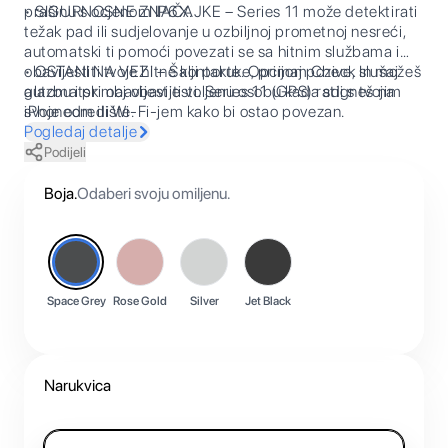
prašinu s ocjenom IP6X.
• SIGURNOSNE ZNAČAJKE – Series 11 može detektirati
težak pad ili sudjelovanje u ozbiljnoj prometnoj nesreći,
automatski ti pomoći povezati se sa hitnim službama i
obavijestiti tvoje hitne kontakte. Opcijom Check In možeš
• OSTANI NA VEZI – Šalji poruke, primaj pozive, slušaj
automatski obavijestiti voljenu osobu kada stigneš na
glazbu i primaj obavijesti. Series 11 (GPS) radi s tvojim
svoje odredište.
iPhoneom ili Wi-Fi-jem kako bi ostao povezan.
Pogledaj detalje
Podijeli
Boja
.
Odaberi svoju omiljenu.
Space Grey
Rose Gold
Silver
Jet Black
Narukvica