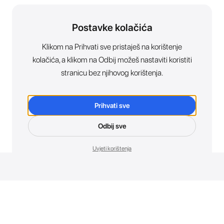
Postavke kolačića
Klikom na Prihvati sve pristaješ na korištenje
kolačića, a klikom na Odbij možeš nastaviti koristiti
stranicu bez njihovog korištenja.
Prihvati sve
Odbij sve
Uvjeti korištenja
Novosti. Direktno u tvoj inbox.
Budi prvi koji otkriva sve o novim uređajima, promocijama i