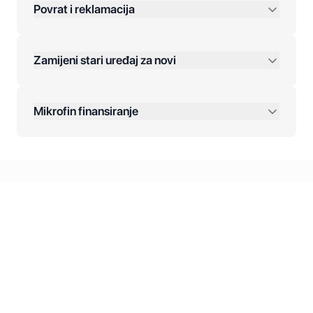
Povrat i reklamacija
Jednokratna plaćanja:
Zamijeni stari uređaj za novi
Plaćanje na rate:
Dodatne opcije:
Mikrofin finansiranje
Online plaćanja:
Kreditiranje Mikrofina:
Kontakt: