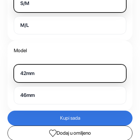
S/M
M/L
Model
42mm
46mm
Kupi sada
Dodaj u omiljeno