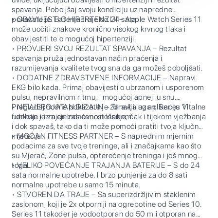
spavanja. Poboljšaj svoju kondiciju uz napredne
pokazatelje. Baterija traje do 24 sata.
• OBAVIJESTI O HIPERTENZIJI – Apple Watch Series 11
može uočiti znakove kronično visokog krvnog tlaka i
obavijestiti te o mogućoj hipertenziji.
• PROVJERI SVOJ REZULTAT SPAVANJA – Rezultat
spavanja pruža jednostavan način praćenja i
razumijevanja kvalitete tvog sna da ga možeš poboljšati.
• DODATNE ZDRAVSTVENE INFORMACIJE – Napravi
EKG bilo kada. Primaj obavijesti o ubrzanom i usporenom
pulsu, nepravilnom ritmu, i mogućoj apneji u snu.
Pregledaj noćne pokazatelje zdravlja uz aplikaciju Vitalne
• NEVJEROJATAN DIZAJN – Tanak i lagan, Series 11
funkcije i izmjeri zasićenost kisikom.
udoban je za cjelodnevno nošenje, čak i tijekom vježbanja
i dok spavaš, tako da ti može pomoći pratiti tvoja ključna
mjerenja.
• MOĆAN FITNESS PARTNER – S naprednim mjernim
podacima za sve tvoje treninge, ali i značajkama kao što
su Mjerač, Zone pulsa, opterećenje treninga i još mnogo
toga.
• VELIKO POVEĆANJE TRAJANJA BATERIJE – S do 24
sata normalne upotrebe. I brzo punjenje za do 8 sati
normalne upotrebe u samo 15 minuta.
• STVOREN DA TRAJE – Sa superizdržljivim staklenim
zaslonom, koji je 2x otporniji na ogrebotine od Series 10.
Series 11 također je vodootporan do 50 m i otporan na