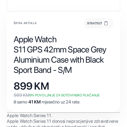
ŠIFRA ARTIKLA
97647507
Apple Watch
S11 GPS 42mm Space Grey
Aluminium Case with Black
Sport Band - S/M
899
KM
989
KM
9
% POVOLJNIJE ZA GOTOVINSKO PLAĆANJE
ili samo
41
KM
mjesečno uz 24 rate.
Apple Watch Series 11.
Apple Watch Series 11 donosi neprocjenjive zdravstvene
uvide, uključujući obavijesti o hipertenziji i rezultat