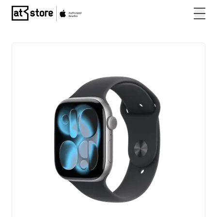
Posjetite početnu stranicu AT Store