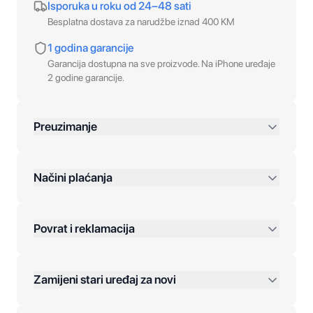
Isporuka u roku od 24–48 sati
Besplatna dostava za narudžbe iznad 400 KM
1 godina garancije
Garancija dostupna na sve proizvode. Na iPhone uređaje
2 godine garancije.
Preuzimanje
preko 400 KM
Načini plaćanja
Povrat i reklamacija
Jednokratna plaćanja:
Zamijeni stari uređaj za novi
Plaćanje na rate: