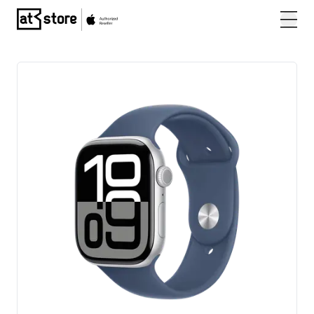
Posjetite početnu stranicu AT Store