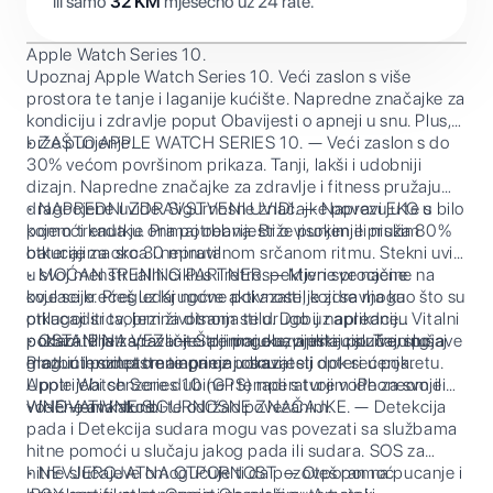
ili samo
32
KM
mjesečno uz 24 rate.
Apple Watch Series 10.
Upoznaj Apple Watch Series 10. Veći zaslon s više
prostora te tanje i laganije kućište. Napredne značajke za
kondiciju i zdravlje poput Obavijesti o apneji u snu. Plus,
brže punjenje.
• ZAŠTO APPLE WATCH SERIES 10. — Veći zaslon s do
30% većom površinom prikaza. Tanji, lakši i udobniji
dizajn. Napredne značajke za zdravlje i fitness pružaju
dragocjene uvide. Sigurnosne značajke povezuju te s
• NAPREDNI ZDRAVSTVENI UVIDI. — Napravi EKG u bilo
pomoći kada je ona potrebna. Brže punjenje pruža 80%
kojem trenutku. Primaj obavijesti o visokim ili niskim
baterije za oko 30 minuta.
otkucajima srca i nepravilnom srčanom ritmu. Stekni uvid
u svoj menstrualni ciklus i retrospektivne procjene
• MOĆAN TRENING PARTNER. — Mjeri sve načine na
ovulacije. Pregledaj noćne pokazatelje zdravlja kao što su
koje se krećeš uz Krugove aktivnosti, koji se mogu
otkucaji srca, brzina disanja te drugo uz aplikaciju Vitalni
prilagoditi tvojem životnom stilu. Dobij napredne
podaci. Prati spavanje i primaj obavijesti u slučaju pojave
pokazatelje za različite treninge uz aplikaciju Trening.
• OSTANI NA VEZI. — Šalji poruke, primaj pozive, slušaj
mogućih simptoma apneje u snu.
Prati intenzitet treninga uz pokazatelj opterećenja.
glazbu i podcaste te primaj obavijesti dok si u pokretu.
Upotrijebi senzore dubine i temperature vode za svoje
Apple Watch Series 10 (GPS) radi s tvojim iPhoneom ili
vodene avanture.
Wi-Fi-jem kako bi te održao povezanim.
• INOVATIVNE SIGURNOSNE ZNAČAJKE. — Detekcija
pada i Detekcija sudara mogu vas povezati sa službama
hitne pomoći u slučaju jakog pada ili sudara. SOS za
hitne slučajeve omogućuje ti da pozoveš pomoć
• NEVJEROJATNA OTPORNOST. — Otporan na pucanje i