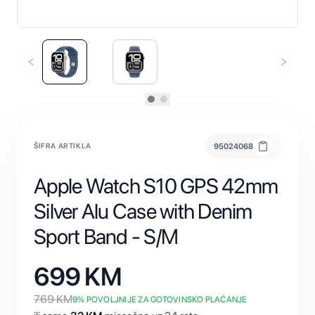
ŠIFRA ARTIKLA
95024068
Apple Watch S10 GPS 42mm
Silver Alu Case with Denim
Sport Band - S/M
699
KM
769
KM
9
% POVOLJNIJE ZA GOTOVINSKO PLAĆANJE