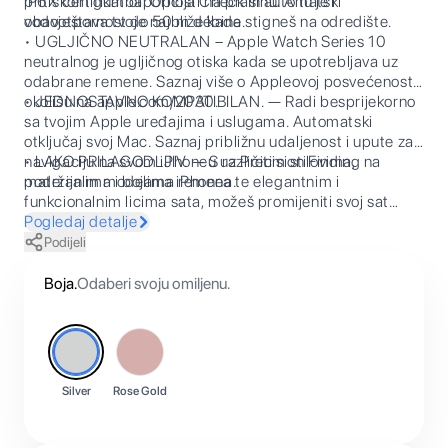
pritiskom gumba. Opcija Check In automatski
IP6X certifikat otpornosti na prašinu. A tu je i
obavještava tvoje najbliže kada stigneš na odredište.
vodootpornost do 50 m débine.
• UGLJIČNO NEUTRALAN – Apple Watch Series 10
neutralnog je ugljičnog otiska kada se upotrebljava uz
odabrane remene. Saznaj više o Appleovoj posvećenosti
okolišu na apple.com/2030.
• JEDNOSTAVNO KOMPATIBILAN. — Radi besprijekorno
sa tvojim Apple uređajima i uslugama. Automatski
otključaj svoj Mac. Saznaj približnu udaljenost i upute za
navigaciju na svom iPhoneu uz Precision Finding na
• LAKO PRILAGODLJIV. — S različitim stilovima,
podržanim modelima iPhonea.
materijalima i bojama remena te elegantnim i
funkcionalnim licima sata, možeš promijeniti svoj sat
kako bi odgovarao tvom raspoloženju ili trenutku.
Pogledaj detalje
Podijeli
Boja
.
Odaberi svoju omiljenu.
Silver
Rose Gold