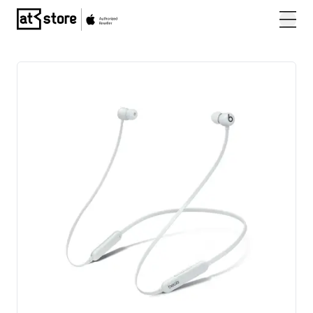
Posjetite početnu stranicu AT Store