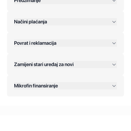
Preuzimanje
preko 400 KM
Načini plaćanja
Povrat i reklamacija
Jednokratna plaćanja:
Zamijeni stari uređaj za novi
Plaćanje na rate:
Dodatne opcije:
Mikrofin finansiranje
Online plaćanja:
Kreditiranje Mikrofina:
Kontakt: