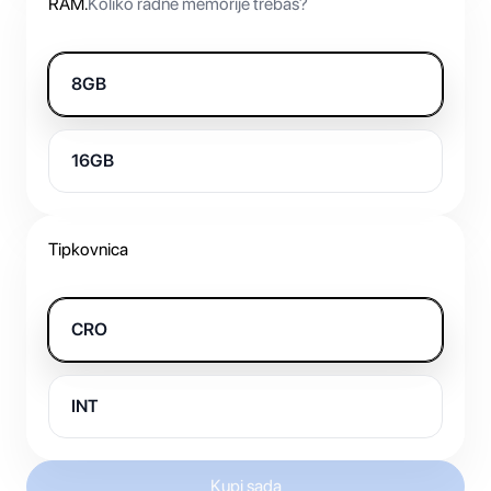
RAM
.
Koliko radne memorije trebaš?
8GB
16GB
Tipkovnica
CRO
INT
Kupi sada