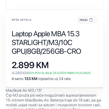
ŠIFRA ARTIKLA
78444
Laptop Apple MBA 15.3
STARLIGHT/M3/10C
GPU/8GB/256GB-CRO
2.899
KM
4.289
KM
32
% POVOLJNIJE ZA GOTOVINSKO PLAĆANJE
ili samo
133
KM
mjesečno uz 24 rate.
MacBook Air M3 / 15”
Čip M3 pruža još veće mogućnosti superprijenosnom
15-inčnom MacBooku Air. Baterija traje do 18 sati, pa ga
možeš uvijek nositi sa sobom i munjevitom brzinom raditi