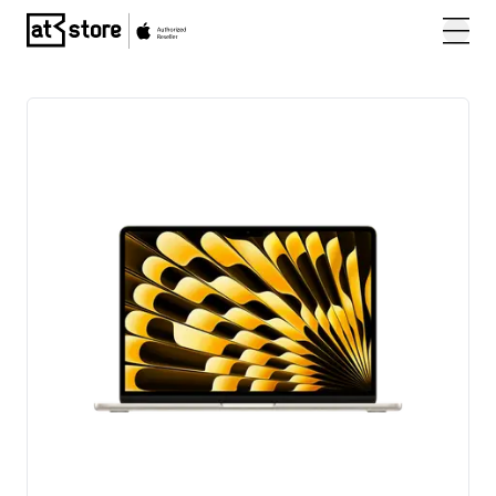
Posjetite početnu stranicu AT Store