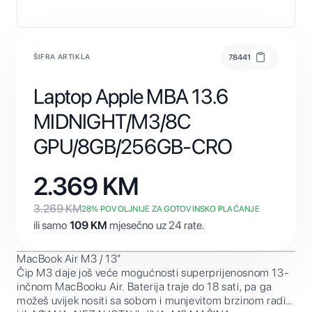
ŠIFRA ARTIKLA
78441
Laptop Apple MBA 13.6
MIDNIGHT/M3/8C
GPU/8GB/256GB-CRO
2.369
KM
3.269
KM
28
% POVOLJNIJE ZA GOTOVINSKO PLAĆANJE
ili samo
109
KM
mjesečno uz 24 rate.
MacBook Air M3 / 13”
Čip M3 daje još veće mogućnosti superprijenosnom 13-
inčnom MacBooku Air. Baterija traje do 18 sati, pa ga
možeš uvijek nositi sa sobom i munjevitom brzinom raditi