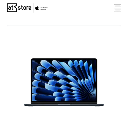
Posjetite početnu stranicu AT Store