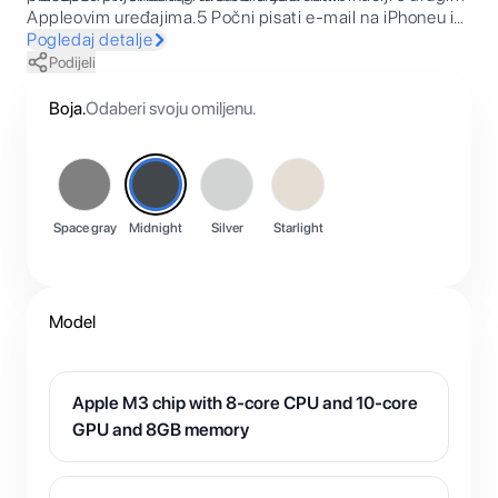
Appleovim uređajima.5 Počni pisati e-mail na iPhoneu i
završi ga na Macu. Šalji poruke s Maca. I još mnogo toga.
Pogledaj detalje
Podijeli
Boja
.
Odaberi svoju omiljenu.
Space gray
Midnight
Silver
Starlight
Model
Apple M3 chip with 8-core CPU and 10-core
GPU and 8GB memory