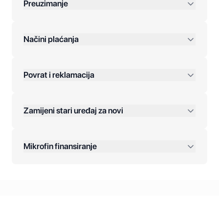
Preuzimanje
preko 400 KM
Načini plaćanja
Povrat i reklamacija
Jednokratna plaćanja:
Zamijeni stari uređaj za novi
Plaćanje na rate:
Dodatne opcije:
Mikrofin finansiranje
Online plaćanja:
Kreditiranje Mikrofina:
Kontakt: