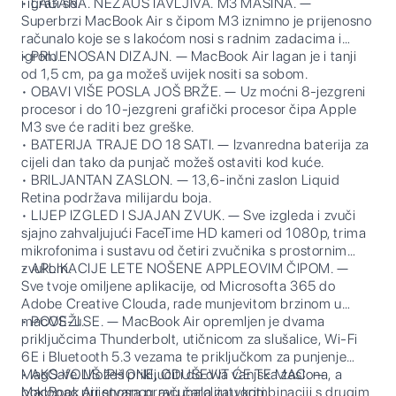
i igrati se.
• LAGANA. NEZAUSTAVLJIVA. M3 MAŠINA. —
Superbrzi MacBook Air s čipom M3 iznimno je prijenosno
računalo koje se s lakoćom nosi s radnim zadacima i
igrom.
• PRIJENOSAN DIZAJN. — MacBook Air lagan je i tanji
od 1,5 cm, pa ga možeš uvijek nositi sa sobom.
• OBAVI VIŠE POSLA JOŠ BRŽE. — Uz moćni 8-jezgreni
procesor i do 10-jezgreni grafički procesor čipa Apple
M3 sve će raditi bez greške.
• BATERIJA TRAJE DO 18 SATI. — Izvanredna baterija za
cijeli dan tako da punjač možeš ostaviti kod kuće.
• BRILJANTAN ZASLON. — 13,6-inčni zaslon Liquid
Retina podržava milijardu boja.
• LIJEP IZGLED I SJAJAN ZVUK. — Sve izgleda i zvuči
sjajno zahvaljujući FaceTime HD kameri od 1080p, trima
mikrofonima i sustavu od četiri zvučnika s prostornim
zvukom.
• APLIKACIJE LETE NOŠENE APPLEOVIM ČIPOM. —
Sve tvoje omiljene aplikacije, od Microsofta 365 do
Adobe Creative Clouda, rade munjevitom brzinom u
macOS-u.
• POVEŽI SE. — MacBook Air opremljen je dvama
priključcima Thunderbolt, utičnicom za slušalice, Wi-Fi
6E i Bluetooth 5.3 vezama te priključkom za punjenje
MagSafe. Možeš priključiti do dva vanjska zaslona, a
• AKO VOLIŠ IPHONE, ODUŠEVIT ĆE TE MAC. —
poklopac prijenosnog računala zatvoriti.
MacBook Air stvara pravu čaroliju u kombinaciji s drugim