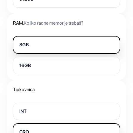
RAM
.
Koliko radne memorije trebaš?
8GB
16GB
Tipkovnica
INT
CRO