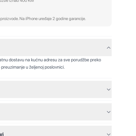
udžbe iznad 400 KM
proizvode. Na iPhone uređaje 2 godine garancije.
latnu dostavu na kućnu adresu za sve porudžbe preko
 preuzimanje u željenoj poslovnici.
vi