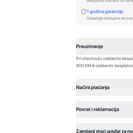
Besplatna dostava za nar
1 godina garancije
Garancija dostupna na sve 
Preuzimanje
Pri checkoutu odaberite besp
400 KM ili odaberite besplatno
Načini plaćanja
Povrat i reklamacija
Jednokratna plaćanja:
Plaćanje na rate:
Zamijeni stari uređaj za no