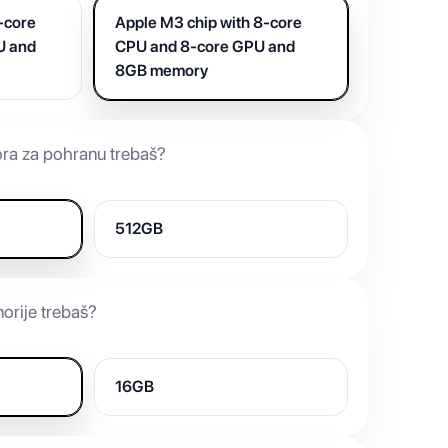
-core
Apple M3 chip with 8-core
U and
CPU and 8-core GPU and
8GB memory
ora za pohranu trebaš?
512GB
orije trebaš?
16GB