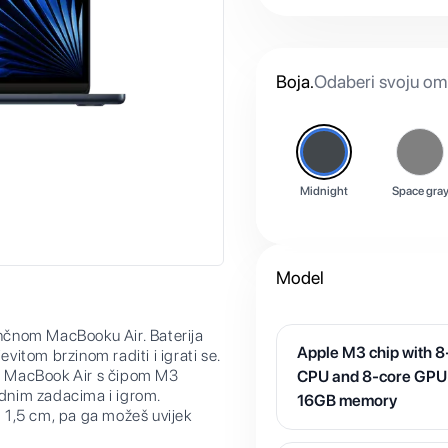
Boja
.
Odaberi svoju omi
Midnight
Space gra
Model
nčnom MacBooku Air. Baterija
Apple M3 chip with 8
evitom brzinom raditi i igrati se.
MacBook Air s čipom M3
CPU and 8-core GPU
adnim zadacima i igrom.
16GB memory
 1,5 cm, pa ga možeš uvijek