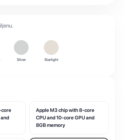
ljenu.
y
Silver
Starlight
-core
Apple M3 chip with 8-core
 and
CPU and 10-core GPU and
8GB memory