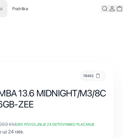
ci
Podrška
Pretraži
Korisnicki ra
Korisnick
78452
e MBA 13.6 MIDNIGHT/M3/8C
6GB-ZEE
.269
KM
28
% POVOLJNIJE ZA GOTOVINSKO PLAĆANJE
 uz 24 rate.