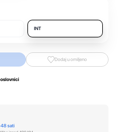
INT
Dodaj u omiljeno
oslovnici
–48 sati