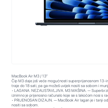
MacBook Air M3 / 13”
Čip M3 daje još veće mogućnosti superprijenosnom 13-i
traje do 18 sati, pa ga možeš uvijek nositi sa sobom i munj
• LAGANA. NEZAUSTAVLJIVA. M3 MAŠINA. — Superbrzi 
iznimno je prijenosno računalo koje se s lakoćom nosi s r
• PRIJENOSAN DIZAJN. — MacBook Air lagan je i tanji od
nositi sa sobom.