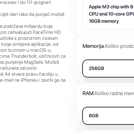
ocesor i do 10-jezgreni
Apple M3 chip with 8
CPU and 10-core GP
ijeli dan tako da punjač možeš
16GB memory
 podržava milijardu boja.
ajno zahvaljujući FaceTime HD
vučnika s prostornim zvukom.
je omiljene aplikacije, od
Memorija
.
Koliko prost
itom brzinom u macOS-u.
cima Thunderbolt, utičnicom za
m za punjenje MagSafe. Možeš
računala zatvoriti.
256GB
ir stvara pravu čaroliju u
e-mail na iPhoneu i završi ga na
RAM
.
Koliko radne mem
8GB