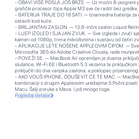
• OBAVI VIŠE POSLA JOŠ BRŽE. — Uz moćni 8-jezgreni pr
grafički procesor čipa Apple M3 sve će raditi bez greške.
• BATERIJA TRAJE DO 18 SATI. — Izvanredna baterija za c
ostaviti kod kuće.
• BRILJANTAN ZASLON. — 13,6-inčni zaslon Liquid Retina
• LIJEP IZGLED I SJAJAN ZVUK. — Sve izgleda i zvuči sj
kameri od 1080p, trima mikrofonima i sustavu od četiri z
• APLIKACIJE LETE NOŠENE APPLEOVIM ČIPOM. — Sve tvo
Microsofta 365 do Adobe Creative Clouda, rade munjev
• POVEŽI SE. — MacBook Air opremljen je dvama priključ
slušalice, Wi-Fi 6E i Bluetooth 5.3 vezama te priključko
priključiti do dva vanjska zaslona, a poklopac prijenosnog 
• AKO VOLIŠ IPHONE, ODUŠEVIT ĆE TE MAC. — MacBook A
kombinaciji s drugim Appleovim uređajima.5 Počni pisati 
Macu. Šalji poruke s Maca. I još mnogo toga.
Pogledaj detalje