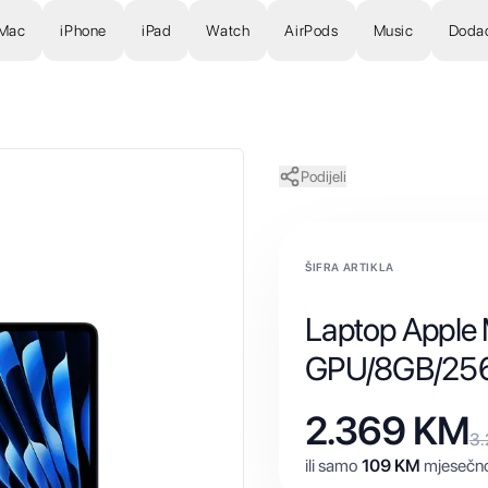
Mac
iPhone
iPad
Watch
AirPods
Music
Doda
Podijeli
ŠIFRA ARTIKLA
Laptop Appl
GPU/8GB/25
2.369
KM
3
ili samo
109
KM
mjesečno