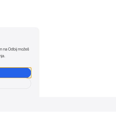
ikom na Odbij možeš
nja.