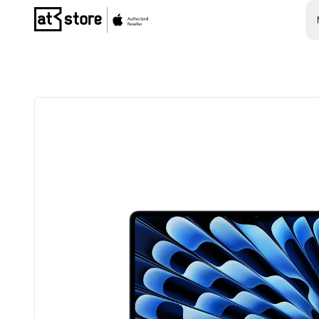
Posjetite početnu stranicu AT Store