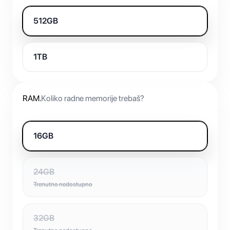
512GB
1TB
RAM
.
Koliko radne memorije trebaš?
16GB
24GB
Trenutno nedostupno
32GB