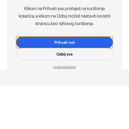
Klikom na Prihvati sve pristaješ na korištenje
kolačića, a klikom na Odbij možeš nastaviti koristiti
stranicu bez njihovog korištenja.
Prihvati sve
Odbij sve
Uvjeti korištenja
Novosti. Direktno u tvoj inbox.
Budi prvi koji otkriva sve o novim uređajima, promocijama i
događajima u AT Store-u.