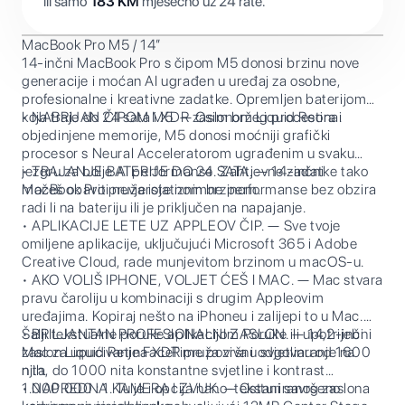
ili samo
183
KM
mjesečno uz 24 rate.
MacBook Pro M5 / 14”
14-inčni MacBook Pro s čipom M5 donosi brzinu nove
generacije i moćan AI ugrađen u uređaj za osobne,
profesionalne i kreativne zadatke. Opremljen baterijom
koja traje do 24 sata i XDR zaslonom Liquid Retina.
• NABRIJAN ČIPOM M5. — Osim bržeg procesora i
objedinjene memorije, M5 donosi moćniji grafički
procesor s Neural Acceleratorom ugrađenim u svaku
jezgru za bolje AI performanse. Zahtjevne zadatke tako
• TRAJANJE BATERIJE DO 24 SATA. — 14-inčni
možeš obaviti nevjerojatnom brzinom.
MacBook Pro pruža iste iznimne performanse bez obzira
radi li na bateriju ili je priključen na napajanje.
• APLIKACIJE LETE UZ APPLEOV ČIP. — Sve tvoje
omiljene aplikacije, uključujući Microsoft 365 i Adobe
Creative Cloud, rade munjevitom brzinom u macOS-u.
• AKO VOLIŠ IPHONE, VOLJET ĆEŠ I MAC. — Mac stvara
pravu čaroliju u kombinaciji s drugim Appleovim
uređajima. Kopiraj nešto na iPhoneu i zalijepi to u Mac.
Šalji tekstualne poruke aplikacijom Poruke ili upotrijebi
• BRILJANTAN PROFESIONALNI ZASLON. — 14,2-inčni
Mac za upućivanje FaceTime poziva i odgovaranje na
zaslon Liquid Retina XDR pruža vršnu svjetlinu od 1600
njih.
nita, do 1000 nita konstantne svjetline i kontrast
1.000.000 : 1. Tu je i opcija nano-teksturiranog zaslona
• NAPREDNA KAMERA I ZVUK. — Ostani savršeno