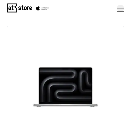
Posjetite početnu stranicu AT Store