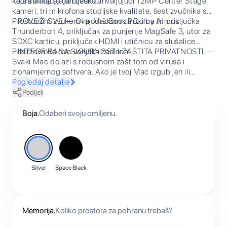
koja smanjuje odbljeske.
kadriran uz sjajan zvuk zahvaljujući 12MP Center Stage
kameri, tri mikrofona studijske kvalitete, šest zvučnika s
Prostornim zvukom i podrškom za Dolby Atmos.
• POVEŽI SVE. — Ovaj MacBook Pro ima tri priključka
Thunderbolt 4, priključak za punjenje MagSafe 3, utor za
SDXC karticu, priključak HDMI i utičnicu za slušalice.
Podržava do dva vanjska zaslona.
• INTEGRIRANA SIGURNOST I ZAŠTITA PRIVATNOSTI. —
Svaki Mac dolazi s robusnom zaštitom od virusa i
zlonamjernog softvera. Ako je tvoj Mac izgubljen ili
ukraden, funkcijom Pronalaženje možeš ga pronaći.
Pogledaj detalje
FileVault osigurava da su datoteke šifrirane kako im drugi
Podijeli
ne bi pristupili. Besplatna sigurnosna ažuriranja štite tvoj
Mac.
Boja
.
Odaberi svoju omiljenu.
Silver
Space Black
Memorija
.
Koliko prostora za pohranu trebaš?