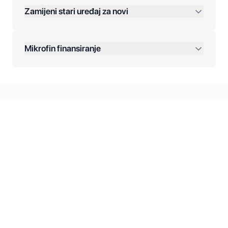
Zamijeni stari uređaj za novi
Plaćanje na rate:
Dodatne opcije:
Mikrofin finansiranje
Online plaćanja:
Kreditiranje Mikrofina:
Kontakt: