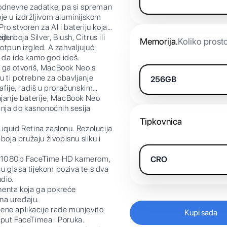
kodnevne zadatke, pa si spreman
oje u izdržljivom aluminijskom
Pro stvoren za AI i bateriju koja
ijeni.
ja Silver, Blush, Citrus ili
Memorija
.
Koliko prost
otpun izgled. A zahvaljujući
 da ide kamo god ideš.
 otvoriš, MacBook Neo s
 ti potrebne za obavljanje
256GB
afije, radiš u proračunskim
janje baterije, MacBook Neo
anja do kasnonoćnih sesija
Tipkovnica
uid Retina zaslonu. Rezolucija
boja pružaju živopisnu sliku i
s 1080p FaceTime HD kamerom,
CRO
u glasa tijekom poziva te s dva
dio.
nenta koja ga pokreće
 na uređaju.
e aplikacije rade munjevito
Kupi sada
oput FaceTimea i Poruka.