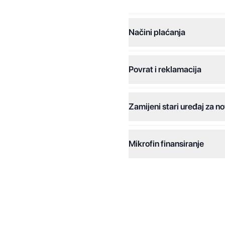
Načini plaćanja
Povrat i reklamacija
Jednokratna plaćanja:
Plaćanje na rate:
Zamijeni stari uređaj za no
Dodatne opcije:
Online plaćanja:
Mikrofin finansiranje
Online plaćanje na rate:
Kreditiranje Mikrofina:
Kontakt: