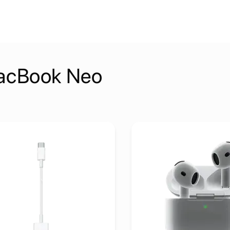
acBook Neo
- 30W
aj detalje Apple USB-C to USB Adapter
Pogledaj detalje Apple Ai