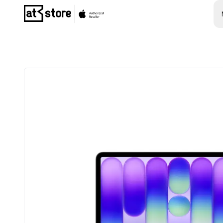
Posjetite početnu stranicu AT Store