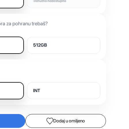
Trenutno nedostupno
ora za pohranu trebaš?
512GB
INT
Dodaj u omiljeno