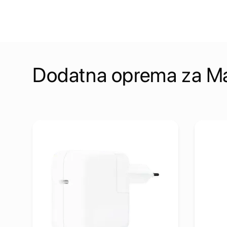
Dodatna oprema za M
 (2024) - White Multi-Touch Surface
Pogledaj detalje Adapter:Apple USB-C Power Adapter 
Pogled