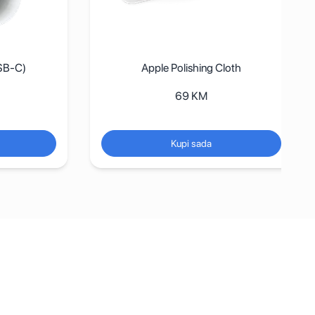
SB-C)
Apple Polishing Cloth
69
KM
Kupi sada