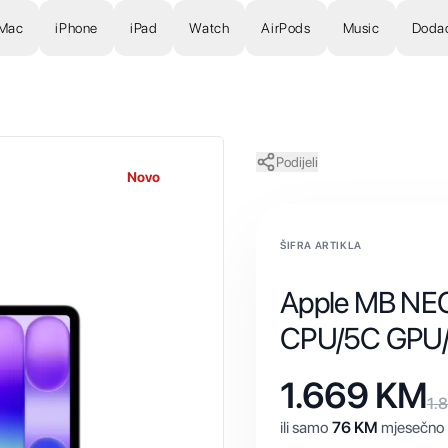
Mac
iPhone
iPad
Watch
AirPods
Music
Doda
Podijeli
Novo
ŠIFRA ARTIKLA
Apple MB NEO
CPU/5C GPU
1.669
KM
1.
ili samo
76
KM
mjesečno 