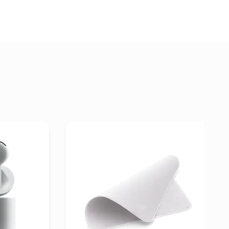
rPods 4 (USB-C)
Pogledaj detalje Apple Polishing Cloth