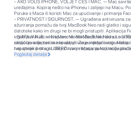
• AKO VOLIŠ IPHONE, VOLJET ĆEŠ I MAC. — Mac savršeno
uređajima. Kopiraj nešto na iPhoneu i zalijepi na Macu. Po
Poruke s Maca ili koristi Mac za upućivanje i primanje Fa
• PRIVATNOST I SIGURNOST. — Ugrađena antivirusna zašt
ažuriranja pomažu da tvoj MacBook Neo radi glatko i sigurno
datoteke kako im drugi ne bi mogli pristupiti. Aplikacija
izgubljeni ili ukradeni Mac. Model MacBook Neo s Lock K
• NAPAJANJE. — Napomena: MacBook Neo dolazi s USB-C
zaključavanje zaslona te uključivanje i isključivanje Maca
uključuje adapter za napajanje. Za punjenje ovog uređaj
tvoj otisak prsta za otključavanje Maca, autorizaciju plaćan
napajanje ili drugi USB PD izvor napajanja koji može pružit
stranice.
punjenje Apple preporučuje korištenje Apple 20W USB-
Pogledaj detalje