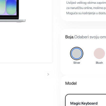
Uslijed velikog obima zaprim
za narudžbu online, molimo po
Moguća su kašnjenja u dostup
Boja
.
Odaberi svoju omi
Silver
Blush
Model
Magic Keyboard