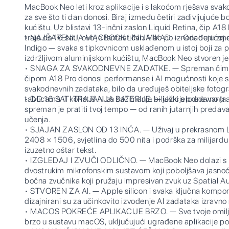
MacBook Neo leti kroz aplikacije i s lakoćom rješava sva
za sve što ti dan donosi. Biraj između četiri zadivljujuće b
kućištu. Uz blistavi 13-inčni zaslon Liquid Retina, čip A18 
traje do 16 sati, ovo je fantastičan Mac po iznenađujućoj c
• NAJŠARENIJA MACBOOK LINIJA IKAD. — Odaberi između bo
Indigo — svaka s tipkovnicom usklađenom u istoj boji za p
izdržljivom aluminijskom kućištu, MacBook Neo stvoren je
• SNAGA ZA SVAKODNEVNE ZADATKE. — Spreman čim ga
čipom A18 Pro donosi performanse i AI mogućnosti koje su
svakodnevnih zadataka, bilo da uređuješ obiteljske fotogr
tablicama ili koristiš AI za sažimanje bilješki s predavanja.
• DO 16 SATI TRAJANJA BATERIJE. — Uz cjelodnevno tra
spreman je pratiti tvoj tempo — od ranih jutarnjih predav
učenja.
• SJAJAN ZASLON OD 13 INČA. — Uživaj u prekrasnom Liq
2408 × 1506, svjetlina do 500 nita i podrška za milijardu 
izuzetno oštar tekst.
• IZGLEDAJ I ZVUČI ODLIČNO. — MacBook Neo dolazi 
dvostrukim mikrofonskim sustavom koji poboljšava jasnoć
bočna zvučnika koji pružaju impresivan zvuk uz Spatial Au
• STVOREN ZA AI. — Apple silicon i svaka ključna kompo
dizajnirani su za učinkovito izvođenje AI zadataka izravno
• MACOS POKREĆE APLIKACIJE BRZO. — Sve tvoje omiljen
brzo u sustavu macOS, uključujući ugrađene aplikacije p