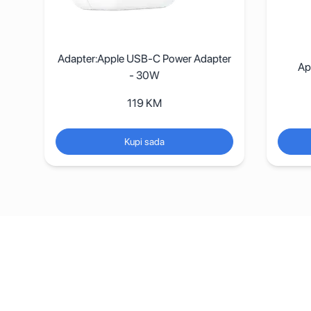
e
Adapter:Apple USB-C Power Adapter
Ap
- 30W
119
KM
Kupi sada