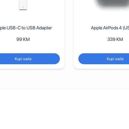
ple USB-C to USB Adapter
Apple AirPods 4 (U
99
KM
339
KM
Kupi sada
Kupi sada