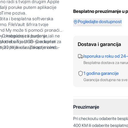
 radi s tvojim drugim Apple
šalji poruke putem aplikacije
Besplatno preuzimanje u p
ceTime poziva.
ita i besplatna softverska
Pogledajte dostupnost
. FileVault šifrira tvoje
 Find My može ti pomoći pronaći
ey omogućuje ti buđenje i
 kabelom za punjenje, ali ne
. Model s Touch ID-jem koristi
a potreban je USB-C adapter za
Dostava i garancija
ja i prijavu u aplikacije i web-
i 20 W ili više. Za optimalno
C Power Adaptera.
Isporuka u roku od 24
Besplatna dostava za nar
1 godina garancije
Garancija dostupna na sve 
Preuzimanje
Pri checkoutu odaberite besp
400 KM ili odaberite besplatno