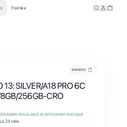
ci
Podrška
Pretraži
Korisnicki ra
Korisnick
97648157
 13: SILVER/A18 PRO 6C
/8GB/256GB-CRO
839
KM
9
% POVOLJNIJE ZA GOTOVINSKO PLAĆANJE
uz 24 rate.