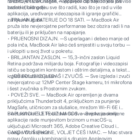
Izrazito je tanak i lagan, napravljen da traje i riješi sve
NABRIJAN ČIPOM M4. — Appleov čip M4 donosi još više
zadatke, bilo gdje.
brzine i fluidnosti u sve što radiš, kao što je rad u više
aplikacija, uređivanje videozapisa ili igranje grafički
zahtjevnih igara.
• TRAJANJE BATERIJE DO 18 SATI. — MacBook Air
pruža iste nevjerojatne performanse bez obzira radi li na
bateriju ili je priključen na napajanje.
• PRIJENOSNI DIZAJN. —S uperlagan i debeo manje od
pola inča, MacBook Air lako ćeš smjestiti u svoju torbu —
i uklopiti u svoj život u pokretu.
• BRILJANTAN ZASLON. — 15,3-inčni zaslon Liquid
Retina podržava milijardu boja. Fotografije i videozapisi
ističu se bogatim kontrastom i oštrim detaljima, a tekst
izgleda kristalno jasan.
• JOŠ BOLJE IZGLEDAŠ I ZVUČIŠ. — Sve izgleda i zvuči
nevjerojatno uz 12MP Center Stage kameru, tri mikrofona
i šest zvučnika s Prostornim zvukom.
• POVEŽI SVE. — MacBook Air opremljen je dvama
priključcima Thunderbolt 4, priključkom za punjenje
MagSafe, utičnicom za slušalice, mrežom Wi-Fi 6E i
Bluetoothom 5.3. Podržava do dva vanjska zaslona.
• APLIKACIJE LETE UZ MACOS. — Sve tvoje omiljene
aplikacije rade munjevitom brzinom u macOS-u,
uključujući Microsoft 365, Adobe Creative Cloud i
Google Workspace.
• AKO VOLIŠ IPHONE, VOLJET ĆEŠ I MAC. — Mac stvara
pravu čaroliju u kombinaciji s drugim Appleovim