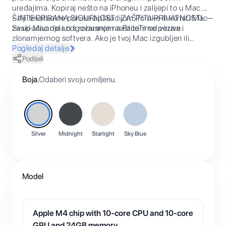
uređajima. Kopiraj nešto na iPhoneu i zalijepi to u Mac.
Šalji tekstualne poruke aplikacijom Poruke ili koristi Mac
• INTEGRIRANA SIGURNOST I ZAŠTITA PRIVATNOSTI. —
za upućivanje i odgovaranje na FaceTime pozive.
Svaki Mac dolazi s robusnom zaštitom od virusa i
zlonamjernog softvera. Ako je tvoj Mac izgubljen ili
ukraden, funkcijom Pronalaženje možeš ga pronaći.
Pogledaj detalje
FileVault osigurava da su datoteke šifrirane kako im drugi
Podijeli
ne bi pristupili. Besplatna sigurnosna ažuriranja štite tvoj
Mac.
Boja
.
Odaberi svoju omiljenu.
Silver
Midnight
Starlight
Sky Blue
Model
Apple M4 chip with 10-core CPU and 10-core
GPU and 24GB memory