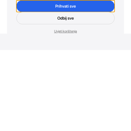
Prihvati sve
Odbij sve
Uvjeti korištenja
Novosti. Direktno u tvoj inbox.
Budi prvi koji otkriva sve o novim uređajima, promocijama i
događajima u AT Store-u.