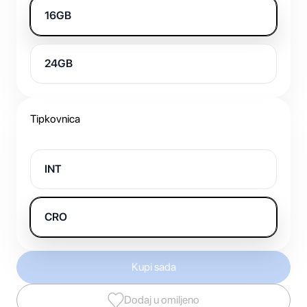
16GB
24GB
Tipkovnica
INT
CRO
Kupi sada
Dodaj u omiljeno