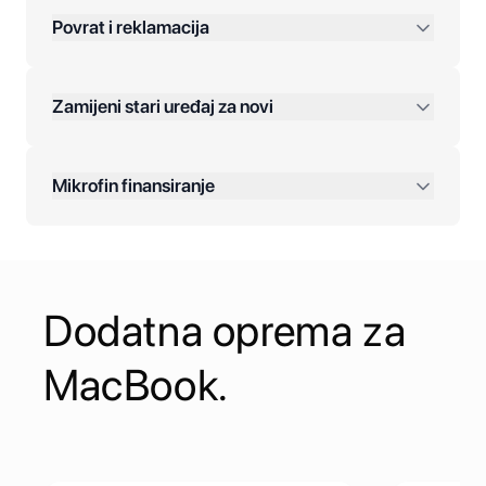
Povrat i reklamacija
Jednokratna plaćanja:
Zamijeni stari uređaj za novi
Plaćanje na rate:
Dodatne opcije:
Mikrofin finansiranje
Online plaćanja:
Kreditiranje Mikrofina:
Dodatna oprema za
Kontakt:
MacBook.