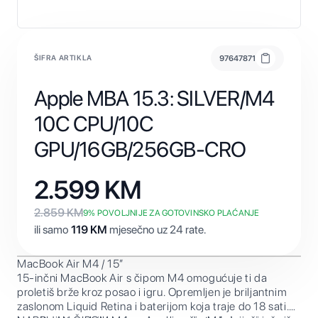
ŠIFRA ARTIKLA
97647871
Apple MBA 15.3: SILVER/M4
10C CPU/10C
GPU/16GB/256GB-CRO
2.599
KM
2.859
KM
9
% POVOLJNIJE ZA GOTOVINSKO PLAĆANJE
ili samo
119
KM
mjesečno uz 24 rate.
MacBook Air M4 / 15”
15-inčni MacBook Air s čipom M4 omogućuje ti da
proletiš brže kroz posao i igru. Opremljen je briljantnim
zaslonom Liquid Retina i baterijom koja traje do 18 sati.