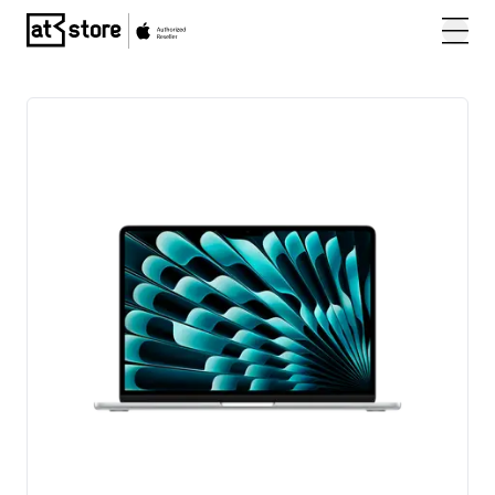
Posjetite početnu stranicu AT Store