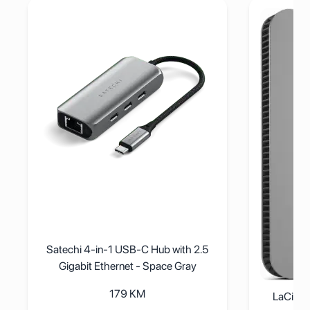
24) - White Multi-Touch Surface
Pogledaj detalje Satechi 4-in-1 USB-C Hub with 2.5 Gigabi
Pogledaj d
Satechi 4-in-1 USB-C Hub with 2.5
Gigabit Ethernet - Space Gray
179
KM
LaCie M