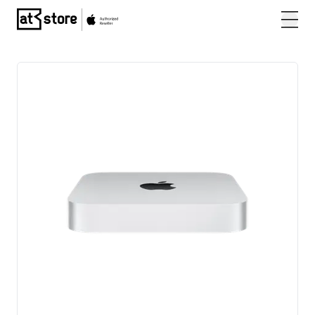
Posjetite početnu stranicu AT Store