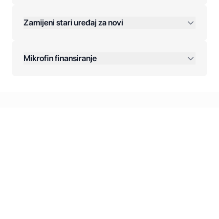
Zamijeni stari uređaj za novi
Plaćanje na rate:
Dodatne opcije:
Mikrofin finansiranje
Online plaćanja:
Kreditiranje Mikrofina:
Kontakt: