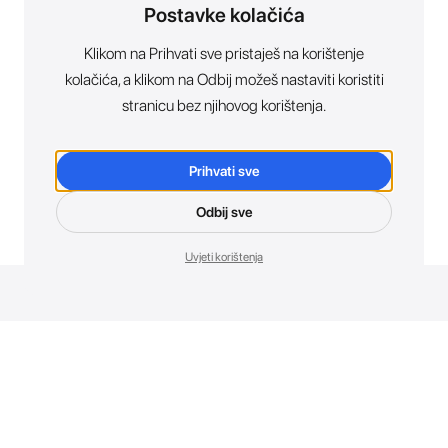
Postavke kolačića
Klikom na Prihvati sve pristaješ na korištenje
kolačića, a klikom na Odbij možeš nastaviti koristiti
stranicu bez njihovog korištenja.
Prihvati sve
Odbij sve
Uvjeti korištenja
Novosti. Direktno u tvoj inbox.
Budi prvi koji otkriva sve o novim uređajima, promocijama i
događajima u AT Store-u.