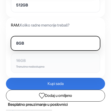
512GB
RAM
.
Koliko radne memorije trebaš?
8GB
16GB
Trenutno nedostupno
Kupi sada
Dodaj u omiljeno
Besplatno preuzimanje u poslovnici