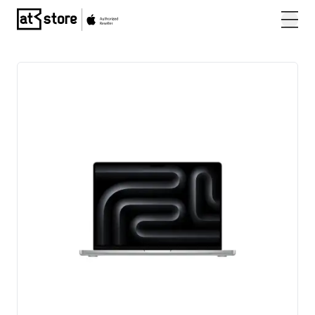
Posjetite početnu stranicu AT Store