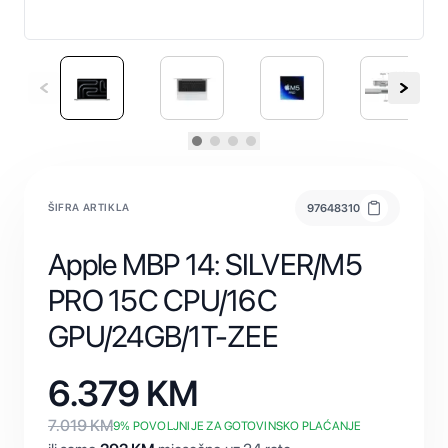
ŠIFRA ARTIKLA
97648310
Apple MBP 14: SILVER/M5
PRO 15C CPU/16C
GPU/24GB/1T-ZEE
6.379
KM
7.019
KM
9
% POVOLJNIJE ZA GOTOVINSKO PLAĆANJE