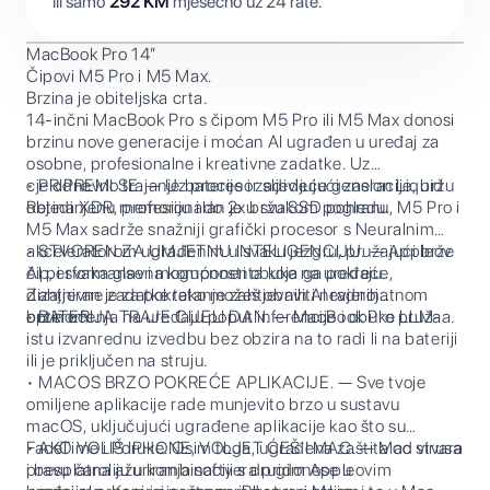
ili samo
292
KM
mjesečno uz 24 rate.
MacBook Pro 14”
Čipovi M5 Pro i M5 Max.
Brzina je obiteljska crta.
14-inčni MacBook Pro s čipom M5 Pro ili M5 Max donosi
brzinu nove generacije i moćan AI ugrađen u uređaj za
osobne, profesionalne i kreativne zadatke. Uz
cjelodnevno trajanje baterije i zadivljujući zaslon Liquid
• PRIPREMI SE. — Uz procesor sljedeće generacije, bržu
Retina XDR, profesionalan je u svakom pogledu.
objedinjenu memoriju i do 2x bržu SSD pohranu, M5 Pro i
M5 Max sadrže snažniji grafički procesor s Neuralnim
akceleratorom ugrađenim u svaku jezgru, pružajući brže
• STVOREN ZA UMJETNU INTELIGENCIJU. — Appleov
AI performanse i mogućnosti obuke na uređaju.
čip, i svaka glavna komponenta koja ga pokreće,
Zahtjevne zadatke tako možeš obaviti nevjerojatnom
dizajniran je za pokretanje zahtjevnih AI radnih
brzinom.
opterećenja na uređaju poput inferencije i obuke LLM-a.
• BATERIJA TRAJE CIJELI DAN. — MacBook Pro pruža
istu izvanrednu izvedbu bez obzira na to radi li na bateriji
ili je priključen na struju.
• MACOS BRZO POKREĆE APLIKACIJE. — Sve tvoje
omiljene aplikacije rade munjevito brzo u sustavu
macOS, uključujući ugrađene aplikacije kao što su
FaceTime i Poruke. Osim toga, ugrađena zaštita od virusa
• AKO VOLIŠ IPHONE, VOLJET ĆEŠ I MAC. — Mac stvara
i besplatna ažuriranja softvera pridonose u
pravu čaroliju u kombinaciji s drugim Appleovim