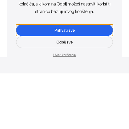
kolačića, a klikom na Odbij možeš nastaviti koristiti
stranicu bez njihovog korištenja.
Prihvati sve
Odbij sve
Uvjeti korištenja
Novosti. Direktno u tvoj inbox.
Budi prvi koji otkriva sve o novim uređajima, promocijama i
događajima u AT Store-u.