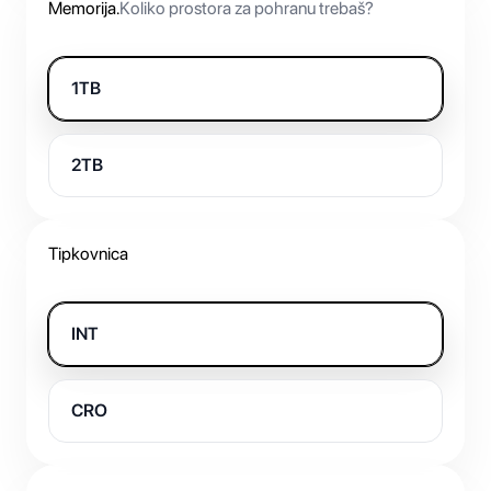
Memorija
.
Koliko prostora za pohranu trebaš?
1TB
2TB
Tipkovnica
INT
CRO