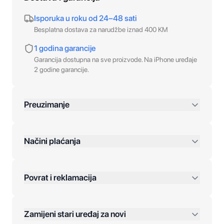
Isporuka u roku od 24–48 sati
Besplatna dostava za narudžbe iznad 400 KM
1 godina garancije
Garancija dostupna na sve proizvode. Na iPhone uređaje
2 godine garancije.
Preuzimanje
preko 400 KM
Načini plaćanja
Povrat i reklamacija
Jednokratna plaćanja:
Zamijeni stari uređaj za novi
Plaćanje na rate: