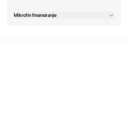
Dodatne opcije:
Mikrofin finansiranje
Online plaćanja:
Kreditiranje Mikrofina:
Kontakt: