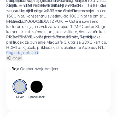
besprijekornom i sigurnom radu tvog Maca.
uređajima. Kopiraj nešto na iPhoneu i zalijepi to u Mac.
Šalji tekstualne poruke aplikacijom Poruke ili koristi Mac
• BRILJANTNI PROFESIONALNI ZASLON. — 14,2-inčni
za upućivanje i odgovaranje na FaceTime pozive.
zaslon Liquid Retina XDR3 ima maksimalnu svjetlinu od
1600 nita, konstantnu svjetlinu do 1000 nita te omjer
kontrasta 1.000.000 : 1.
• NAPREDNA KAMERA I ZVUK. — Ostani savršeno
kadriran uz sjajan zvuk zahvaljujući 12MP Center Stage
kameri, tri mikrofona studijske kvalitete, šest zvučnika s
Prostornim zvukom i podrškom za Dolby Atmos.
• POVEŽI SVE. — Sadrži tri Thunderbolt 5 priključka,
priključak za punjenje MagSafe 3, utor za SDXC karticu,
HDMI priključak, priključak za slušalice te Appleov N1
bežični čip za Wi-Fi 7 i Bluetooth 6. Podržava do tri
Pogledaj detalje
vanjska zaslona s čipom M5 Pro ili do četiri zaslona s
Podijeli
čipom M5 Max.
Boja
.
Odaberi svoju omiljenu.
Silver
Space Black