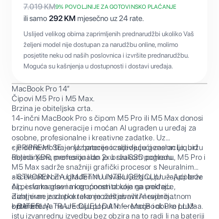
7.019
KM
9
% POVOLJNIJE ZA GOTOVINSKO PLAĆANJE
ili samo
292
KM
mjesečno uz 24 rate.
Uslijed velikog obima zaprimljenih prednarudžbi ukoliko Vaš
željeni model nije dostupan za narudžbu online, molimo
posjetite neku od naših poslovnica i izvršite prednarudžbu.
Moguća su kašnjenja u dostupnosti i dostavi uređaja.
MacBook Pro 14”
Čipovi M5 Pro i M5 Max.
Brzina je obiteljska crta.
14-inčni MacBook Pro s čipom M5 Pro ili M5 Max donosi
brzinu nove generacije i moćan AI ugrađen u uređaj za
osobne, profesionalne i kreativne zadatke. Uz
cjelodnevno trajanje baterije i zadivljujući zaslon Liquid
• PRIPREMI SE. — Uz procesor sljedeće generacije, bržu
Retina XDR, profesionalan je u svakom pogledu.
objedinjenu memoriju i do 2x bržu SSD pohranu, M5 Pro i
M5 Max sadrže snažniji grafički procesor s Neuralnim
akceleratorom ugrađenim u svaku jezgru, pružajući brže
• STVOREN ZA UMJETNU INTELIGENCIJU. — Appleov
AI performanse i mogućnosti obuke na uređaju.
čip, i svaka glavna komponenta koja ga pokreće,
Zahtjevne zadatke tako možeš obaviti nevjerojatnom
dizajniran je za pokretanje zahtjevnih AI radnih
brzinom.
opterećenja na uređaju poput inferencije i obuke LLM-a.
• BATERIJA TRAJE CIJELI DAN. — MacBook Pro pruža
istu izvanrednu izvedbu bez obzira na to radi li na bateriji