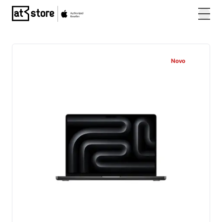
Posjetite početnu stranicu AT Store
Novo