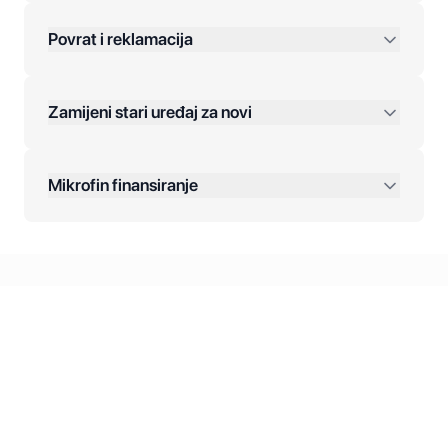
Povrat i reklamacija
Jednokratna plaćanja:
Zamijeni stari uređaj za novi
Plaćanje na rate:
Dodatne opcije:
Mikrofin finansiranje
Online plaćanja:
Kreditiranje Mikrofina:
Kontakt: