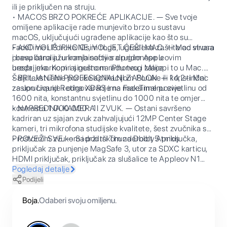
ili je priključen na struju.
• MACOS BRZO POKREĆE APLIKACIJE. — Sve tvoje
omiljene aplikacije rade munjevito brzo u sustavu
macOS, uključujući ugrađene aplikacije kao što su
FaceTime i Poruke. Osim toga, ugrađena zaštita od virusa
• AKO VOLIŠ IPHONE, VOLJET ĆEŠ I MAC. — Mac stvara
i besplatna ažuriranja softvera pridonose u
pravu čaroliju u kombinaciji s drugim Appleovim
besprijekornom i sigurnom radu tvog Maca.
uređajima. Kopiraj nešto na iPhoneu i zalijepi to u Mac.
Šalji tekstualne poruke aplikacijom Poruke ili koristi Mac
• BRILJANTNI PROFESIONALNI ZASLON. — 14,2-inčni
za upućivanje i odgovaranje na FaceTime pozive.
zaslon Liquid Retina XDR3 ima maksimalnu svjetlinu od
1600 nita, konstantnu svjetlinu do 1000 nita te omjer
kontrasta 1.000.000 : 1.
• NAPREDNA KAMERA I ZVUK. — Ostani savršeno
kadriran uz sjajan zvuk zahvaljujući 12MP Center Stage
kameri, tri mikrofona studijske kvalitete, šest zvučnika s
Prostornim zvukom i podrškom za Dolby Atmos.
• POVEŽI SVE. — Sadrži tri Thunderbolt 5 priključka,
priključak za punjenje MagSafe 3, utor za SDXC karticu,
HDMI priključak, priključak za slušalice te Appleov N1
bežični čip za Wi-Fi 7 i Bluetooth 6. Podržava do tri
Pogledaj detalje
vanjska zaslona s čipom M5 Pro ili do četiri zaslona s
Podijeli
čipom M5 Max.
Boja
.
Odaberi svoju omiljenu.