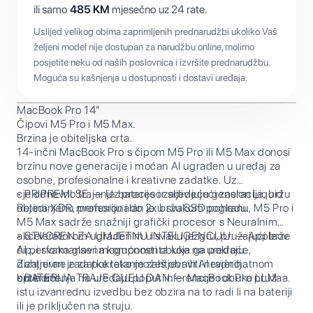
ili samo
485
KM
mjesečno uz 24 rate.
Uslijed velikog obima zaprimljenih prednarudžbi ukoliko Vaš
željeni model nije dostupan za narudžbu online, molimo
posjetite neku od naših poslovnica i izvršite prednarudžbu.
Moguća su kašnjenja u dostupnosti i dostavi uređaja.
MacBook Pro 14”
Čipovi M5 Pro i M5 Max.
Brzina je obiteljska crta.
14-inčni MacBook Pro s čipom M5 Pro ili M5 Max donosi
brzinu nove generacije i moćan AI ugrađen u uređaj za
osobne, profesionalne i kreativne zadatke. Uz
cjelodnevno trajanje baterije i zadivljujući zaslon Liquid
• PRIPREMI SE. — Uz procesor sljedeće generacije, bržu
Retina XDR, profesionalan je u svakom pogledu.
objedinjenu memoriju i do 2x bržu SSD pohranu, M5 Pro i
M5 Max sadrže snažniji grafički procesor s Neuralnim
akceleratorom ugrađenim u svaku jezgru, pružajući brže
• STVOREN ZA UMJETNU INTELIGENCIJU. — Appleov
AI performanse i mogućnosti obuke na uređaju.
čip, i svaka glavna komponenta koja ga pokreće,
Zahtjevne zadatke tako možeš obaviti nevjerojatnom
dizajniran je za pokretanje zahtjevnih AI radnih
brzinom.
opterećenja na uređaju poput inferencije i obuke LLM-a.
• BATERIJA TRAJE CIJELI DAN. — MacBook Pro pruža
istu izvanrednu izvedbu bez obzira na to radi li na bateriji
ili je priključen na struju.