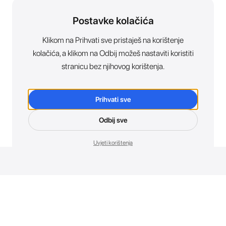
Postavke kolačića
Klikom na Prihvati sve pristaješ na korištenje
kolačića, a klikom na Odbij možeš nastaviti koristiti
stranicu bez njihovog korištenja.
Prihvati sve
Odbij sve
Uvjeti korištenja
Novosti. Direktno u tvoj inbox.
Budi prvi koji otkriva sve o novim uređajima, promocijama i
događajima u AT Store-u.