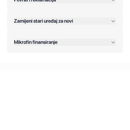
Jednokratna plaćanja:
Zamijeni stari uređaj za novi
Plaćanje na rate:
Dodatne opcije:
Mikrofin finansiranje
Online plaćanja:
Kreditiranje Mikrofina:
Kontakt: