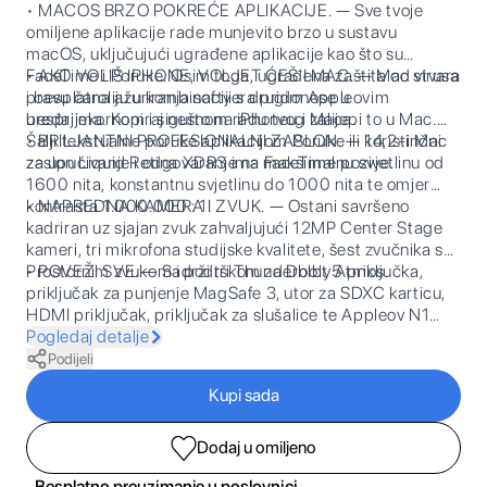
• MACOS BRZO POKREĆE APLIKACIJE. — Sve tvoje
omiljene aplikacije rade munjevito brzo u sustavu
macOS, uključujući ugrađene aplikacije kao što su
FaceTime i Poruke. Osim toga, ugrađena zaštita od virusa
• AKO VOLIŠ IPHONE, VOLJET ĆEŠ I MAC. — Mac stvara
i besplatna ažuriranja softvera pridonose u
pravu čaroliju u kombinaciji s drugim Appleovim
besprijekornom i sigurnom radu tvog Maca.
uređajima. Kopiraj nešto na iPhoneu i zalijepi to u Mac.
Šalji tekstualne poruke aplikacijom Poruke ili koristi Mac
• BRILJANTNI PROFESIONALNI ZASLON. — 14,2-inčni
za upućivanje i odgovaranje na FaceTime pozive.
zaslon Liquid Retina XDR3 ima maksimalnu svjetlinu od
1600 nita, konstantnu svjetlinu do 1000 nita te omjer
kontrasta 1.000.000 : 1.
• NAPREDNA KAMERA I ZVUK. — Ostani savršeno
kadriran uz sjajan zvuk zahvaljujući 12MP Center Stage
kameri, tri mikrofona studijske kvalitete, šest zvučnika s
Prostornim zvukom i podrškom za Dolby Atmos.
• POVEŽI SVE. — Sadrži tri Thunderbolt 5 priključka,
priključak za punjenje MagSafe 3, utor za SDXC karticu,
HDMI priključak, priključak za slušalice te Appleov N1
bežični čip za Wi-Fi 7 i Bluetooth 6. Podržava do tri
Pogledaj detalje
vanjska zaslona s čipom M5 Pro ili do četiri zaslona s
Podijeli
čipom M5 Max.
Kupi sada
Dodaj u omiljeno
Besplatno preuzimanje u poslovnici