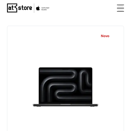
Posjetite početnu stranicu AT Store
Novo