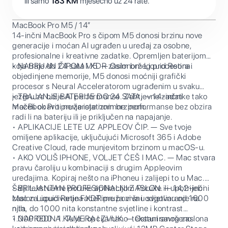
ili samo
183
KM
mjesečno uz 24 rate.
MacBook Pro M5 / 14”
14-inčni MacBook Pro s čipom M5 donosi brzinu nove
generacije i moćan AI ugrađen u uređaj za osobne,
profesionalne i kreativne zadatke. Opremljen baterijom
koja traje do 24 sata i XDR zaslonom Liquid Retina.
• NABRIJAN ČIPOM M5. — Osim bržeg procesora i
objedinjene memorije, M5 donosi moćniji grafički
procesor s Neural Acceleratorom ugrađenim u svaku
jezgru za bolje AI performanse. Zahtjevne zadatke tako
• TRAJANJE BATERIJE DO 24 SATA. — 14-inčni
možeš obaviti nevjerojatnom brzinom.
MacBook Pro pruža iste iznimne performanse bez obzira
radi li na bateriju ili je priključen na napajanje.
• APLIKACIJE LETE UZ APPLEOV ČIP. — Sve tvoje
omiljene aplikacije, uključujući Microsoft 365 i Adobe
Creative Cloud, rade munjevitom brzinom u macOS-u.
• AKO VOLIŠ IPHONE, VOLJET ĆEŠ I MAC. — Mac stvara
pravu čaroliju u kombinaciji s drugim Appleovim
uređajima. Kopiraj nešto na iPhoneu i zalijepi to u Mac.
Šalji tekstualne poruke aplikacijom Poruke ili upotrijebi
• BRILJANTAN PROFESIONALNI ZASLON. — 14,2-inčni
Mac za upućivanje FaceTime poziva i odgovaranje na
zaslon Liquid Retina XDR pruža vršnu svjetlinu od 1600
njih.
nita, do 1000 nita konstantne svjetline i kontrast
1.000.000 : 1. Tu je i opcija nano-teksturiranog zaslona
• NAPREDNA KAMERA I ZVUK. — Ostani savršeno