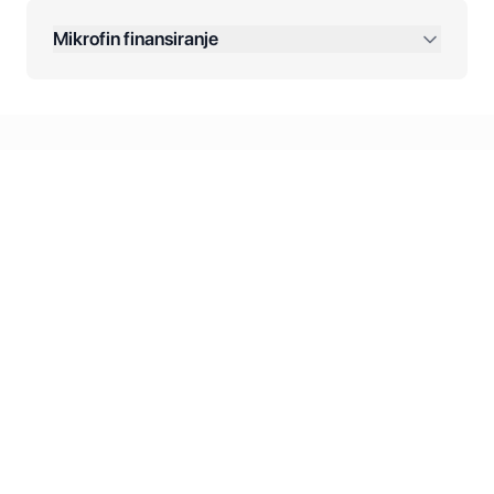
Dodatne opcije:
Mikrofin finansiranje
Online plaćanja:
Kreditiranje Mikrofina:
Kontakt: