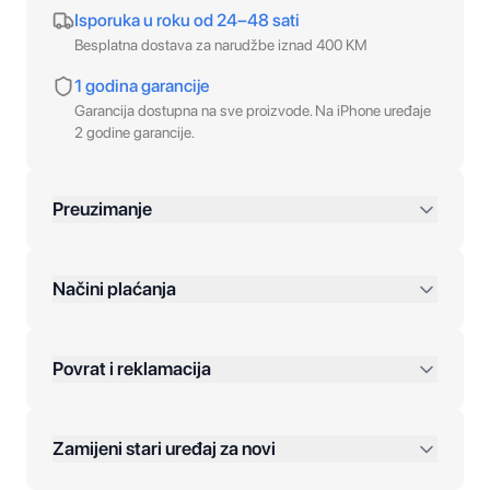
Isporuka u roku od 24–48 sati
Besplatna dostava za narudžbe iznad 400 KM
1 godina garancije
Garancija dostupna na sve proizvode. Na iPhone uređaje
2 godine garancije.
Preuzimanje
preko 400 KM
Načini plaćanja
Povrat i reklamacija
Jednokratna plaćanja:
Zamijeni stari uređaj za novi
Plaćanje na rate: