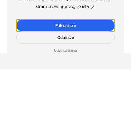
stranicu bez njihovog korištenja.
Prihvati sve
Odbij sve
Uvjeti korištenja
Novosti. Direktno u tvoj inbox.
Budi prvi koji otkriva sve o novim uređajima, promocijama i
događajima u AT Store-u.