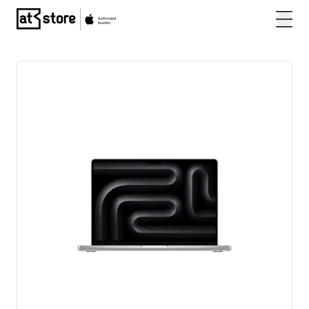
Posjetite početnu stranicu AT Store