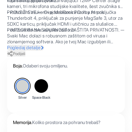
koja smanjuje odbljeske.
kadriran uz sjajan zvuk zahvaljujući 12MP Center Stage
kameri, tri mikrofona studijske kvalitete, šest zvučnika s
Prostornim zvukom i podrškom za Dolby Atmos.
• POVEŽI SVE. — Ovaj MacBook Pro ima tri priključka
Thunderbolt 4, priključak za punjenje MagSafe 3, utor za
SDXC karticu, priključak HDMI i utičnicu za slušalice.
Podržava do dva vanjska zaslona.
• INTEGRIRANA SIGURNOST I ZAŠTITA PRIVATNOSTI. —
Svaki Mac dolazi s robusnom zaštitom od virusa i
zlonamjernog softvera. Ako je tvoj Mac izgubljen ili
ukraden, funkcijom Pronalaženje možeš ga pronaći.
Pogledaj detalje
FileVault osigurava da su datoteke šifrirane kako im drugi
Podijeli
ne bi pristupili. Besplatna sigurnosna ažuriranja štite tvoj
Mac.
Boja
.
Odaberi svoju omiljenu.
Silver
Space Black
Memorija
.
Koliko prostora za pohranu trebaš?