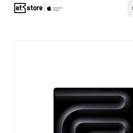
Posjetite početnu stranicu AT Store