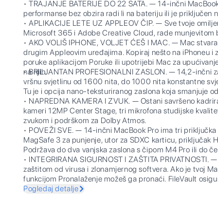
• TRAJANJE BATERIJE DO 22 SATA. — 14-inčni MacBook P
performanse bez obzira radi li na bateriju ili je priključen 
• APLIKACIJE LETE UZ APPLEOV ČIP. — Sve tvoje omiljene 
Microsoft 365 i Adobe Creative Cloud, rade munjevitom
• AKO VOLIŠ IPHONE, VOLJET ĆEŠ I MAC. — Mac stvara pr
drugim Appleovim uređajima. Kopiraj nešto na iPhoneu i zal
poruke aplikacijom Poruke ili upotrijebi Mac za upućivan
na njih.
• BRILJANTAN PROFESIONALNI ZASLON. — 14,2-inčni zas
vršnu svjetlinu od 1600 nita, do 1000 nita konstantne svje
Tu je i opcija nano-teksturiranog zaslona koja smanjuje od
• NAPREDNA KAMERA I ZVUK. — Ostani savršeno kadriran 
kameri 12MP Center Stage, tri mikrofona studijske kvalite
zvukom i podrškom za Dolby Atmos.
• POVEŽI SVE. — 14-inčni MacBook Pro ima tri priključka 
MagSafe 3 za punjenje, utor za SDXC karticu, priključak HD
Podržava do dva vanjska zaslona s čipom M4 Pro ili do če
• INTEGRIRANA SIGURNOST I ZAŠTITA PRIVATNOSTI. — S
zaštitom od virusa i zlonamjernog softvera. Ako je tvoj Mac
funkcijom Pronalaženje možeš ga pronaći. FileVault osigu
kako im drugi ne bi pristupili. Besplatna sigurnosna ažurir
Pogledaj detalje