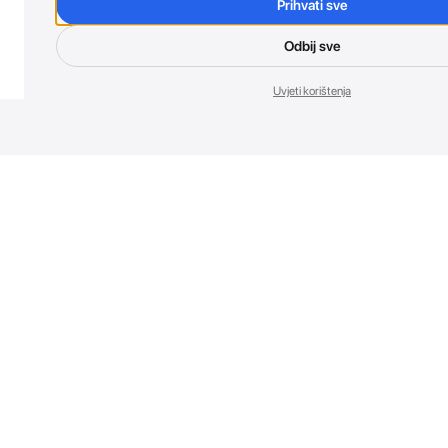
Prihvati sve
Odbij sve
Uvjeti korištenja
Nov
Budi prvi koji 