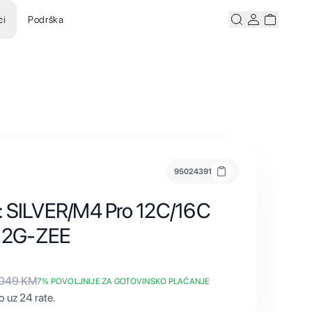
ci
Podrška
Pretraži
Korisnicki ra
Korisnick
95024391
: SILVER/M4 Pro 12C/16C
12G-ZEE
.049
KM
7
% POVOLJNIJE ZA GOTOVINSKO PLAĆANJE
 uz 24 rate.