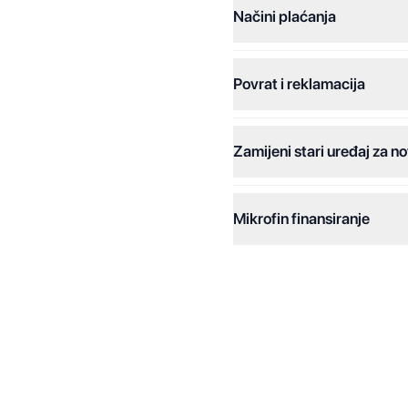
Načini plaćanja
Povrat i reklamacija
Jednokratna plaćanja:
Plaćanje na rate:
Zamijeni stari uređaj za no
Dodatne opcije:
Online plaćanja:
Mikrofin finansiranje
Online plaćanje na rate:
Kreditiranje Mikrofina:
Kontakt: