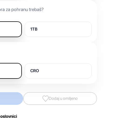
ora za pohranu trebaš?
1TB
CRO
Dodaj u omiljeno
oslovnici