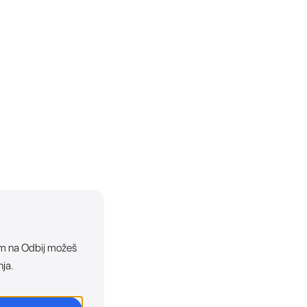
ikom na Odbij možeš
nja.