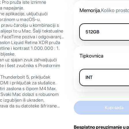
ro pruža iste iznimne
na napajanje.
Memorija
.
Koliko prost
aplikacije, uključujući
 brzinom u macOS-u.
avu čaroliju u kombinaciji s
ijepi to u Mac. Šalji tekstualne
512GB
je FaceTime poziva i odgovaranje
lon Liquid Retina XDR pruža
tline i kontrast 1.000.000 : 1.
bljeske.
Tipkovnica
uz sjajan zvuk zahvaljujući
te i šest zvučnika s Prostornim
Thunderbolt 5, priključak
INT
MI i priključak za slušalice.
tiri zaslona s čipom M4 Max.
vaki Mac dolazi s robusnom
 izgubljen ili ukraden,
rava da su datoteke šifrirane
Kupi sada
anja štite tvoj Mac.
Besplatno preuzimanje u p