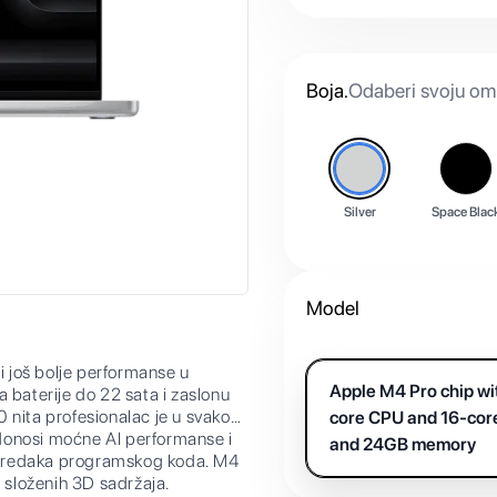
Boja
.
Odaberi svoju omi
Silver
Space Blac
Model
 još bolje performanse u
Apple M4 Pro chip wi
 baterije do 22 sata i zaslonu
 nita profesionalac je u svakom
core CPU and 16-co
nosi moćne AI performanse i
and 24GB memory
una redaka programskog koda. M4
e složenih 3D sadržaja.