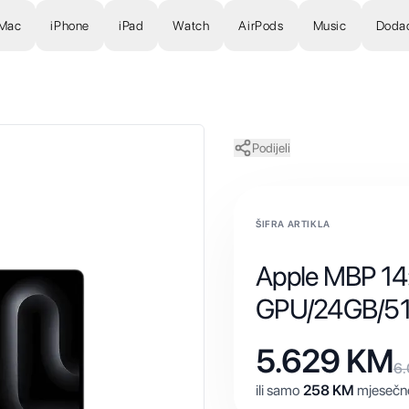
Mac
iPhone
iPad
Watch
AirPods
Music
Doda
Podijeli
ŠIFRA ARTIKLA
Apple MBP 14
GPU/24GB/5
5.629
KM
6
ili samo
258
KM
mjesečno