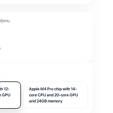
ljenu.
k
th 12-
Apple M4 Pro chip with 14-
re GPU
core CPU and 20-core GPU
and 24GB memory