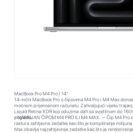
MacBook Pro M4 Pro / 14”
14-inčni MacBook Pro s čipovima M4 Pro i M4 Max donosi
moćnom prijenosnom računalu. Zahvaljujući vijeku trajanja
Liquid Retina XDR koji oduzima dah sa svjetlinom do 1600
pogledu.
• NABRIJAN ČIPOM M4 PRO ILI M4 MAX. — Čip M4 Pro do
rastura zahtjevne zadatke kao što je kompiliranje milij
Max obavlja najzahtjevnije zadatke kao što je renderiranj