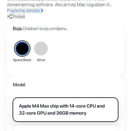
zlonamjernog softvera. Ako je tvoj Mac izgubljen ili
ukraden, funkcijom Pronalaženje možeš ga pronaći.
Pogledaj detalje
FileVault osigurava da su datoteke šifrirane kako im drugi
Podijeli
ne bi pristupili. Besplatna sigurnosna ažuriranja štite tvoj
Mac.
Boja
.
Odaberi svoju omiljenu.
Space Black
Silver
Model
Apple M4 Max chip with 14-core CPU and
32-core GPU and 36GB memory