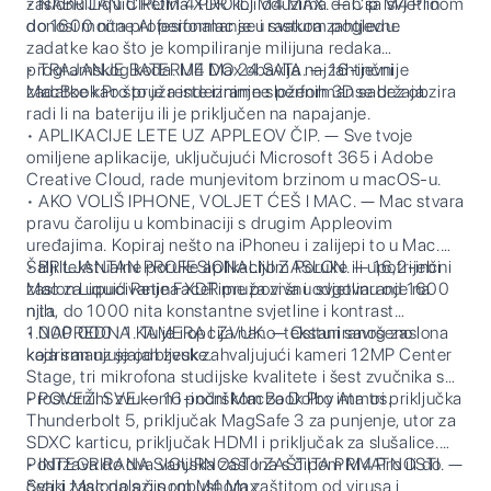
zaslonu Liquid Retina XDR koji oduzima dah sa svjetlinom
• NABRIJAN ČIPOM 4 PRO ILI M4 MAX. — Čip M4 Pro
do 1600 nita profesionalac je u svakom pogledu.
donosi moćne AI performanse i rastura zahtjevne
zadatke kao što je kompiliranje milijuna redaka
programskog koda. M4 Max obavlja najzahtjevnije
• TRAJANJE BATERIJE DO 24 SATA. — 16-inčni
zadatke kao što je renderiranje složenih 3D sadržaja.
MacBook Pro pruža iste iznimne performanse bez obzira
radi li na bateriju ili je priključen na napajanje.
• APLIKACIJE LETE UZ APPLEOV ČIP. — Sve tvoje
omiljene aplikacije, uključujući Microsoft 365 i Adobe
Creative Cloud, rade munjevitom brzinom u macOS-u.
• AKO VOLIŠ IPHONE, VOLJET ĆEŠ I MAC. — Mac stvara
pravu čaroliju u kombinaciji s drugim Appleovim
uređajima. Kopiraj nešto na iPhoneu i zalijepi to u Mac.
Šalji tekstualne poruke aplikacijom Poruke ili upotrijebi
• BRILJANTAN PROFESIONALNI ZASLON. — 16,2-inčni
Mac za upućivanje FaceTime poziva i odgovaranje na
zaslon Liquid Retina XDR pruža vršnu svjetlinu od 1600
njih.
nita, do 1000 nita konstantne svjetline i kontrast
1.000.000 : 1. Tu je i opcija nano-teksturiranog zaslona
• NAPREDNA KAMERA I ZVUK. — Ostani savršeno
koja smanjuje odbljeske.
kadriran uz sjajan zvuk zahvaljujući kameri 12MP Center
Stage, tri mikrofona studijske kvalitete i šest zvučnika s
Prostornim zvukom i podrškom za Dolby Atmos.
• POVEŽI SVE. — 16-inčni MacBook Pro ima tri priključka
Thunderbolt 5, priključak MagSafe 3 za punjenje, utor za
SDXC karticu, priključak HDMI i priključak za slušalice.
Podržava do dva vanjska zaslona s čipom M4 Pro ili do
• INTEGRIRANA SIGURNOST I ZAŠTITA PRIVATNOSTI. —
četiri zaslona s čipom M4 Max.
Svaki Mac dolazi s robusnom zaštitom od virusa i