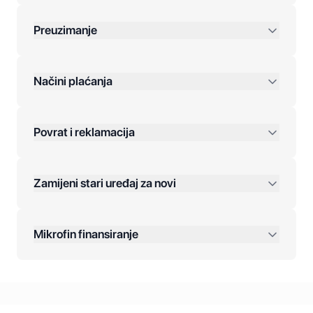
Preuzimanje
preko 400 KM
Načini plaćanja
Povrat i reklamacija
Jednokratna plaćanja:
Zamijeni stari uređaj za novi
Plaćanje na rate:
Dodatne opcije:
Mikrofin finansiranje
Online plaćanja:
Kreditiranje Mikrofina: