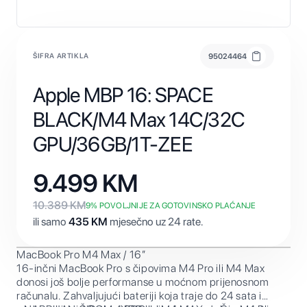
ŠIFRA ARTIKLA
95024464
Apple MBP 16: SPACE
BLACK/M4 Max 14C/32C
GPU/36GB/1T-ZEE
9.499
KM
10.389
KM
9
% POVOLJNIJE ZA GOTOVINSKO PLAĆANJE
ili samo
435
KM
mjesečno uz 24 rate.
MacBook Pro M4 Max / 16”
16-inčni MacBook Pro s čipovima M4 Pro ili M4 Max
donosi još bolje performanse u moćnom prijenosnom
računalu. Zahvaljujući bateriji koja traje do 24 sata i