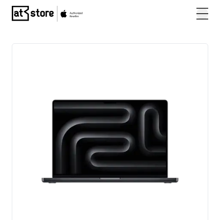
Posjetite početnu stranicu AT Store