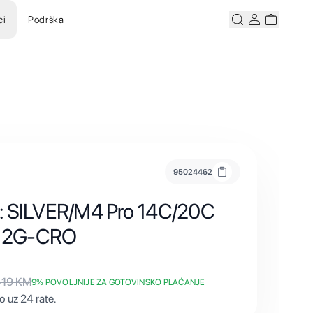
ci
Podrška
Pretraži
Korisnicki ra
Korisnick
95024462
: SILVER/M4 Pro 14C/20C
12G-CRO
419
KM
9
% POVOLJNIJE ZA GOTOVINSKO PLAĆANJE
 uz 24 rate.