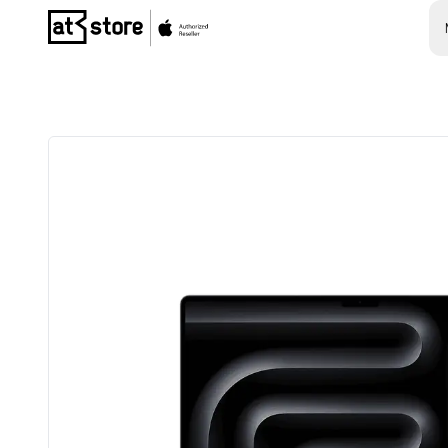
Posjetite početnu stranicu AT Store