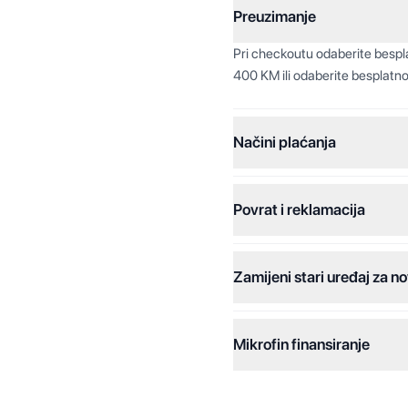
Preuzimanje
Pri checkoutu odaberite besp
400 KM ili odaberite besplatno
Načini plaćanja
Povrat i reklamacija
Jednokratna plaćanja:
Plaćanje na rate:
Zamijeni stari uređaj za no
Dodatne opcije:
Online plaćanja:
Mikrofin finansiranje
Online plaćanje na rate:
Kreditiranje Mikrofina: