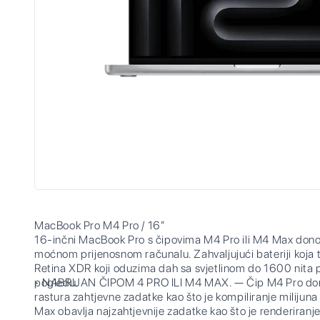
MacBook Pro M4 Pro / 16”
16-inčni MacBook Pro s čipovima M4 Pro ili M4 Max donos
moćnom prijenosnom računalu. Zahvaljujući bateriji koja t
Retina XDR koji oduzima dah sa svjetlinom do 1600 nita 
pogledu.
• NABRIJAN ČIPOM 4 PRO ILI M4 MAX. — Čip M4 Pro don
rastura zahtjevne zadatke kao što je kompiliranje milij
Max obavlja najzahtjevnije zadatke kao što je renderiranj