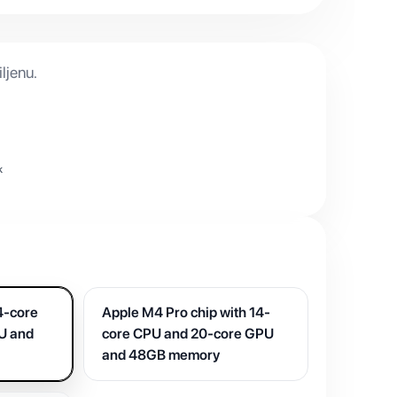
ljenu.
k
4-core
Apple M4 Pro chip with 14-
U and
core CPU and 20-core GPU
and 48GB memory