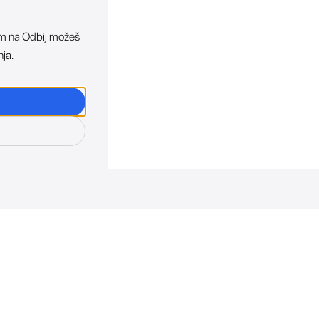
ikom na Odbij možeš
nja.
osti. Direktno u tvoj in
otkriva sve o novim uređajima, promocijama i događaji