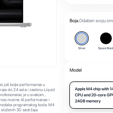
Boja
.
Odaberi svoju omi
Silver
Space Blac
Model
i još bolje performanse u
Apple M4 chip with 1
raje do 24 sata i zaslonu Liquid
profesionalac je u svakom
CPU and 20-core GP
osi moćne AI performanse i
24GB memory
una redaka programskog koda. M4
e složenih 3D sadržaja.