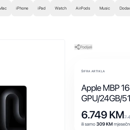
Mac
iPhone
iPad
Watch
AirPods
Music
Doda
Podijeli
ŠIFRA ARTIKLA
Apple MBP 16
GPU/24GB/5
6.749
KM
7.
ili samo
309
KM
mjesečno