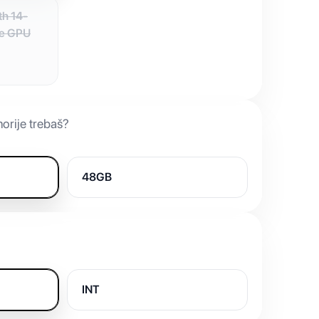
th 14-
re GPU
orije trebaš?
48GB
INT