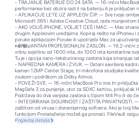
• TRAJANJE BATERIJE DO 24 SATA. — 16-inčni MacBook 
performanse bez obzira radi li na bateriju ili je priključen 
• APLIKACIJE LETE UZ APPLEOV ČIP. — Sve tvoje omiljene 
Microsoft 365 i Adobe Creative Cloud, rade munjevitom
• AKO VOLIŠ IPHONE, VOLJET ĆEŠ I MAC. — Mac stvara pr
drugim Appleovim uređajima. Kopiraj nešto na iPhoneu i zal
poruke aplikacijom Poruke ili upotrijebi Mac za upućivan
na njih.
• BRILJANTAN PROFESIONALNI ZASLON. — 16,2-inčni zas
vršnu svjetlinu od 1600 nita, do 1000 nita konstantne svje
Tu je i opcija nano-teksturiranog zaslona koja smanjuje od
• NAPREDNA KAMERA I ZVUK. — Ostani savršeno kadriran 
kameri 12MP Center Stage, tri mikrofona studijske kvalite
zvukom i podrškom za Dolby Atmos.
• POVEŽI SVE. — 16-inčni MacBook Pro ima tri priključka 
MagSafe 3 za punjenje, utor za SDXC karticu, priključak HD
Podržava do dva vanjska zaslona s čipom M4 Pro ili do če
• INTEGRIRANA SIGURNOST I ZAŠTITA PRIVATNOSTI. — S
zaštitom od virusa i zlonamjernog softvera. Ako je tvoj Mac
funkcijom Pronalaženje možeš ga pronaći. FileVault osigu
kako im drugi ne bi pristupili. Besplatna sigurnosna ažurir
Pogledaj detalje