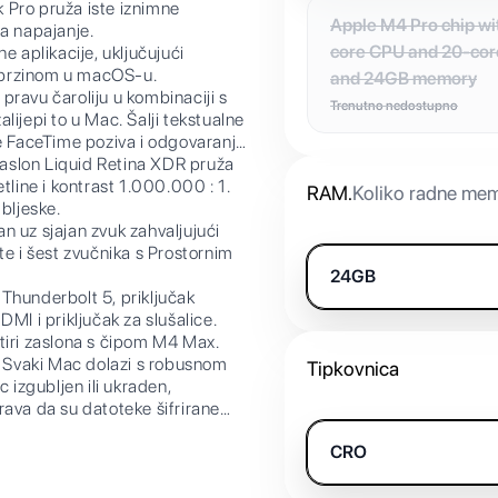
Pro pruža iste iznimne
Apple M4 Pro chip wi
na napajanje.
core CPU and 20-co
aplikacije, uključujući
 brzinom u macOS-u.
and 24GB memory
avu čaroliju u kombinaciji s
Trenutno nedostupno
ijepi to u Mac. Šalji tekstualne
je FaceTime poziva i odgovaranje
lon Liquid Retina XDR pruža
tline i kontrast 1.000.000 : 1.
RAM
.
Koliko radne mem
bljeske.
uz sjajan zvuk zahvaljujući
te i šest zvučnika s Prostornim
24GB
Thunderbolt 5, priključak
MI i priključak za slušalice.
tiri zaslona s čipom M4 Max.
vaki Mac dolazi s robusnom
Tipkovnica
 izgubljen ili ukraden,
rava da su datoteke šifrirane
anja štite tvoj Mac.
CRO