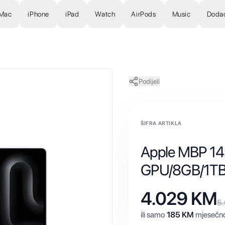
Mac
iPhone
iPad
Watch
AirPods
Music
Doda
Podijeli
ŠIFRA ARTIKLA
Apple MBP 1
GPU/8GB/1T
4.029
KM
5
ili samo
185
KM
mjesečno