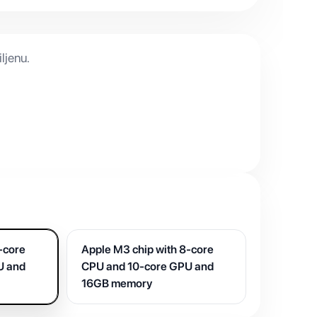
ljenu.
-core
Apple M3 chip with 8-core
U and
CPU and 10-core GPU and
16GB memory