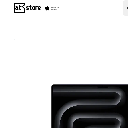
Posjetite početnu stranicu AT Store