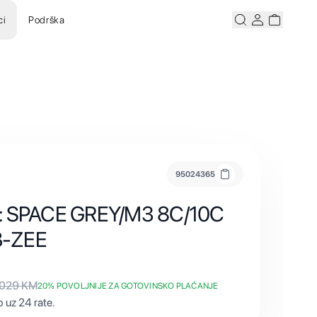
ci
Podrška
Pretraži
Korisnicki ra
Korisnick
95024365
4: SPACE GREY/M3 8C/10C
B-ZEE
.029
KM
20
% POVOLJNIJE ZA GOTOVINSKO PLAĆANJE
 uz 24 rate.