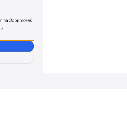
ikom na Odbij možeš
nja.
osti. Direktno u tvoj in
otkriva sve o novim uređajima, promocijama i događaji