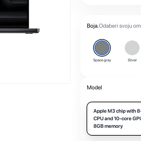
Boja
.
Odaberi svoju omi
Space gray
Silver
Model
Apple M3 chip with 8
CPU and 10-core GP
8GB memory