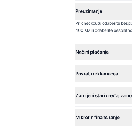
Preuzimanje
Pri checkoutu odaberite besp
400 KM ili odaberite besplatno
Načini plaćanja
Povrat i reklamacija
Jednokratna plaćanja:
Plaćanje na rate:
Zamijeni stari uređaj za no
Dodatne opcije:
Online plaćanja:
Mikrofin finansiranje
Online plaćanje na rate: