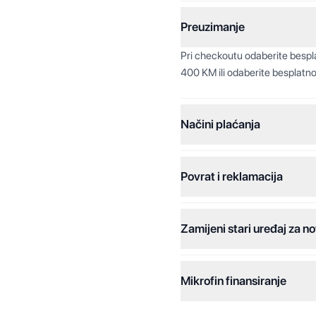
Preuzimanje
Pri checkoutu odaberite besp
400 KM ili odaberite besplatno
Načini plaćanja
Povrat i reklamacija
Jednokratna plaćanja:
Plaćanje na rate:
Zamijeni stari uređaj za no
Dodatne opcije:
Online plaćanja:
Mikrofin finansiranje
Online plaćanje na rate: