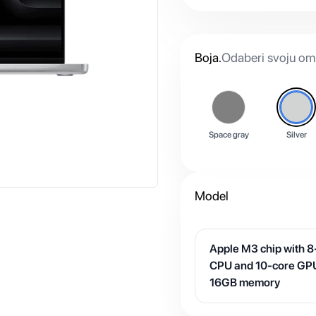
Boja
.
Odaberi svoju omi
Space gray
Silver
Model
Apple M3 chip with 8
CPU and 10-core GP
16GB memory