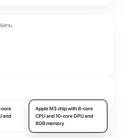
ljenu.
-core
Apple M3 chip with 8-core
U and
CPU and 10-core GPU and
8GB memory