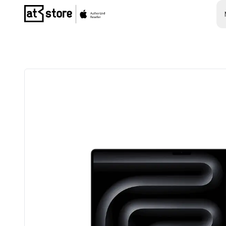
Posjetite početnu stranicu AT Store