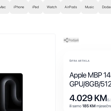
Mac
iPhone
iPad
Watch
AirPods
Music
Doda
Podijeli
ŠIFRA ARTIKLA
Apple MBP 14
GPU/8GB/51
4.029
KM
5.
ili samo
185
KM
mjesečno