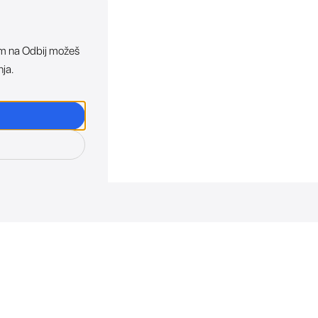
ikom na Odbij možeš
nja.
osti. Direktno u tvoj in
otkriva sve o novim uređajima, promocijama i događaji