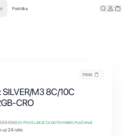
ci
Podrška
Pretraži
Korisnicki ra
Korisnick
77232
: SILVER/M3 8C/10C
2GB-CRO
139
KM
22
% POVOLJNIJE ZA GOTOVINSKO PLAĆANJE
 uz 24 rate.