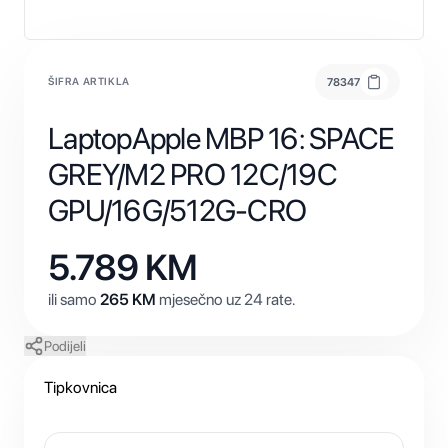
ŠIFRA ARTIKLA
78347
LaptopApple MBP 16: SPACE
GREY/M2 PRO 12C/19C
GPU/16G/512G-CRO
5.789
KM
ili samo
265
KM
mjesečno uz 24 rate.
Podijeli
Tipkovnica