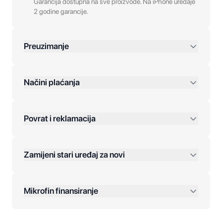
Garancija dostupna na sve proizvode. Na iPhone uređaje
2 godine garancije.
Preuzimanje
preko 400 KM
Načini plaćanja
Povrat i reklamacija
Jednokratna plaćanja:
Zamijeni stari uređaj za novi
Plaćanje na rate:
Dodatne opcije:
Mikrofin finansiranje
Online plaćanja: