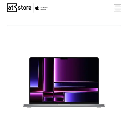
Posjetite početnu stranicu AT Store