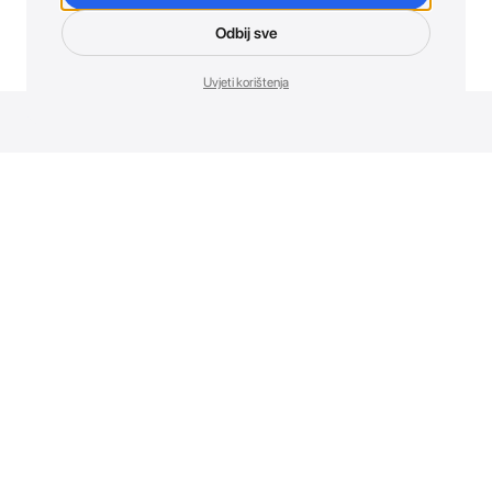
Odbij sve
Uvjeti korištenja
Novosti. Direktno u tvoj inbox.
Budi prvi koji otkriva sve o novim uređajima, promocijama i
događajima u AT Store-u.
Prijavite se