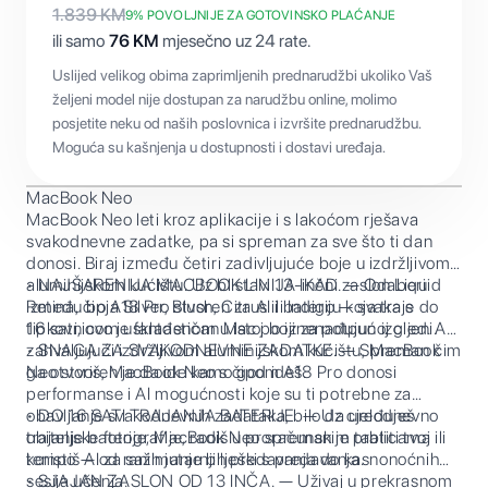
1.839
KM
9
% POVOLJNIJE ZA GOTOVINSKO PLAĆANJE
ili samo
76
KM
mjesečno uz 24 rate.
Uslijed velikog obima zaprimljenih prednarudžbi ukoliko Vaš
željeni model nije dostupan za narudžbu online, molimo
posjetite neku od naših poslovnica i izvršite prednarudžbu.
Moguća su kašnjenja u dostupnosti i dostavi uređaja.
MacBook Neo
MacBook Neo leti kroz aplikacije i s lakoćom rješava
svakodnevne zadatke, pa si spreman za sve što ti dan
donosi. Biraj između četiri zadivljujuće boje u izdržljivom
aluminijskom kućištu. Uz blistavi 13-inčni zaslon Liquid
• NAJŠARENIJA MACBOOK LINIJA IKAD. — Odaberi
Retina, čip A18 Pro stvoren za AI i bateriju koja traje do
između boja Silver, Blush, Citrus ili Indigo — svaka s
16 sati, ovo je fantastičan Mac po iznenađujućoj cijeni.
tipkovnicom usklađenom u istoj boji za potpun izgled. A
zahvaljujući izdržljivom aluminijskom kućištu, MacBook
• SNAGA ZA SVAKODNEVNE ZADATKE. — Spreman čim
Neo stvoren je da ide kamo god ideš.
ga otvoriš, MacBook Neo s čipom A18 Pro donosi
performanse i AI mogućnosti koje su ti potrebne za
obavljanje svakodnevnih zadataka, bilo da uređuješ
• DO 16 SATI TRAJANJA BATERIJE. — Uz cjelodnevno
obiteljske fotografije, radiš u proračunskim tablicama ili
trajanje baterije, MacBook Neo spreman je pratiti tvoj
koristiš AI za sažimanje bilješki s predavanja.
tempo — od ranih jutarnjih predavanja do kasnonoćnih
sesija učenja.
• SJAJAN ZASLON OD 13 INČA. — Uživaj u prekrasnom