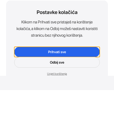
Postavke kolačića
Klikom na Prihvati sve pristaješ na korištenje
kolačića, a klikom na Odbij možeš nastaviti koristiti
stranicu bez njihovog korištenja.
Prihvati sve
Odbij sve
Uvjeti korištenja
Novosti. Direktno u tvoj inbox.
Budi prvi koji otkriva sve o novim uređajima, promocijama i