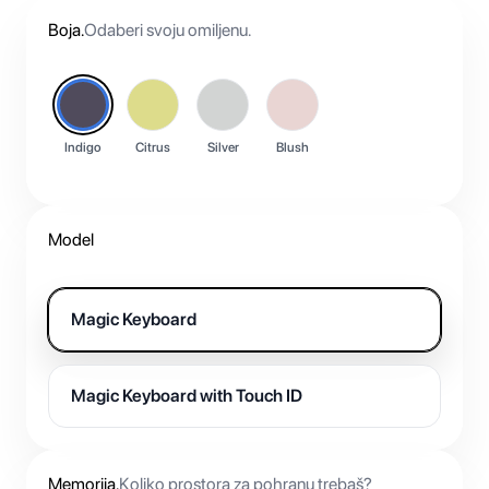
otisak prsta za otključavanje Maca, autorizaciju plaćanja i
preporučuje korištenje Apple 20W USB-C Power
prijavu u aplikacije i web-stranice.
Adaptera.
Boja
.
Odaberi svoju omiljenu.
Indigo
Citrus
Silver
Blush
Model
Magic Keyboard
Magic Keyboard with Touch ID
Memorija
.
Koliko prostora za pohranu trebaš?