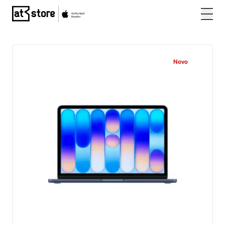
Posjetite početnu stranicu AT Store
Novo