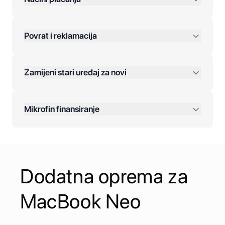
Povrat i reklamacija
Jednokratna plaćanja:
Zamijeni stari uređaj za novi
Plaćanje na rate:
Dodatne opcije:
Mikrofin finansiranje
Online plaćanja:
Kreditiranje Mikrofina:
Dodatna oprema za
Kontakt:
MacBook Neo