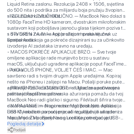
Liquid Retina zaslonu. Rezolucija 2408 × 1506, svjetlina
do 500 nita i podrška za milijardu boja pružaju živopisnu
sliku i izuzetno oštar tekst.
• IZGLEDAJ I ZVUČI ODLIČNO. — MacBook Neo dolazi s
1080p FaceTime HD kamerom, dvostrukim mikrofonskim
sustavom koji poboljšava jasnoću glasa tijekom poziva te
s dva bočna zvučnika koji pružaju impresivan zvuk uz
• STVOREN ZA AI. — Apple silicon i svaka ključna
Spatial Audio.
komponenta koja ga pokreće dizajnirani su za učinkovito
izvođenje AI zadataka izravno na uređaju.
• MACOS POKREĆE APLIKACIJE BRZO. — Sve tvoje
omiljene aplikacije rade munjevito brzo u sustavu
macOS, uključujući ugrađene aplikacije poput FaceTimea
i Poruka.
• AKO VOLIŠ IPHONE, VOLJET ĆEŠ I MAC. — Mac
savršeno radi s tvojim drugim Apple uređajima. Kopiraj
nešto na iPhoneu i zalijepi na Macu. Pošalji poruke putem
aplikacije Poruke s Maca ili koristi Mac za upućivanje i
• PRIVATNOST I SIGURNOST. — Ugrađena antivirusna
primanje FaceTime poziva.
zaštita i besplatna softverska ažuriranja pomažu da tvoj
MacBook Neo radi glatko i sigurno. FileVault šifrira tvoje
datoteke kako im drugi ne bi mogli pristupiti. Aplikacija
• NAPAJANJE. — Napomena: MacBook Neo dolazi s
Find My može ti pomoći pronaći izgubljeni ili ukradeni
USB-C kabelom za punjenje, ali ne uključuje adapter za
Mac. Model MacBook Neo s Lock Key omogućuje ti
napajanje. Za punjenje ovog uređaja potreban je USB-C
buđenje i zaključavanje zaslona te uključivanje i
adapter za napajanje ili drugi USB PD izvor napajanja koji
Pogledaj detalje
isključivanje Maca. Model s Touch ID-jem koristi tvoj
može pružiti 20 W ili više. Za optimalno punjenje Apple
Podijeli