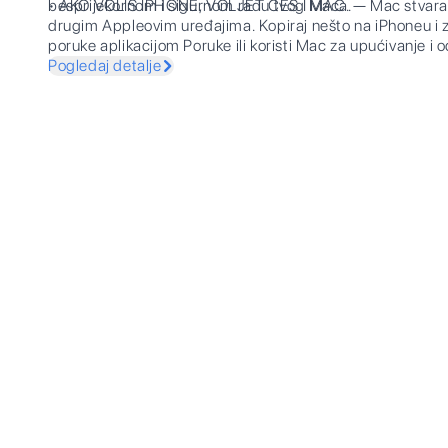
besprijekornom i sigurnom radu tvog Maca.
• AKO VOLIŠ IPHONE, VOLJET ĆEŠ I MAC. — Mac stvara pr
drugim Appleovim uređajima. Kopiraj nešto na iPhoneu i zal
poruke aplikacijom Poruke ili koristi Mac za upućivanje i
Pogledaj detalje