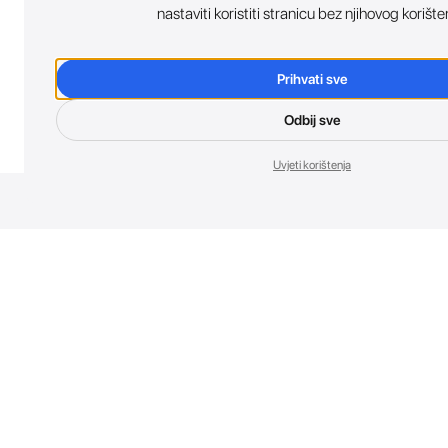
nastaviti koristiti stranicu bez njihovog korište
Prihvati sve
Odbij sve
Uvjeti korištenja
Nov
Budi prvi koji 