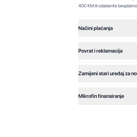
400 KM ili odaberite besplatno
Načini plaćanja
Povrat i reklamacija
Jednokratna plaćanja:
Plaćanje na rate:
Zamijeni stari uređaj za no
Dodatne opcije:
Online plaćanja:
Mikrofin finansiranje
Online plaćanje na rate:
Kreditiranje Mikrofina:
Kontakt: