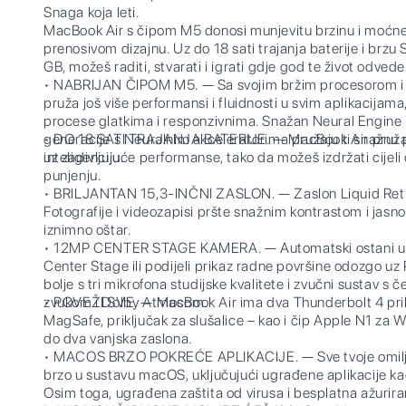
Snaga koja leti.
MacBook Air s čipom M5 donosi munjevitu brzinu i moćne
prenosivom dizajnu. Uz do 18 sati trajanja baterije i brz
GB, možeš raditi, stvarati i igrati gdje god te život odvede
• NABRIJAN ČIPOM M5. — Sa svojim bržim procesorom i
pruža još više performansi i fluidnosti u svim aplikacijama,
procese glatkima i responzivnima. Snažan Neural Engine i
generacije s Neuralnim akceleratorima pružaju ti snažnu
• DO 18 SATI TRAJANJA BATERIJE. — MacBook Air pruža ne
inteligenciju.
uz zadivljujuće performanse, tako da možeš izdržati cijeli 
punjenju.
• BRILJANTAN 15,3-INČNI ZASLON. — Zaslon Liquid Retin
Fotografije i videozapisi pršte snažnim kontrastom i jasno
iznimno oštar.
• 12MP CENTER STAGE KAMERA. — Automatski ostani u k
Center Stage ili podijeli prikaz radne površine odozgo uz 
bolje s tri mikrofona studijske kvalitete i zvučni sustav s č
zvukom i Dolby Atmosom.
• POVEŽI SVE. — MacBook Air ima dva Thunderbolt 4 prikl
MagSafe, priključak za slušalice – kao i čip Apple N1 za W
do dva vanjska zaslona.
• MACOS BRZO POKREĆE APLIKACIJE. — Sve tvoje omiljen
brzo u sustavu macOS, uključujući ugrađene aplikacije ka
Osim toga, ugrađena zaštita od virusa i besplatna ažurira