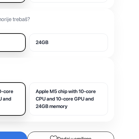
orije trebaš?
24GB
0-core
Apple M5 chip with 10-core
U and
CPU and 10-core GPU and
24GB memory
Dodaj u omiljeno