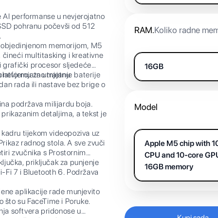
 AI performanse u nevjerojatno
u SSD pohranu počevši od 512
RAM
.
Koliko radne mem
.
 objedinjenom memorijom, M5
 čineći multitasking i kreativne
 grafički procesor sljedeće
16GB
 platformu za umjetnu
vjerojatno trajanje baterije
dan rada ili nastave bez brige o
a podržava milijardu boja.
Model
 prikazanim detaljima, a tekst je
adru tijekom videopoziva uz
Prikaz radnog stola. A sve zvuči
Apple M5 chip with 1
etiri zvučnika s Prostornim
CPU and 10-core GP
jučka, priključak za punjenje
16GB memory
i-Fi 7 i Bluetooth 6. Podržava
e aplikacije rade munjevito
o što su FaceTime i Poruke.
nja softvera pridonose u
Kupi sada