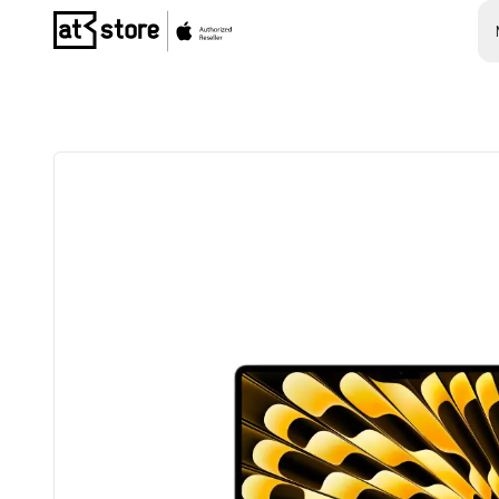
Posjetite početnu stranicu AT Store