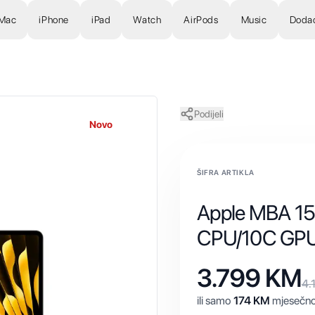
Mac
iPhone
iPad
Watch
AirPods
Music
Doda
Podijeli
Novo
ŠIFRA ARTIKLA
Apple MBA 15
CPU/10C GP
3.799
KM
4.
ili samo
174
KM
mjesečno