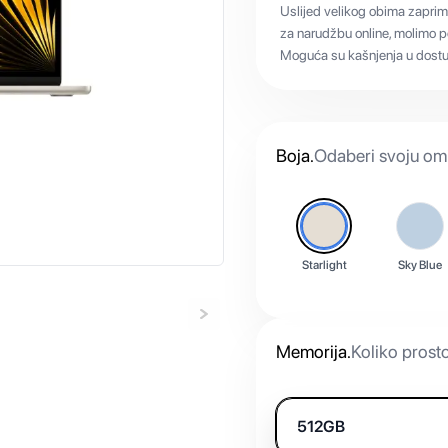
Uslijed velikog obima zaprim
za narudžbu online, molimo po
Moguća su kašnjenja u dostup
Boja
.
Odaberi svoju omi
Starlight
Sky Blue
Memorija
.
Koliko prost
512GB