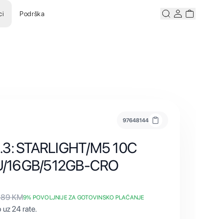
ci
Podrška
Pretraži
Korisnicki ra
Korisnick
97648144
.3: STARLIGHT/M5 10C
U/16GB/512GB-CRO
189
KM
9
% POVOLJNIJE ZA GOTOVINSKO PLAĆANJE
 uz 24 rate.