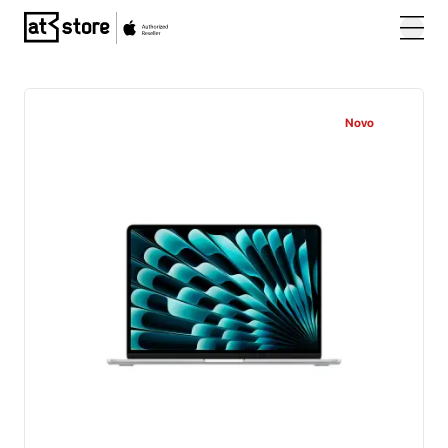
Posjetite početnu stranicu AT Store
Novo