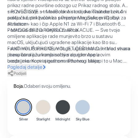
prikaz radne površine odozgo uz Prikaz radnog stola. A
sve zvuči bolje s tri mikrofona studijske kvalitete i zvučni
• POVEŽI SVE. — MacBook Air ima dva Thunderbolt 4
sustav s četiri zvučnika s Prostornim zvukom i Dolby
priključka, priključak za punjenje MagSafe, priključak za
Atmosom.
slušalice – kao i čip Apple N1 za Wi-Fi 7 i Bluetooth 6.
Podržava do dva vanjska zaslona.
• MACOS BRZO POKREĆE APLIKACIJE. — Sve tvoje
omiljene aplikacije rade munjevito brzo u sustavu
macOS, uključujući ugrađene aplikacije kao što su
FaceTime i Poruke. Osim toga, ugrađena zaštita od virusa
• AKO VOLIŠ IPHONE, VOLJET ĆEŠ I MAC. — Mac stvara
i besplatna ažuriranja softvera pridonose u
pravu čaroliju u kombinaciji s drugim Appleovim
besprijekornom i sigurnom radu tvog Maca.
uređajima. Kopiraj nešto na iPhoneu i zalijepi to u Mac.
Šalji tekstualne poruke aplikacijom Poruke ili koristi Mac
Pogledaj detalje
za upućivanje i odgovaranje na FaceTime pozive.
Podijeli
Boja
.
Odaberi svoju omiljenu.
Silver
Starlight
Midnight
Sky Blue