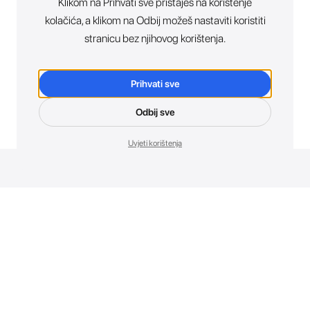
Klikom na Prihvati sve pristaješ na korištenje
kolačića, a klikom na Odbij možeš nastaviti koristiti
stranicu bez njihovog korištenja.
Prihvati sve
Odbij sve
Uvjeti korištenja
Novosti. Direktno u tvoj inbox.
Budi prvi koji otkriva sve o novim uređajima, promocijama i
događajima u AT Store-u.