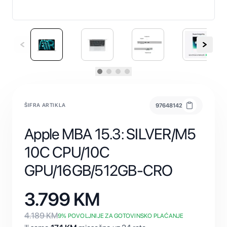
ŠIFRA ARTIKLA
97648142
Apple MBA 15.3: SILVER/M5
10C CPU/10C
GPU/16GB/512GB-CRO
3.799
KM
4.189
KM
9
% POVOLJNIJE ZA GOTOVINSKO PLAĆANJE