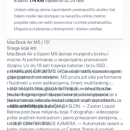
ili samo
174
KM
mjesečno uz 24 rate.
Uslijed velikog obima zaprimljenih prednarudžbi ukoliko Vaš
željeni model nije dostupan za narudžbu online, molimo
posjetite neku od naših poslovnica i izvršite prednarudžbu.
Moguća su kašnjenja u dostupnosti i dostavi uređaja.
MacBook Air M5 / 15”
Snaga koja leti.
MacBook Air s čipom M5 donosi munjevitu brzinu i
moćne AI performanse u nevjerojatno prenosivom
dizajnu. Uz do 18 sati trajanja baterije i brzu SSD
pohranu počevši od 512 GB, možeš raditi, stvarati i igrati
• NABRIJAN ČIPOM M5. — Sa svojim bržim procesorom i
gdje god te život odvede.
objedinjenom memorijom, M5 pruža još više performansi
i fluidnosti u svim aplikacijama, čineći multitasking i
kreativne procese glatkima i responzivnima. Snažan
• DO 18 SATI TRAJANJA BATERIJE. — MacBook Air
Neural Engine i grafički procesor sljedeće generacije s
pruža nevjerojatno trajanje baterije uz zadivljujuće
Neuralnim akceleratorima pružaju ti snažnu platformu za
performanse, tako da možeš izdržati cijeli dan rada ili
umjetnu inteligenciju.
nastave bez brige o punjenju.
• BRILJANTAN 15,3-INČNI ZASLON. — Zaslon Liquid
Retina podržava milijardu boja. Fotografije i videozapisi
pršte snažnim kontrastom i jasno prikazanim detaljima, a
tekst je iznimno oštar.
• 12MP CENTER STAGE KAMERA. — Automatski ostani u
kadru tijekom videopoziva uz Center Stage ili podijeli