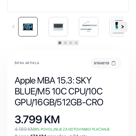
ŠIFRA ARTIKLA
97648118
Apple MBA 15.3: SKY
BLUE/M5 10C CPU/10C
GPU/16GB/512GB-CRO
3.799
KM
4.189
KM
9
% POVOLJNIJE ZA GOTOVINSKO PLAĆANJE