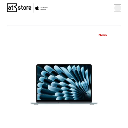
Posjetite početnu stranicu AT Store
Novo