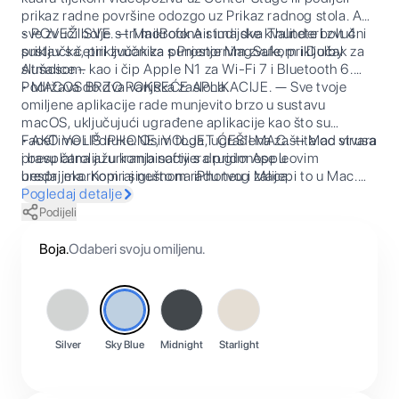
prikaz radne površine odozgo uz Prikaz radnog stola. A
sve zvuči bolje s tri mikrofona studijske kvalitete i zvučni
• POVEŽI SVE. — MacBook Air ima dva Thunderbolt 4
sustav s četiri zvučnika s Prostornim zvukom i Dolby
priključka, priključak za punjenje MagSafe, priključak za
Atmosom.
slušalice – kao i čip Apple N1 za Wi-Fi 7 i Bluetooth 6.
Podržava do dva vanjska zaslona.
• MACOS BRZO POKREĆE APLIKACIJE. — Sve tvoje
omiljene aplikacije rade munjevito brzo u sustavu
macOS, uključujući ugrađene aplikacije kao što su
FaceTime i Poruke. Osim toga, ugrađena zaštita od virusa
• AKO VOLIŠ IPHONE, VOLJET ĆEŠ I MAC. — Mac stvara
i besplatna ažuriranja softvera pridonose u
pravu čaroliju u kombinaciji s drugim Appleovim
besprijekornom i sigurnom radu tvog Maca.
uređajima. Kopiraj nešto na iPhoneu i zalijepi to u Mac.
Šalji tekstualne poruke aplikacijom Poruke ili koristi Mac
Pogledaj detalje
za upućivanje i odgovaranje na FaceTime pozive.
Podijeli
Boja
.
Odaberi svoju omiljenu.
Silver
Sky Blue
Midnight
Starlight