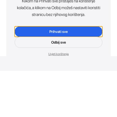
Klikom na Prihvati sve pristaješ na korištenje
kolačića, a klikom na Odbij možeš nastaviti koristiti
stranicu bez njihovog korištenja.
Prihvati sve
Odbij sve
Uvjeti korištenja
Novosti. Direktno u tvoj inbox.
Budi prvi koji otkriva sve o novim uređajima, promocijama i
događajima u AT Store-u.