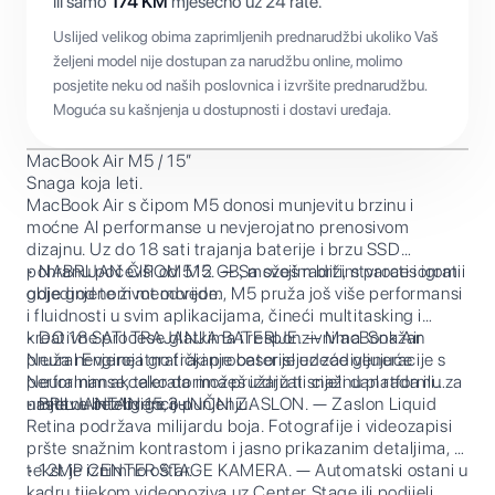
ili samo
174
KM
mjesečno uz 24 rate.
Uslijed velikog obima zaprimljenih prednarudžbi ukoliko Vaš
željeni model nije dostupan za narudžbu online, molimo
posjetite neku od naših poslovnica i izvršite prednarudžbu.
Moguća su kašnjenja u dostupnosti i dostavi uređaja.
MacBook Air M5 / 15”
Snaga koja leti.
MacBook Air s čipom M5 donosi munjevitu brzinu i
moćne AI performanse u nevjerojatno prenosivom
dizajnu. Uz do 18 sati trajanja baterije i brzu SSD
pohranu počevši od 512 GB, možeš raditi, stvarati i igrati
• NABRIJAN ČIPOM M5. — Sa svojim bržim procesorom i
gdje god te život odvede.
objedinjenom memorijom, M5 pruža još više performansi
i fluidnosti u svim aplikacijama, čineći multitasking i
kreativne procese glatkima i responzivnima. Snažan
• DO 18 SATI TRAJANJA BATERIJE. — MacBook Air
Neural Engine i grafički procesor sljedeće generacije s
pruža nevjerojatno trajanje baterije uz zadivljujuće
Neuralnim akceleratorima pružaju ti snažnu platformu za
performanse, tako da možeš izdržati cijeli dan rada ili
umjetnu inteligenciju.
nastave bez brige o punjenju.
• BRILJANTAN 15,3-INČNI ZASLON. — Zaslon Liquid
Retina podržava milijardu boja. Fotografije i videozapisi
pršte snažnim kontrastom i jasno prikazanim detaljima, a
tekst je iznimno oštar.
• 12MP CENTER STAGE KAMERA. — Automatski ostani u
kadru tijekom videopoziva uz Center Stage ili podijeli