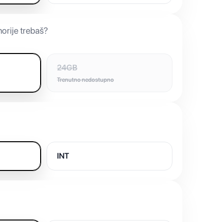
orije trebaš?
24GB
Trenutno nedostupno
INT