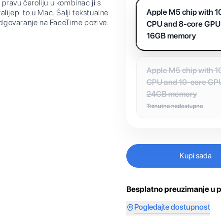
avu čaroliju u kombinaciji s
Apple M5 chip with 1
ijepi to u Mac. Šalji tekstualne
 odgovaranje na FaceTime pozive.
CPU and 8-core GPU
16GB memory
Apple M5 chip with 1
CPU and 10-core GP
24GB memory
Trenutno nedostupno
Kupi sada
Besplatno preuzimanje u p
Pogledajte dostupnost