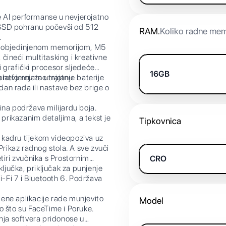
 AI performanse u nevjerojatno
u SSD pohranu počevši od 512
RAM
.
Koliko radne mem
.
 objedinjenom memorijom, M5
 čineći multitasking i kreativne
 grafički procesor sljedeće
16GB
 platformu za umjetnu
vjerojatno trajanje baterije
dan rada ili nastave bez brige o
a podržava milijardu boja.
 prikazanim detaljima, a tekst je
Tipkovnica
adru tijekom videopoziva uz
Prikaz radnog stola. A sve zvuči
etiri zvučnika s Prostornim
CRO
jučka, priključak za punjenje
i-Fi 7 i Bluetooth 6. Podržava
e aplikacije rade munjevito
Model
o što su FaceTime i Poruke.
nja softvera pridonose u