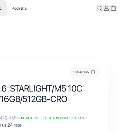
ci
Podrška
Pretraži
Korisnicki ra
Korisnick
97648135
3.6: STARLIGHT/M5 10C
/16GB/512GB-CRO
.419
KM
9
% POVOLJNIJE ZA GOTOVINSKO PLAĆANJE
 uz 24 rate.