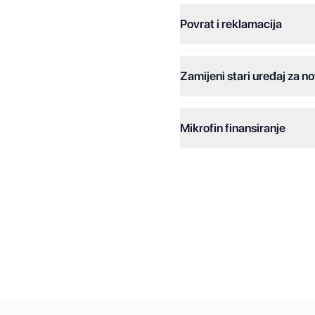
Povrat i reklamacija
Jednokratna plaćanja:
Plaćanje na rate:
Zamijeni stari uređaj za no
Dodatne opcije:
Online plaćanja:
Mikrofin finansiranje
Online plaćanje na rate:
Kreditiranje Mikrofina:
Kontakt: