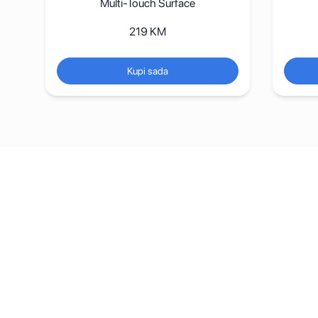
Multi-Touch Surface
219
KM
Kupi sada