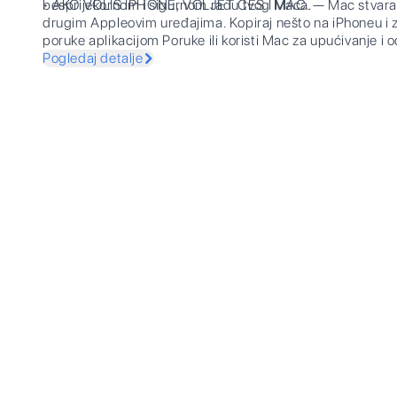
besprijekornom i sigurnom radu tvog Maca.
• AKO VOLIŠ IPHONE, VOLJET ĆEŠ I MAC. — Mac stvara pr
drugim Appleovim uređajima. Kopiraj nešto na iPhoneu i zal
poruke aplikacijom Poruke ili koristi Mac za upućivanje i
Pogledaj detalje