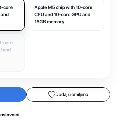
0-core
Apple M5 chip with 10-core
 and
CPU and 10-core GPU and
16GB memory
0-core
U and
Dodaj u omiljeno
oslovnici