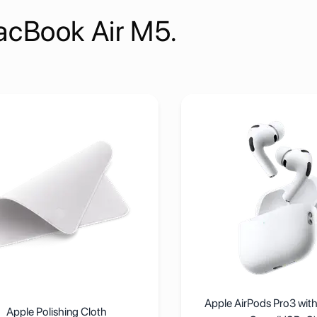
acBook Air M5.
ti-Touch Surface
j detalje Apple Polishing Cloth
Pogledaj detalje Apple Ai
Apple AirPods Pro3 wit
Apple Polishing Cloth