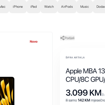
Mac
iPhone
iPad
Watch
AirPods
Music
Doda
Podijeli
Novo
ŠIFRA ARTIKLA
Apple MBA 1
CPU/8C GPU
3.099
KM
3
ili samo
142
KM
mjesečno