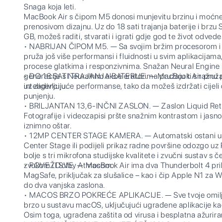
Snaga koja leti.
MacBook Air s čipom M5 donosi munjevitu brzinu i moćne
prenosivom dizajnu. Uz do 18 sati trajanja baterije i brz
GB, možeš raditi, stvarati i igrati gdje god te život odvede
• NABRIJAN ČIPOM M5. — Sa svojim bržim procesorom i
pruža još više performansi i fluidnosti u svim aplikacijama,
procese glatkima i responzivnima. Snažan Neural Engine i
generacije s Neuralnim akceleratorima pružaju ti snažnu
• DO 18 SATI TRAJANJA BATERIJE. — MacBook Air pruža ne
inteligenciju.
uz zadivljujuće performanse, tako da možeš izdržati cijeli 
punjenju.
• BRILJANTAN 13,6-INČNI ZASLON. — Zaslon Liquid Retin
Fotografije i videozapisi pršte snažnim kontrastom i jasno
iznimno oštar.
• 12MP CENTER STAGE KAMERA. — Automatski ostani u k
Center Stage ili podijeli prikaz radne površine odozgo uz 
bolje s tri mikrofona studijske kvalitete i zvučni sustav s č
zvukom i Dolby Atmosom.
• POVEŽI SVE. — MacBook Air ima dva Thunderbolt 4 prikl
MagSafe, priključak za slušalice – kao i čip Apple N1 za W
do dva vanjska zaslona.
• MACOS BRZO POKREĆE APLIKACIJE. — Sve tvoje omiljen
brzo u sustavu macOS, uključujući ugrađene aplikacije ka
Osim toga, ugrađena zaštita od virusa i besplatna ažurira