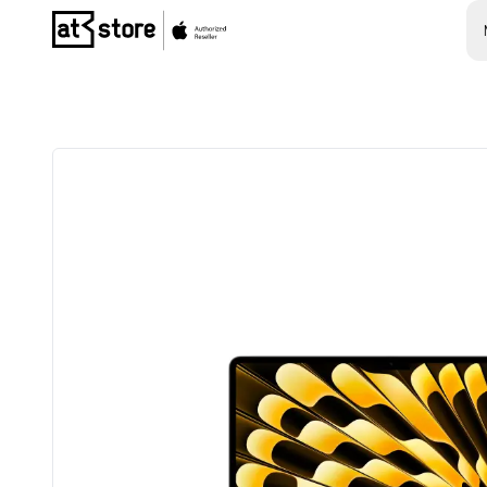
Posjetite početnu stranicu AT Store