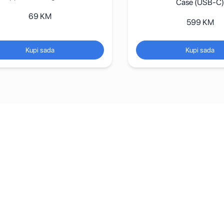
Case (USB-C)
69
KM
599
KM
Kupi sada
Kupi sada