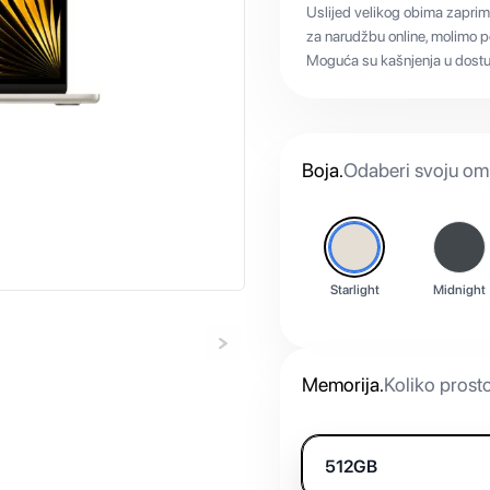
Uslijed velikog obima zaprim
za narudžbu online, molimo po
Moguća su kašnjenja u dostup
Boja
.
Odaberi svoju omi
Starlight
Midnight
Memorija
.
Koliko prost
512GB