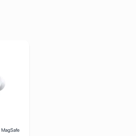
rPods Pro3 with MagSafe Case (USB-C)
h MagSafe