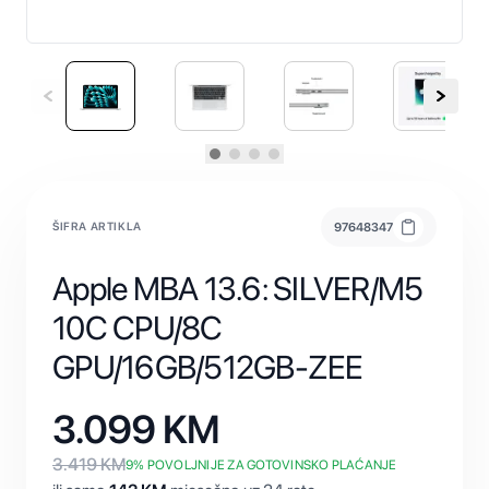
ŠIFRA ARTIKLA
97648347
Apple MBA 13.6: SILVER/M5
10C CPU/8C
GPU/16GB/512GB-ZEE
3.099
KM
3.419
KM
9
% POVOLJNIJE ZA GOTOVINSKO PLAĆANJE