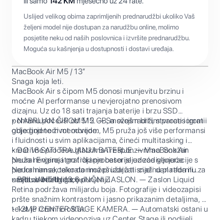
ili samo
142
KM
mjesečno uz 24 rate.
Uslijed velikog obima zaprimljenih prednarudžbi ukoliko Vaš
željeni model nije dostupan za narudžbu online, molimo
posjetite neku od naših poslovnica i izvršite prednarudžbu.
Moguća su kašnjenja u dostupnosti i dostavi uređaja.
MacBook Air M5 / 13”
Snaga koja leti.
MacBook Air s čipom M5 donosi munjevitu brzinu i
moćne AI performanse u nevjerojatno prenosivom
dizajnu. Uz do 18 sati trajanja baterije i brzu SSD
pohranu počevši od 512 GB, možeš raditi, stvarati i igrati
• NABRIJAN ČIPOM M5. — Sa svojim bržim procesorom i
gdje god te život odvede.
objedinjenom memorijom, M5 pruža još više performansi
i fluidnosti u svim aplikacijama, čineći multitasking i
kreativne procese glatkima i responzivnima. Snažan
• DO 18 SATI TRAJANJA BATERIJE. — MacBook Air
Neural Engine i grafički procesor sljedeće generacije s
pruža nevjerojatno trajanje baterije uz zadivljujuće
Neuralnim akceleratorima pružaju ti snažnu platformu za
performanse, tako da možeš izdržati cijeli dan rada ili
umjetnu inteligenciju.
nastave bez brige o punjenju.
• BRILJANTAN 13,6-INČNI ZASLON. — Zaslon Liquid
Retina podržava milijardu boja. Fotografije i videozapisi
pršte snažnim kontrastom i jasno prikazanim detaljima, a
tekst je iznimno oštar.
• 12MP CENTER STAGE KAMERA. — Automatski ostani u
kadru tijekom videopoziva uz Center Stage ili podijeli