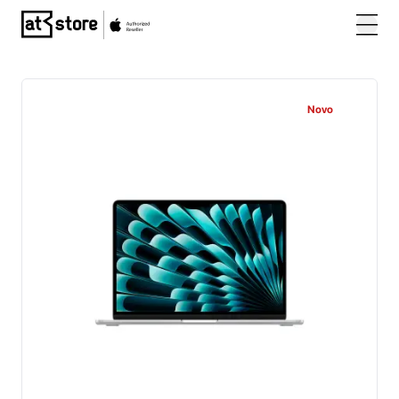
Posjetite početnu stranicu AT Store
Novo