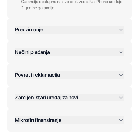
Garancija dostupna na sve proizvode. Na iPhone uređaje
2 godine garancije.
Preuzimanje
preko 400 KM
Načini plaćanja
Povrat i reklamacija
Jednokratna plaćanja:
Zamijeni stari uređaj za novi
Plaćanje na rate:
Dodatne opcije:
Mikrofin finansiranje
Online plaćanja: