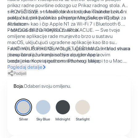
prikaz radne površine odozgo uz Prikaz radnog stola. A
sve zvuči bolje s tri mikrofona studijske kvalitete i zvučni
• POVEŽI SVE. — MacBook Air ima dva Thunderbolt 4
sustav s četiri zvučnika s Prostornim zvukom i Dolby
priključka, priključak za punjenje MagSafe, priključak za
Atmosom.
slušalice – kao i čip Apple N1 za Wi-Fi 7 i Bluetooth 6.
Podržava do dva vanjska zaslona.
• MACOS BRZO POKREĆE APLIKACIJE. — Sve tvoje
omiljene aplikacije rade munjevito brzo u sustavu
macOS, uključujući ugrađene aplikacije kao što su
FaceTime i Poruke. Osim toga, ugrađena zaštita od virusa
• AKO VOLIŠ IPHONE, VOLJET ĆEŠ I MAC. — Mac stvara
i besplatna ažuriranja softvera pridonose u
pravu čaroliju u kombinaciji s drugim Appleovim
besprijekornom i sigurnom radu tvog Maca.
uređajima. Kopiraj nešto na iPhoneu i zalijepi to u Mac.
Šalji tekstualne poruke aplikacijom Poruke ili koristi Mac
Pogledaj detalje
za upućivanje i odgovaranje na FaceTime pozive.
Podijeli
Boja
.
Odaberi svoju omiljenu.
Silver
Sky Blue
Midnight
Starlight