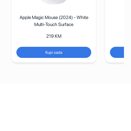
hite
A
Apple Polishing Cloth
69
KM
Kupi sada