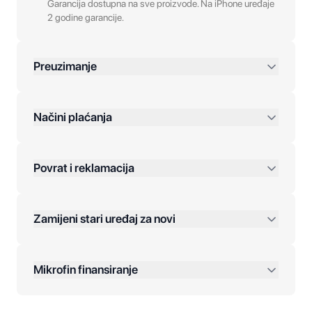
Garancija dostupna na sve proizvode. Na iPhone uređaje
2 godine garancije.
Preuzimanje
preko 400 KM
Načini plaćanja
Povrat i reklamacija
Jednokratna plaćanja:
Zamijeni stari uređaj za novi
Plaćanje na rate:
Dodatne opcije:
Mikrofin finansiranje
Online plaćanja: