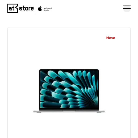
Posjetite početnu stranicu AT Store
Novo