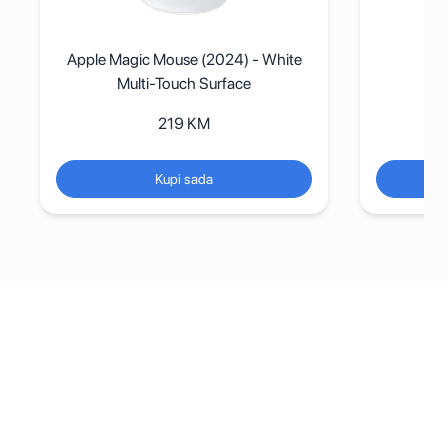
 - White
Apple Polishing Cloth
e
69
KM
Kupi sada