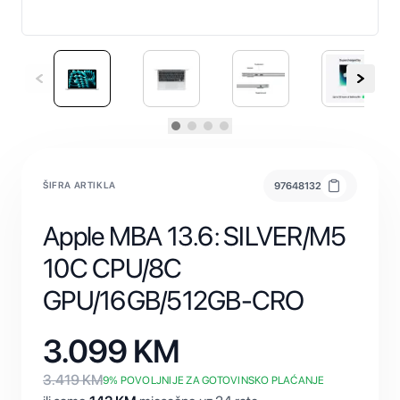
ŠIFRA ARTIKLA
97648132
Apple MBA 13.6: SILVER/M5
10C CPU/8C
GPU/16GB/512GB-CRO
3.099
KM
3.419
KM
9
% POVOLJNIJE ZA GOTOVINSKO PLAĆANJE