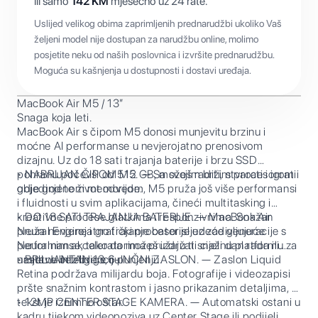
ili samo
142
KM
mjesečno uz 24 rate.
Uslijed velikog obima zaprimljenih prednarudžbi ukoliko Vaš
željeni model nije dostupan za narudžbu online, molimo
posjetite neku od naših poslovnica i izvršite prednarudžbu.
Moguća su kašnjenja u dostupnosti i dostavi uređaja.
MacBook Air M5 / 13”
Snaga koja leti.
MacBook Air s čipom M5 donosi munjevitu brzinu i
moćne AI performanse u nevjerojatno prenosivom
dizajnu. Uz do 18 sati trajanja baterije i brzu SSD
pohranu počevši od 512 GB, možeš raditi, stvarati i igrati
• NABRIJAN ČIPOM M5. — Sa svojim bržim procesorom i
gdje god te život odvede.
objedinjenom memorijom, M5 pruža još više performansi
i fluidnosti u svim aplikacijama, čineći multitasking i
kreativne procese glatkima i responzivnima. Snažan
• DO 18 SATI TRAJANJA BATERIJE. — MacBook Air
Neural Engine i grafički procesor sljedeće generacije s
pruža nevjerojatno trajanje baterije uz zadivljujuće
Neuralnim akceleratorima pružaju ti snažnu platformu za
performanse, tako da možeš izdržati cijeli dan rada ili
umjetnu inteligenciju.
nastave bez brige o punjenju.
• BRILJANTAN 13,6-INČNI ZASLON. — Zaslon Liquid
Retina podržava milijardu boja. Fotografije i videozapisi
pršte snažnim kontrastom i jasno prikazanim detaljima, a
tekst je iznimno oštar.
• 12MP CENTER STAGE KAMERA. — Automatski ostani u
kadru tijekom videopoziva uz Center Stage ili podijeli