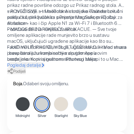
prikaz radne površine odozgo uz Prikaz radnog stola. A
sve zvuči bolje s tri mikrofona studijske kvalitete i zvučni
• POVEŽI SVE. — MacBook Air ima dva Thunderbolt 4
sustav s četiri zvučnika s Prostornim zvukom i Dolby
priključka, priključak za punjenje MagSafe, priključak za
Atmosom.
slušalice – kao i čip Apple N1 za Wi-Fi 7 i Bluetooth 6.
Podržava do dva vanjska zaslona.
• MACOS BRZO POKREĆE APLIKACIJE. — Sve tvoje
omiljene aplikacije rade munjevito brzo u sustavu
macOS, uključujući ugrađene aplikacije kao što su
FaceTime i Poruke. Osim toga, ugrađena zaštita od virusa
• AKO VOLIŠ IPHONE, VOLJET ĆEŠ I MAC. — Mac stvara
i besplatna ažuriranja softvera pridonose u
pravu čaroliju u kombinaciji s drugim Appleovim
besprijekornom i sigurnom radu tvog Maca.
uređajima. Kopiraj nešto na iPhoneu i zalijepi to u Mac.
Šalji tekstualne poruke aplikacijom Poruke ili koristi Mac
Pogledaj detalje
za upućivanje i odgovaranje na FaceTime pozive.
Podijeli
Boja
.
Odaberi svoju omiljenu.
Midnight
Silver
Starlight
Sky Blue