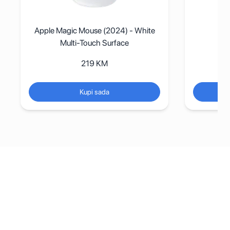
hite
A
Apple Polishing Cloth
69
KM
Kupi sada