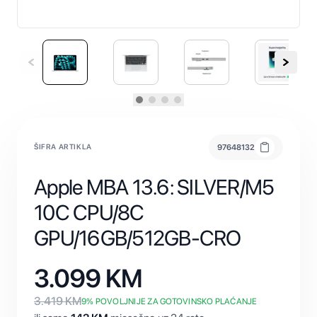
ŠIFRA ARTIKLA
97648132
Apple MBA 13.6: SILVER/M5
10C CPU/8C
GPU/16GB/512GB-CRO
3.099
KM
3.419
KM
9
% POVOLJNIJE ZA GOTOVINSKO PLAĆANJE