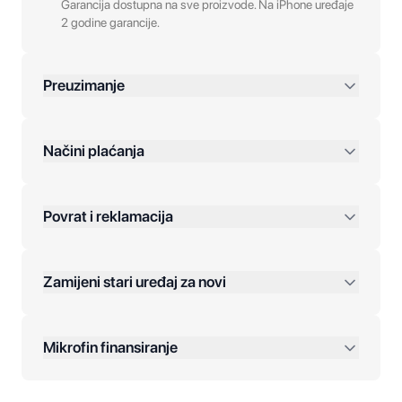
Garancija dostupna na sve proizvode. Na iPhone uređaje
2 godine garancije.
Preuzimanje
preko 400 KM
Načini plaćanja
Povrat i reklamacija
Jednokratna plaćanja:
Zamijeni stari uređaj za novi
Plaćanje na rate:
Dodatne opcije:
Mikrofin finansiranje
Online plaćanja: