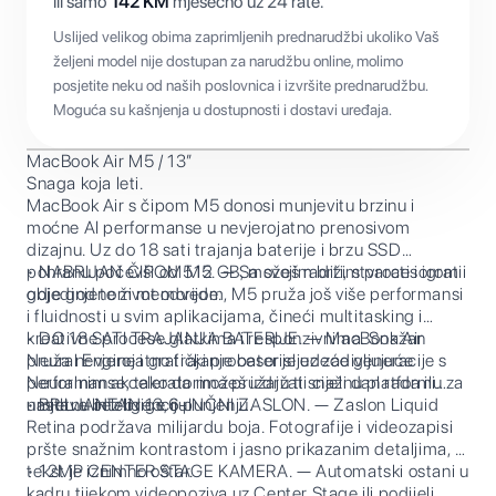
ili samo
142
KM
mjesečno uz 24 rate.
Uslijed velikog obima zaprimljenih prednarudžbi ukoliko Vaš
željeni model nije dostupan za narudžbu online, molimo
posjetite neku od naših poslovnica i izvršite prednarudžbu.
Moguća su kašnjenja u dostupnosti i dostavi uređaja.
MacBook Air M5 / 13”
Snaga koja leti.
MacBook Air s čipom M5 donosi munjevitu brzinu i
moćne AI performanse u nevjerojatno prenosivom
dizajnu. Uz do 18 sati trajanja baterije i brzu SSD
pohranu počevši od 512 GB, možeš raditi, stvarati i igrati
• NABRIJAN ČIPOM M5. — Sa svojim bržim procesorom i
gdje god te život odvede.
objedinjenom memorijom, M5 pruža još više performansi
i fluidnosti u svim aplikacijama, čineći multitasking i
kreativne procese glatkima i responzivnima. Snažan
• DO 18 SATI TRAJANJA BATERIJE. — MacBook Air
Neural Engine i grafički procesor sljedeće generacije s
pruža nevjerojatno trajanje baterije uz zadivljujuće
Neuralnim akceleratorima pružaju ti snažnu platformu za
performanse, tako da možeš izdržati cijeli dan rada ili
umjetnu inteligenciju.
nastave bez brige o punjenju.
• BRILJANTAN 13,6-INČNI ZASLON. — Zaslon Liquid
Retina podržava milijardu boja. Fotografije i videozapisi
pršte snažnim kontrastom i jasno prikazanim detaljima, a
tekst je iznimno oštar.
• 12MP CENTER STAGE KAMERA. — Automatski ostani u
kadru tijekom videopoziva uz Center Stage ili podijeli