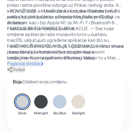
prikaz radne površine odozgo uz Prikaz radnog stola. A
sve zvuči bolje s tri mikrofona studijske kvalitete i zvučni
• POVEŽI SVE. — MacBook Air ima dva Thunderbolt 4
sustav s četiri zvučnika s Prostornim zvukom i Dolby
priključka, priključak za punjenje MagSafe, priključak za
Atmosom.
slušalice – kao i čip Apple N1 za Wi-Fi 7 i Bluetooth 6.
Podržava do dva vanjska zaslona.
• MACOS BRZO POKREĆE APLIKACIJE. — Sve tvoje
omiljene aplikacije rade munjevito brzo u sustavu
macOS, uključujući ugrađene aplikacije kao što su
FaceTime i Poruke. Osim toga, ugrađena zaštita od virusa
• AKO VOLIŠ IPHONE, VOLJET ĆEŠ I MAC. — Mac stvara
i besplatna ažuriranja softvera pridonose u
pravu čaroliju u kombinaciji s drugim Appleovim
besprijekornom i sigurnom radu tvog Maca.
uređajima. Kopiraj nešto na iPhoneu i zalijepi to u Mac.
Šalji tekstualne poruke aplikacijom Poruke ili koristi Mac
Pogledaj detalje
za upućivanje i odgovaranje na FaceTime pozive.
Podijeli
Boja
.
Odaberi svoju omiljenu.
Silver
Midnight
Sky Blue
Starlight