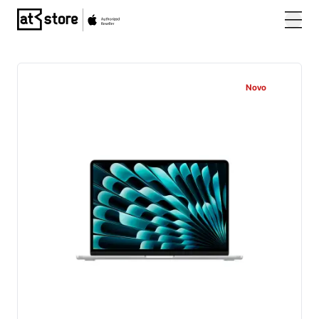
Posjetite početnu stranicu AT Store
Novo