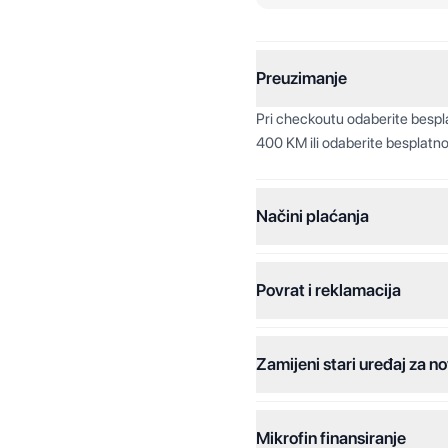
Preuzimanje
Pri checkoutu odaberite besp
400 KM ili odaberite besplatno
Načini plaćanja
Povrat i reklamacija
Jednokratna plaćanja:
Plaćanje na rate:
Zamijeni stari uređaj za no
Dodatne opcije:
Online plaćanja:
Mikrofin finansiranje
Online plaćanje na rate: