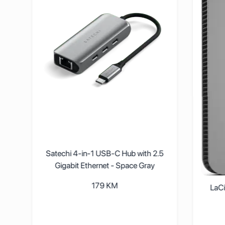
e
Satechi 4-in-1 USB-C Hub with 2.5
Gigabit Ethernet - Space Gray
179
KM
LaCi