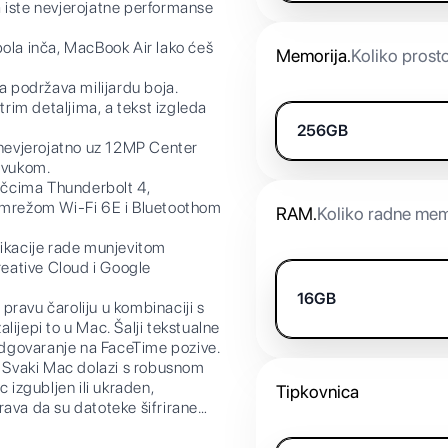
iste nevjerojatne performanse
la inča, MacBook Air lako ćeš
Memorija
.
Koliko prost
 podržava milijardu boja.
trim detaljima, a tekst izgleda
256GB
nevjerojatno uz 12MP Center
 zvukom.
učcima Thunderbolt 4,
, mrežom Wi-Fi 6E i Bluetoothom
RAM
.
Koliko radne mem
kacije rade munjevitom
eative Cloud i Google
16GB
avu čaroliju u kombinaciji s
ijepi to u Mac. Šalji tekstualne
 odgovaranje na FaceTime pozive.
vaki Mac dolazi s robusnom
 izgubljen ili ukraden,
Tipkovnica
rava da su datoteke šifrirane
anja štite tvoj Mac.