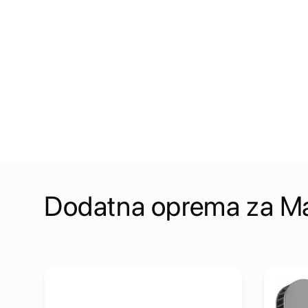
Dodatna oprema za M
 (2024) - White Multi-Touch Surface
Pogledaj detalje Satechi 4-in-1 USB-C Hub with 2.5 Gig
Pogleda