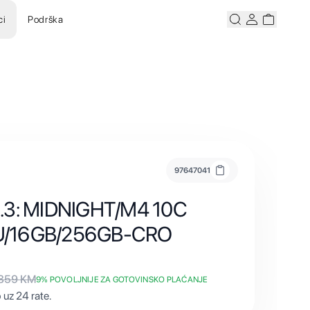
ci
Podrška
Pretraži
Korisnicki ra
Korisnick
97647041
5.3: MIDNIGHT/M4 10C
U/16GB/256GB-CRO
.859
KM
9
% POVOLJNIJE ZA GOTOVINSKO PLAĆANJE
uz 24 rate.