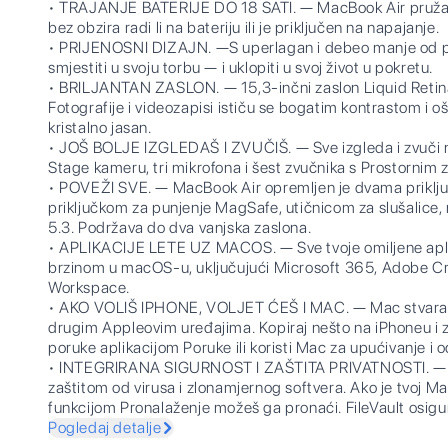
• TRAJANJE BATERIJE DO 18 SATI. — MacBook Air pruža 
bez obzira radi li na bateriju ili je priključen na napajanje.
• PRIJENOSNI DIZAJN. —S uperlagan i debeo manje od po
smjestiti u svoju torbu — i uklopiti u svoj život u pokretu.
• BRILJANTAN ZASLON. — 15,3-inčni zaslon Liquid Retina
Fotografije i videozapisi ističu se bogatim kontrastom i oš
kristalno jasan.
• JOŠ BOLJE IZGLEDAŠ I ZVUČIŠ. — Sve izgleda i zvuči 
Stage kameru, tri mikrofona i šest zvučnika s Prostornim
• POVEŽI SVE. — MacBook Air opremljen je dvama priklj
priključkom za punjenje MagSafe, utičnicom za slušalice
5.3. Podržava do dva vanjska zaslona.
• APLIKACIJE LETE UZ MACOS. — Sve tvoje omiljene apli
brzinom u macOS-u, uključujući Microsoft 365, Adobe Cr
Workspace.
• AKO VOLIŠ IPHONE, VOLJET ĆEŠ I MAC. — Mac stvara pr
drugim Appleovim uređajima. Kopiraj nešto na iPhoneu i zal
poruke aplikacijom Poruke ili koristi Mac za upućivanje i
• INTEGRIRANA SIGURNOST I ZAŠTITA PRIVATNOSTI. — S
zaštitom od virusa i zlonamjernog softvera. Ako je tvoj Mac
funkcijom Pronalaženje možeš ga pronaći. FileVault osigu
kako im drugi ne bi pristupili. Besplatna sigurnosna ažurir
Pogledaj detalje