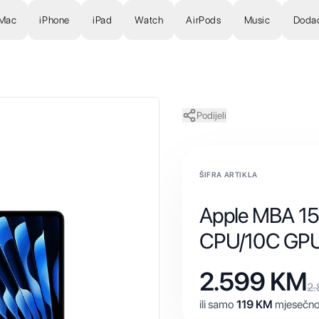
Mac
iPhone
iPad
Watch
AirPods
Music
Doda
Podijeli
ŠIFRA ARTIKLA
Apple MBA 1
CPU/10C GP
2.599
KM
2
ili samo
119
KM
mjesečno 