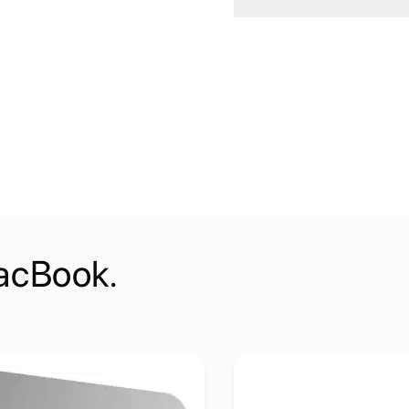
Kreditiranje Mikrofina:
Kontakt:
acBook.
abit Ethernet - Space Gray
j detalje LaCie Mobile Drive 1TB 2,5" HDD, Moon Silver, USB-C
Pogledaj detalje Apple Pol