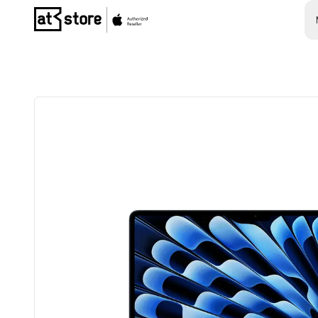
Posjetite početnu stranicu AT Store