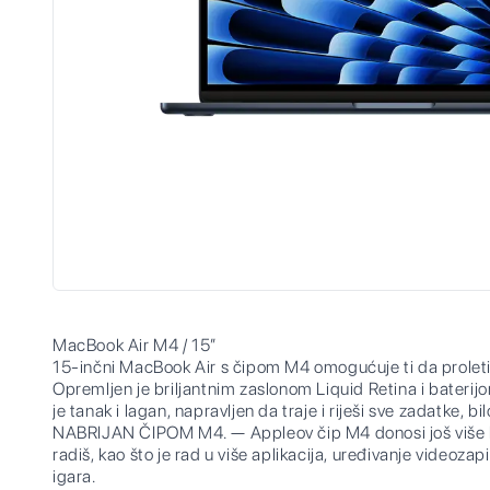
MacBook Air M4 / 15”
15-inčni MacBook Air s čipom M4 omogućuje ti da proletiš
Opremljen je briljantnim zaslonom Liquid Retina i baterijom
je tanak i lagan, napravljen da traje i riješi sve zadatke, bil
NABRIJAN ČIPOM M4. — Appleov čip M4 donosi još više brz
radiš, kao što je rad u više aplikacija, uređivanje videozapi
igara.