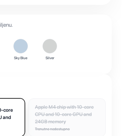
ljenu.
Sky Blue
Silver
Apple M4 chip with 10-core
0-core
CPU and 10-core GPU and
U and
24GB memory
Trenutno nedostupno