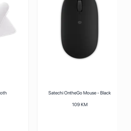
loth
Satechi OntheGo Mouse - Black
109
KM