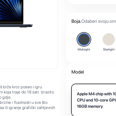
Boja
.
Odaberi svoju omi
Midnight
Starlight
Model
 brže kroz posao i igru.
 koja traje do 18 sati. Izrazito
Apple M4 chip with 1
o gdje.
CPU and 10-core GP
ine i fluidnosti u sve što
16GB memory
sa ili igranje grafički zahtjevnih