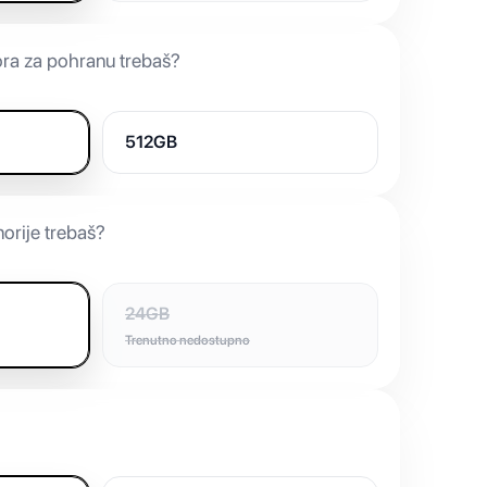
ora za pohranu trebaš?
512GB
orije trebaš?
24GB
Trenutno nedostupno