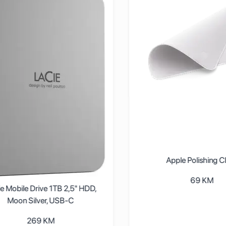
Apple Polishing C
69
KM
e Mobile Drive 1TB 2,5" HDD,
Moon Silver, USB-C
269
KM