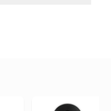
ishing Cloth
Pogledaj detalje Satechi OntheGo Mouse - Bl