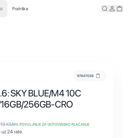
ci
Podrška
Pretraži
Korisnicki ra
Korisnick
97647038
.6: SKY BLUE/M4 10C
/16GB/256GB-CRO
419
KM
9
% POVOLJNIJE ZA GOTOVINSKO PLAĆANJE
uz 24 rate.