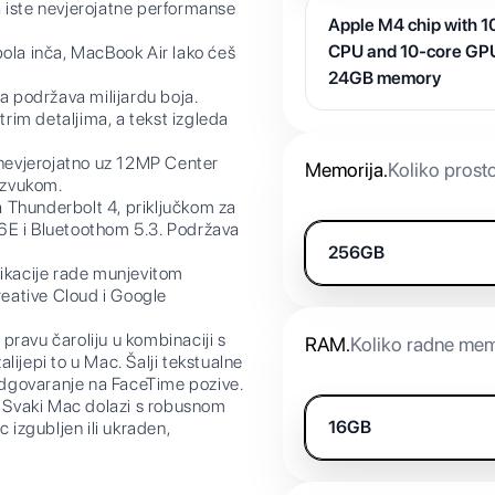
iste nevjerojatne performanse
Apple M4 chip with 1
CPU and 10-core GP
la inča, MacBook Air lako ćeš
24GB memory
 podržava milijardu boja.
trim detaljima, a tekst izgleda
nevjerojatno uz 12MP Center
Memorija
.
Koliko prost
m zvukom.
 Thunderbolt 4, priključkom za
6E i Bluetoothom 5.3. Podržava
256GB
kacije rade munjevitom
eative Cloud i Google
avu čaroliju u kombinaciji s
RAM
.
Koliko radne mem
ijepi to u Mac. Šalji tekstualne
 odgovaranje na FaceTime pozive.
vaki Mac dolazi s robusnom
16GB
 izgubljen ili ukraden,