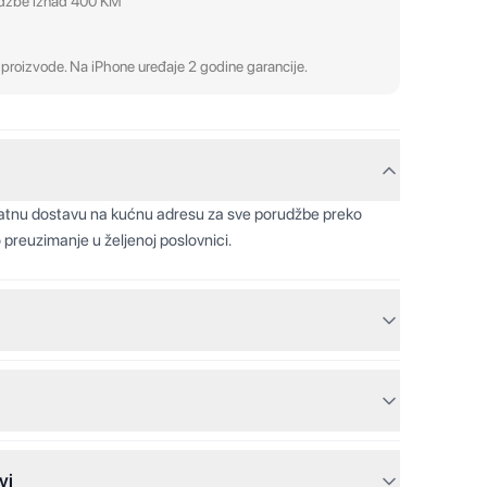
udžbe iznad 400 KM
proizvode. Na iPhone uređaje 2 godine garancije.
latnu dostavu na kućnu adresu za sve porudžbe preko
 preuzimanje u željenoj poslovnici.
vi