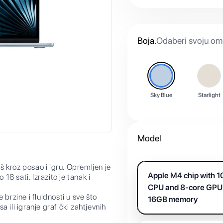
Boja
.
Odaberi svoju omi
Sky Blue
Starlight
Model
 kroz posao i igru. Opremljen je
Apple M4 chip with 1
18 sati. Izrazito je tanak i
CPU and 8-core GPU
rzine i fluidnosti u sve što
16GB memory
sa ili igranje grafički zahtjevnih