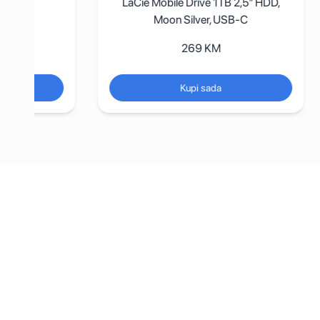
LaCie Mobile Drive 1TB 2,5" HDD,
Moon Silver, USB-C
269
KM
Kupi sada