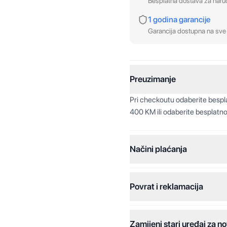
Besplatna dostava za nar
1 godina garancije
Garancija dostupna na sve 
Preuzimanje
Pri checkoutu odaberite besp
400 KM ili odaberite besplatno
Načini plaćanja
Povrat i reklamacija
Jednokratna plaćanja:
Plaćanje na rate:
Zamijeni stari uređaj za no