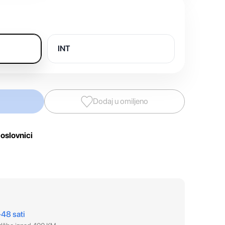
INT
Dodaj u omiljeno
oslovnici
–48 sati