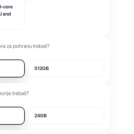
0-core
U and
ora za pohranu trebaš?
512GB
orije trebaš?
24GB