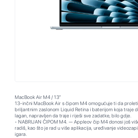
MacBook Air M4 / 13”
13-inčni MacBook Air s čipom M4 omogućuje ti da proletiš
briljantnim zaslonom Liquid Retina i baterijom koja traje do 
lagan, napravljen da traje i riješi sve zadatke, bilo gdje.
• NABRIJAN ČIPOM M4. — Appleov čip M4 donosi još više b
radiš, kao što je rad u više aplikacija, uređivanje videozapi
igara.