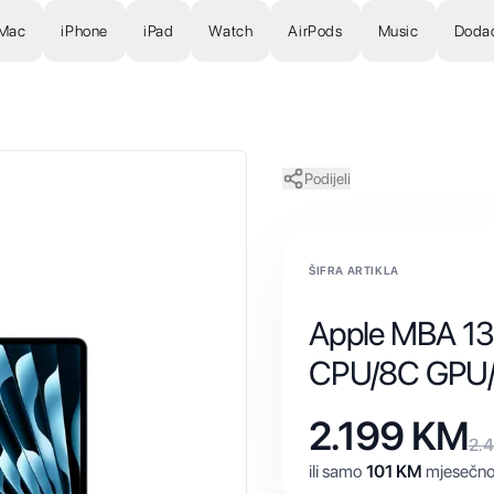
Mac
iPhone
iPad
Watch
AirPods
Music
Doda
Podijeli
ŠIFRA ARTIKLA
Apple MBA 13
CPU/8C GPU
2.199
KM
2.
ili samo
101
KM
mjesečno 