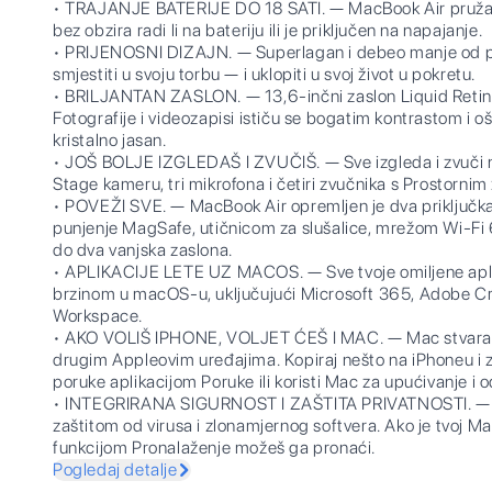
• TRAJANJE BATERIJE DO 18 SATI. — MacBook Air pruža 
bez obzira radi li na bateriju ili je priključen na napajanje.
• PRIJENOSNI DIZAJN. — Superlagan i debeo manje od po
smjestiti u svoju torbu — i uklopiti u svoj život u pokretu.
• BRILJANTAN ZASLON. — 13,6-inčni zaslon Liquid Retina
Fotografije i videozapisi ističu se bogatim kontrastom i oš
kristalno jasan.
• JOŠ BOLJE IZGLEDAŠ I ZVUČIŠ. — Sve izgleda i zvuči 
Stage kameru, tri mikrofona i četiri zvučnika s Prostorni
• POVEŽI SVE. — MacBook Air opremljen je dva priključka
punjenje MagSafe, utičnicom za slušalice, mrežom Wi-Fi 
do dva vanjska zaslona.
• APLIKACIJE LETE UZ MACOS. — Sve tvoje omiljene apli
brzinom u macOS-u, uključujući Microsoft 365, Adobe Cr
Workspace.
• AKO VOLIŠ IPHONE, VOLJET ĆEŠ I MAC. — Mac stvara pr
drugim Appleovim uređajima. Kopiraj nešto na iPhoneu i zal
poruke aplikacijom Poruke ili koristi Mac za upućivanje i
• INTEGRIRANA SIGURNOST I ZAŠTITA PRIVATNOSTI. — S
zaštitom od virusa i zlonamjernog softvera. Ako je tvoj Mac
funkcijom Pronalaženje možeš ga pronaći.
Pogledaj detalje