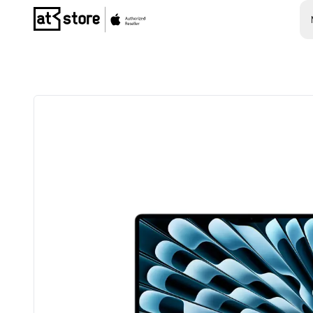
Posjetite početnu stranicu AT Store