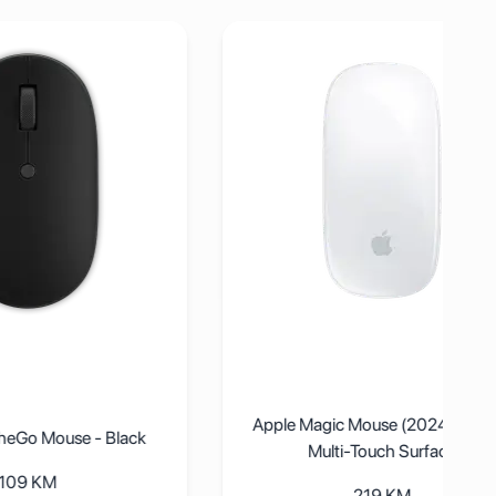
OntheGo Mouse - Black
Pogledaj detalje Apple Magic Mouse (2024) -
Apple Magic Mouse (2024) - White
e - Black
Multi-Touch Surface
219
KM