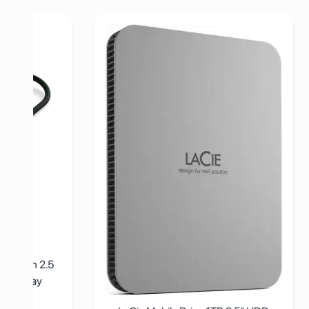
-C Hub with 2.5 Gigabit Ethernet - Space Gray
Pogledaj detalje LaCie Mobile Drive 1TB 2,5" HDD, Moon
Pogleda
5