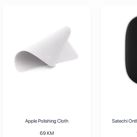
 Silver, USB-C
j detalje Apple Polishing Cloth
Pogledaj detalje Satechi 
Apple Polishing Cloth
Satechi OntheGo Mous
69
KM
109
KM