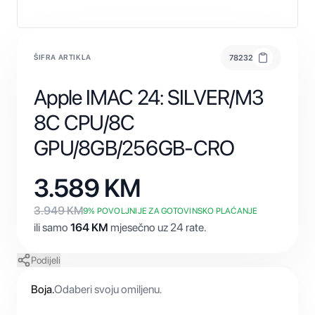
ŠIFRA ARTIKLA
78232
Apple IMAC 24: SILVER/M3
8C CPU/8C
GPU/8GB/256GB-CRO
3.589
KM
3.949
KM
9
% POVOLJNIJE ZA GOTOVINSKO PLAĆANJE
ili samo
164
KM
mjesečno uz 24 rate.
Podijeli
Boja
.
Odaberi svoju omiljenu.