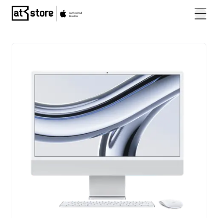
Posjetite početnu stranicu AT Store