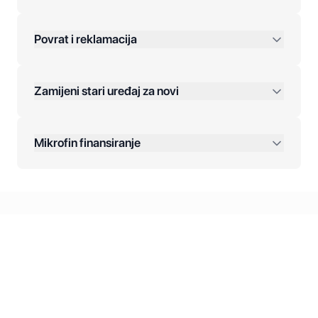
Povrat i reklamacija
Jednokratna plaćanja:
Zamijeni stari uređaj za novi
Plaćanje na rate:
Dodatne opcije:
Mikrofin finansiranje
Online plaćanja:
Kreditiranje Mikrofina:
Kontakt: