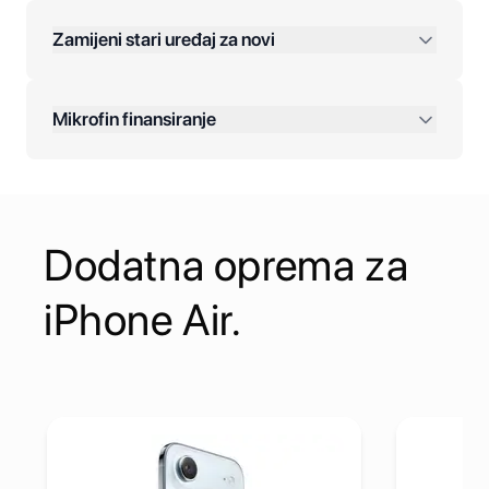
Zamijeni stari uređaj za novi
Plaćanje na rate:
Dodatne opcije:
Mikrofin finansiranje
Online plaćanja:
Kreditiranje Mikrofina:
Dodatna oprema za
Kontakt:
iPhone Air.
SB-C Power Adapter
Pogledaj detalje Apple iPhone Air MagSafe Battery
Pogledaj d