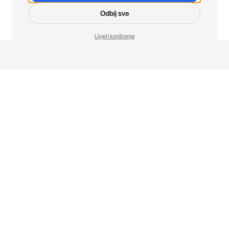
Odbij sve
Uvjeti korištenja
Novosti. Direktno u tvoj inbox.
Budi prvi koji otkriva sve o novim uređajima, promocijama i
događajima u AT Store-u.
Prijavite se