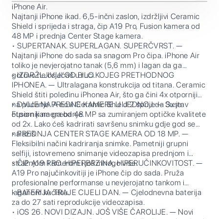
iPhone Air.
Najtanji iPhone ikad. 6,5-inčni zaslon, izdržljivi Ceramic
Shield i sprijeda i straga, čip A19 Pro, Fusion kamera od
48 MP i prednja Center Stage kamera.
• SUPERTANAK. SUPERLAGAN. SUPERČVRST. —
Najtanji iPhone do sada sa snagom Pro čipa. iPhone Air
toliko je nevjerojatno tanak (5,6 mm) i lagan da ga
gotovo ne osjećaš u ruci.
• IZDRŽLJIVIJI OD BILO KOJEG PRETHODNOG
IPHONEA. — Ultralagana konstrukcija od titana. Ceramic
Shield štiti poleđinu iPhonea Air, što ga čini 4x otpornijim
na pucanje. A novi Ceramic Shield 2 sprijeda 3x je
• DVIJE NAPREDNE KAMERE U JEDNOJ. — Sustav
otporniji na grebanje.
Fusion kamera od 48 MP sa zumiranjem optičke kvalitete
od 2x. Lako ćeš kadrirati savršenu snimku gdje god se
nalaziš.
• PREDNJA CENTER STAGE KAMERA OD 18 MP. —
Fleksibilni načini kadriranja snimke. Pametniji grupni
selfiji, istovremeno snimanje videozapisa prednjom i
stražnjom kamerom i još mnogo više.
• ČIP A19 PRO. HIPERBRZINA. HIPERUČINKOVITOST. —
A19 Pro najučinkovitiji je iPhone čip do sada. Pruža
profesionalne performanse u nevjerojatno tankom i
laganom kućištu.
• BATERIJA TRAJE CIJELI DAN. — Cjelodnevna baterija
za do 27 sati reprodukcije videozapisa.
• iOS 26. NOVI DIZAJN. JOŠ VIŠE ČAROLIJE. — Novi