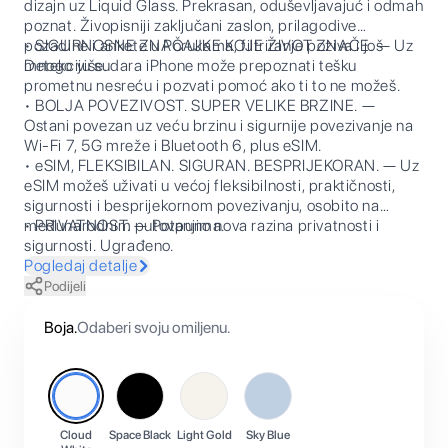
dizajn uz Liquid Glass. Prekrasan, oduševljavajuć i odmah
poznat. Živopisniji zaključani zaslon, prilagodive
pozadine i ankete u Porukama, filtriranje poziva i još
• SIGURNOSNE ZNAČAJKE KOJE ŽIVOT ZNAČE. — Uz
mnogo više.
Detekciju sudara iPhone može prepoznati tešku
prometnu nesreću i pozvati pomoć ako ti to ne možeš.
• BOLJA POVEZIVOST. SUPER VELIKE BRZINE. —
Ostani povezan uz veću brzinu i sigurnije povezivanje na
Wi-Fi 7, 5G mreže i Bluetooth 6, plus eSIM.
• eSIM, FLEKSIBILAN. SIGURAN. BESPRIJEKORAN. — Uz
eSIM možeš uživati u većoj fleksibilnosti, praktičnosti,
sigurnosti i besprijekornom povezivanju, osobito na
međunarodnim putovanjima.
• PRIVATNOST. — Potpuno nova razina privatnosti i
sigurnosti. Ugrađeno.
Pogledaj detalje
Podijeli
Boja
.
Odaberi svoju omiljenu.
Cloud
Space Black
Light Gold
Sky Blue