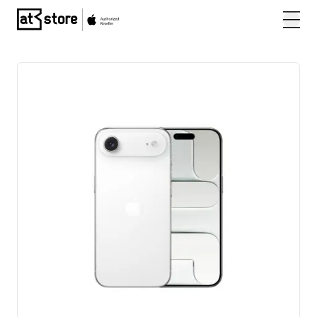
Posjetite početnu stranicu AT Store