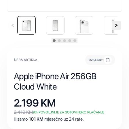
ŠIFRA ARTIKLA
97647381
Apple iPhone Air 256GB
Cloud White
2.199
KM
2.419
KM
9
% POVOLJNIJE ZA GOTOVINSKO PLAĆANJE
ili samo
101
KM
mjesečno uz 24 rate.