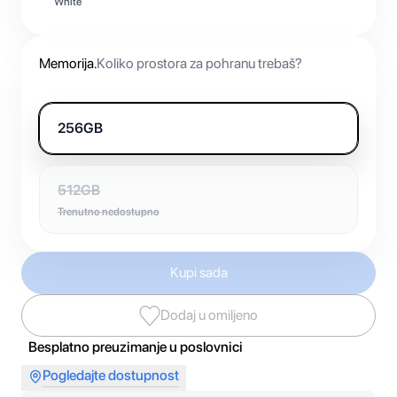
White
Memorija
.
Koliko prostora za pohranu trebaš?
256GB
512GB
Trenutno nedostupno
Kupi sada
Dodaj u omiljeno
Besplatno preuzimanje u poslovnici
Pogledajte dostupnost