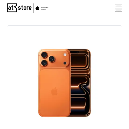
Posjetite početnu stranicu AT Store