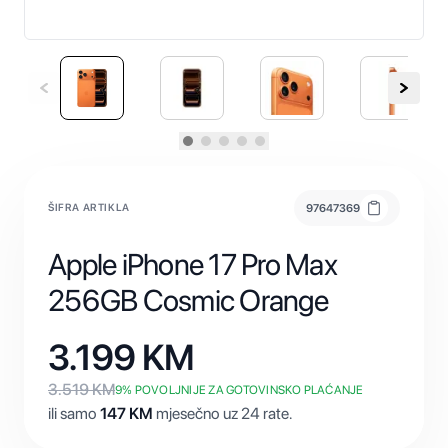
ŠIFRA ARTIKLA
97647369
Apple iPhone 17 Pro Max
256GB Cosmic Orange
3.199
KM
3.519
KM
9
% POVOLJNIJE ZA GOTOVINSKO PLAĆANJE
ili samo
147
KM
mjesečno uz 24 rate.