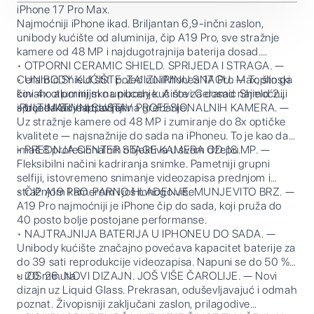
iPhone 17 Pro Max.
Najmoćniji iPhone ikad. Briljantan 6,9-inčni zaslon,
unibody kućište od aluminija, čip A19 Pro, sve stražnje
kamere od 48 MP i najdugotrajnija baterija dosad.
• OTPORNI CERAMIC SHIELD. SPRIJEDA I STRAGA. —
• UNIBODY KUĆIŠTE. ZA IZNIMNU SNAGU. — Toplinski
Ceramic Shield štiti poleđinu iPhonea 17 Pro Max, što ga
kovano aluminijsko unibody kućište za dosad najmoćniji
čini 4x otpornijim na pucanje. A novi Ceramic Shield 2
iPhone ikad napravljen.
sprijeda 3x je otporniji na grebanje.
• ULTIMATIVNI SUSTAV PROFESIONALNIH KAMERA. —
Uz stražnje kamere od 48 MP i zumiranje do 8x optičke
kvalitete — najsnažnije do sada na iPhoneu. To je kao da
imaš 8 profesionalnih objektiva u svom džepu.
• PREDNJA CENTER STAGE KAMERA OD 18 MP. —
Fleksibilni načini kadriranja snimke. Pametniji grupni
selfiji, istovremeno snimanje videozapisa prednjom i
stražnjom kamerom i još mnogo više.
• ČIP A19 PRO. PARNO HLAĐENJE. MUNJEVITO BRZ. —
A19 Pro najmoćniji je iPhone čip do sada, koji pruža do
40 posto bolje postojane performanse.
• NAJTRAJNIJA BATERIJA U IPHONEU DO SADA. —
Unibody kućište značajno povećava kapacitet baterije za
do 39 sati reprodukcije videozapisa. Napuni se do 50 %
u 20 minuta.
• iOS 26. NOVI DIZAJN. JOŠ VIŠE ČAROLIJE. — Novi
dizajn uz Liquid Glass. Prekrasan, oduševljavajuć i odmah
poznat. Živopisniji zaključani zaslon, prilagodive