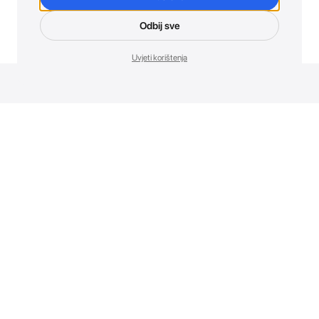
Odbij sve
Uvjeti korištenja
Novosti. Direktno u tvoj inbox.
Budi prvi koji otkriva sve o novim uređajima, promocijama i
događajima u AT Store-u.
Prijavite se