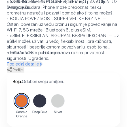
pozadine i ankete u Porukama, filtriranje poziva i još
• SIGURNOSNE ZNAČAJKE KOJE ŽIVOT ZNAČE. — Uz
mnogo više.
Detekciju sudara iPhone može prepoznati tešku
prometnu nesreću i pozvati pomoć ako ti to ne možeš.
• BOLJA POVEZIVOST. SUPER VELIKE BRZINE. —
Ostani povezan uz veću brzinu i sigurnije povezivanje na
Wi-Fi 7, 5G mreže i Bluetooth 6, plus eSIM.
• eSIM. FLEKSIBILAN. SIGURAN. BESPRIJEKORAN. — Uz
eSIM možeš uživati u većoj fleksibilnosti, praktičnosti,
sigurnosti i besprijekornom povezivanju, osobito na
međunarodnim putovanjima.
• PRIVATNOST. — Potpuno nova razina privatnosti i
sigurnosti. Ugrađeno.
Pogledaj detalje
Podijeli
Boja
.
Odaberi svoju omiljenu.
Cosmic
Deep Blue
Silver
Orange