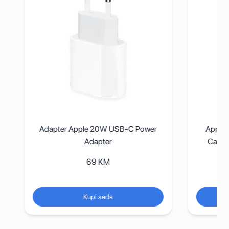
Adapter Apple 20W USB-C Power
Apple i
Adapter
Case wi
69
KM
Kupi sada