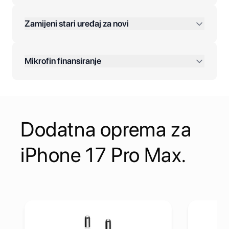
Zamijeni stari uređaj za novi
Plaćanje na rate:
Dodatne opcije:
Mikrofin finansiranje
Online plaćanja:
Kreditiranje Mikrofina:
Dodatna oprema za
Kontakt:
iPhone 17 Pro Max.
ith MagSafe Case (USB-C)
Pogledaj detalje Adapter Apple 20W USB-C Power Adapte
Pogledaj d