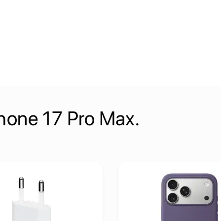
Kontakt:
hone 17 Pro Max.
(USB-C)
 detalje Adapter Apple 20W USB-C Power Adapter
Pogledaj detalje Apple iPhon