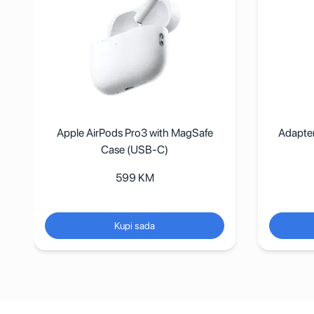
Apple AirPods Pro3 with MagSafe
Adapte
Case (USB-C)
599
KM
Kupi sada