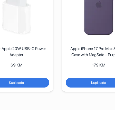
r Apple 20W USB-C Power
Apple iPhone 17 Pro Max S
Adapter
Case with MagSafe – Purp
69
KM
179
KM
Kupi sada
Kupi sada