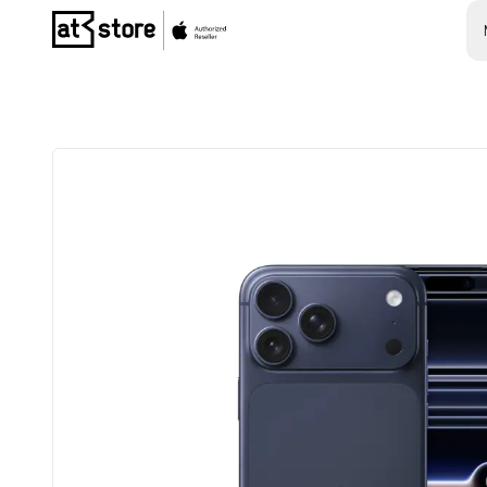
Posjetite početnu stranicu AT Store