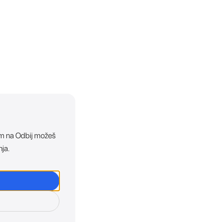
ikom na Odbij možeš
nja.