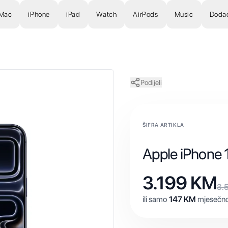
Mac
iPhone
iPad
Watch
AirPods
Music
Doda
Podijeli
ŠIFRA ARTIKLA
Apple iPhone
3.199
KM
3.
ili samo
147
KM
mjesečno