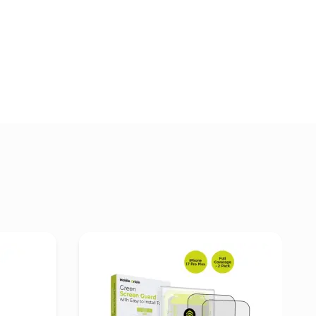
e 17 Pro Max Silicone Case with MagSafe – Purple Fog
Pogledaj detalje Mobile Origin Screen Guard with