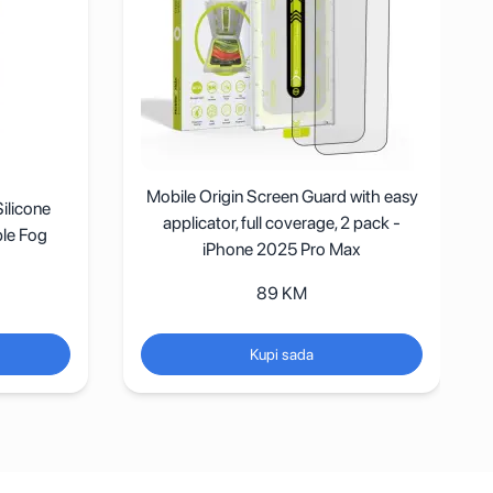
Mobile Origin Screen Guard with easy
ilicone
applicator, full coverage, 2 pack -
le Fog
iPhone 2025 Pro Max
89
KM
Kupi sada