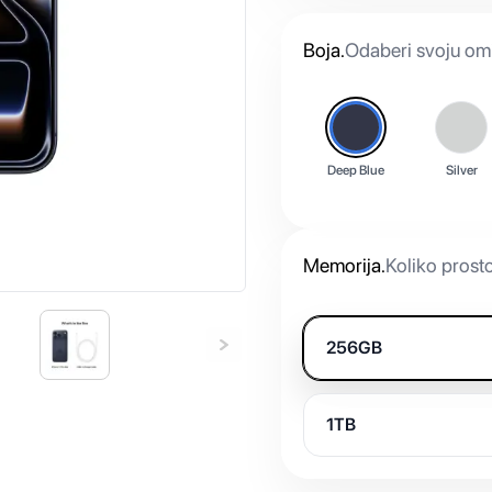
Boja
.
Odaberi svoju omi
Deep Blue
Silver
Memorija
.
Koliko prost
256GB
1TB