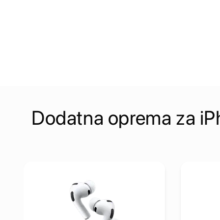
Dodatna oprema za iP
Pogledaj detalje Apple AirPods Pro3 with MagSafe Case 
Pogledaj