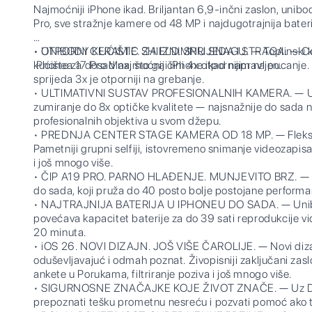
Najmoćniji iPhone ikad. Briljantan 6,9-inčni zaslon, unibo
Pro, sve stražnje kamere od 48 MP i najdugotrajnija bater
• UNIBODY KUĆIŠTE. ZA IZNIMNU SNAGU. — Toplinski ko
• OTPORNI CERAMIC SHIELD. SPRIJEDA I STRAGA. — Cera
kućište za dosad najmoćniji iPhone ikad napravljen.
iPhonea 17 Pro Max, što ga čini 4x otpornijim na pucanje.
sprijeda 3x je otporniji na grebanje.
• ULTIMATIVNI SUSTAV PROFESIONALNIH KAMERA. — Uz 
zumiranje do 8x optičke kvalitete — najsnažnije do sada n
profesionalnih objektiva u svom džepu.
• PREDNJA CENTER STAGE KAMERA OD 18 MP. — Fleksibil
Pametniji grupni selfiji, istovremeno snimanje videozap
i još mnogo više.
• ČIP A19 PRO. PARNO HLAĐENJE. MUNJEVITO BRZ. — A19
do sada, koji pruža do 40 posto bolje postojane performa
• NAJTRAJNIJA BATERIJA U IPHONEU DO SADA. — Unibo
povećava kapacitet baterije za do 39 sati reprodukcije v
20 minuta.
• iOS 26. NOVI DIZAJN. JOŠ VIŠE ČAROLIJE. — Novi dizaj
oduševljavajuć i odmah poznat. Živopisniji zaključani zasl
ankete u Porukama, filtriranje poziva i još mnogo više.
• SIGURNOSNE ZNAČAJKE KOJE ŽIVOT ZNAČE. — Uz Det
prepoznati tešku prometnu nesreću i pozvati pomoć ako t