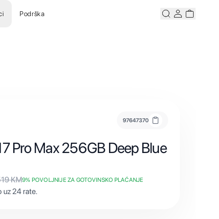
ci
Podrška
Pretraži
Korisnicki ra
Korisnick
97647370
 17 Pro Max 256GB Deep Blue
519
KM
9
% POVOLJNIJE ZA GOTOVINSKO PLAĆANJE
 uz 24 rate.