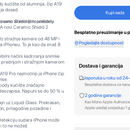
dy kućište od aluminija, čip A19
ija dosad.
Kupi sada
vano aluminijsko unibody
mic Shield štiti poleđinu
 A novi Ceramic Shield 2
Besplatno preuzimanje u p
stražnje kamere od 48 MP i
Pogledajte dostupnost
a iPhoneu. To je kao da imaš 8
ni načini kadriranja snimke.
isa prednjom i stražnjom kamerom
Dostava i garancija
 Pro najmoćniji je iPhone čip
Isporuka u roku od 24
nse.
Besplatna dostava za nar
dy kućište značajno
ideozapisa. Napuni se do 50 % u
2 godine garancije
Kao Mono Apple Authorized
n uz Liquid Glass. Prekrasan,
Apple uređaji posjeduju 1 g
on, prilagodive pozadine i
ekciju sudara iPhone može
i to ne možeš.