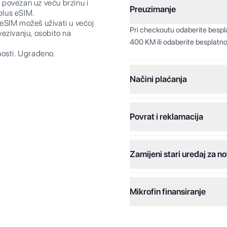
ovezan uz veću brzinu i
Preuzimanje
plus eSIM.
SIM možeš uživati u većoj
Pri checkoutu odaberite besp
ovezivanju, osobito na
400 KM ili odaberite besplatno
nosti. Ugrađeno.
Načini plaćanja
Povrat i reklamacija
Jednokratna plaćanja:
Plaćanje na rate:
Zamijeni stari uređaj za no
Dodatne opcije:
Online plaćanja:
Mikrofin finansiranje
Online plaćanje na rate:
Kreditiranje Mikrofina: