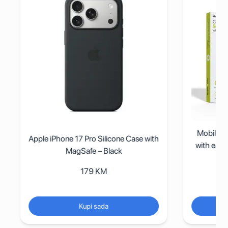
Mobile O
Apple iPhone 17 Pro Silicone Case with
with easy
MagSafe – Black
179
KM
Kupi sada