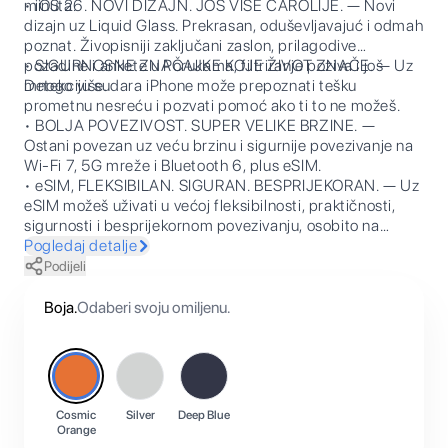
minuta.
• iOS 26. NOVI DIZAJN. JOŠ VIŠE ČAROLIJE. — Novi
dizajn uz Liquid Glass. Prekrasan, oduševljavajuć i odmah
poznat. Živopisniji zaključani zaslon, prilagodive
pozadine i ankete u Porukama, filtriranje poziva i još
• SIGURNOSNE ZNAČAJKE KOJE ŽIVOT ZNAČE. — Uz
mnogo više.
Detekciju sudara iPhone može prepoznati tešku
prometnu nesreću i pozvati pomoć ako ti to ne možeš.
• BOLJA POVEZIVOST. SUPER VELIKE BRZINE. —
Ostani povezan uz veću brzinu i sigurnije povezivanje na
Wi-Fi 7, 5G mreže i Bluetooth 6, plus eSIM.
• eSIM, FLEKSIBILAN. SIGURAN. BESPRIJEKORAN. — Uz
eSIM možeš uživati u većoj fleksibilnosti, praktičnosti,
sigurnosti i besprijekornom povezivanju, osobito na
međunarodnim putovanjima.
Pogledaj detalje
Podijeli
Boja
.
Odaberi svoju omiljenu.
Cosmic
Silver
Deep Blue
Orange