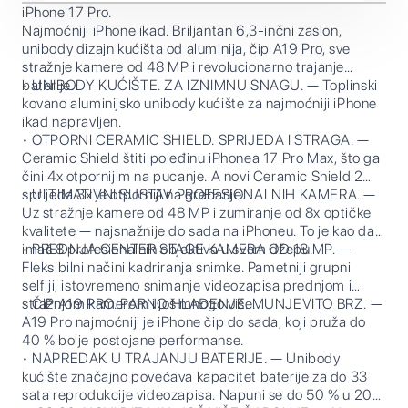
iPhone 17 Pro.
Najmoćniji iPhone ikad. Briljantan 6,3-inčni zaslon,
unibody dizajn kućišta od aluminija, čip A19 Pro, sve
stražnje kamere od 48 MP i revolucionarno trajanje
baterije.
• UNIBODY KUĆIŠTE. ZA IZNIMNU SNAGU. — Toplinski
kovano aluminijsko unibody kućište za najmoćniji iPhone
ikad napravljen.
• OTPORNI CERAMIC SHIELD. SPRIJEDA I STRAGA. —
Ceramic Shield štiti poleđinu iPhonea 17 Pro Max, što ga
čini 4x otpornijim na pucanje. A novi Ceramic Shield 2
sprijeda 3x je otporniji na grebanje.
• ULTIMATIVNI SUSTAV PROFESIONALNIH KAMERA. —
Uz stražnje kamere od 48 MP i zumiranje od 8x optičke
kvalitete — najsnažnije do sada na iPhoneu. To je kao da
imaš 8 profesionalnih objektiva u svom džepu.
• PREDNJA CENTER STAGE KAMERA OD 18 MP. —
Fleksibilni načini kadriranja snimke. Pametniji grupni
selfiji, istovremeno snimanje videozapisa prednjom i
stražnjom kamerom i još mnogo više.
• ČIP A19 PRO. PARNO HLAĐENJE. MUNJEVITO BRZ. —
A19 Pro najmoćniji je iPhone čip do sada, koji pruža do
40 % bolje postojane performanse.
• NAPREDAK U TRAJANJU BATERIJE. — Unibody
kućište značajno povećava kapacitet baterije za do 33
sata reprodukcije videozapisa. Napuni se do 50 % u 20