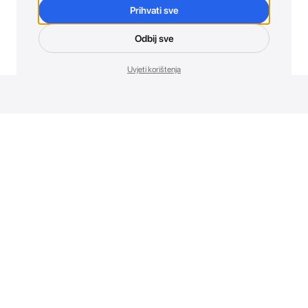
Prihvati sve
Odbij sve
Uvjeti korištenja
Novosti. Direktno u tvoj inbox.
Budi prvi koji otkriva sve o novim uređajima, promocijama i
događajima u AT Store-u.