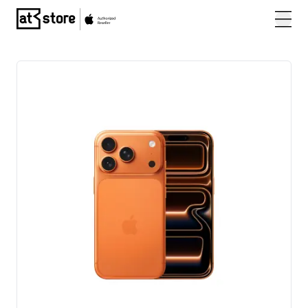
Posjetite početnu stranicu AT Store