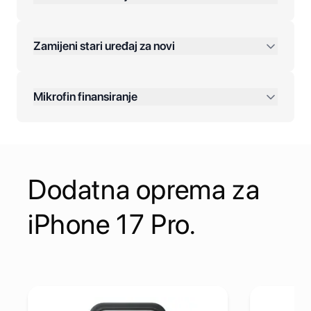
Jednokratna plaćanja:
Zamijeni stari uređaj za novi
Plaćanje na rate:
Dodatne opcije:
Mikrofin finansiranje
Online plaćanja:
Kreditiranje Mikrofina:
Dodatna oprema za
Kontakt:
iPhone 17 Pro.
SB-C Power Adapter
Pogledaj detalje Apple iPhone 17 Pro Silicone Case with Ma
Pogledaj d