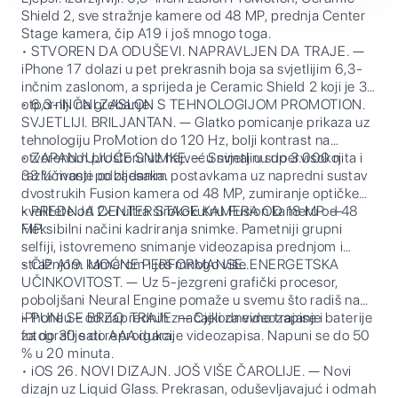
Shield 2, sve stražnje kamere od 48 MP, prednja Center
Stage kamera, čip A19 i još mnogo toga.
• STVOREN DA ODUŠEVI. NAPRAVLJEN DA TRAJE. —
iPhone 17 dolazi u pet prekrasnih boja sa svjetlijim 6,3-
inčnim zaslonom, a sprijeda je Ceramic Shield 2 koji je 3x
otporniji na grebanje.
• 6,3-INČNI ZASLON S TEHNOLOGIJOM PROMOTION.
SVJETLIJI. BRILJANTAN. — Glatko pomicanje prikaza uz
tehnologiju ProMotion do 120 Hz, bolji kontrast na
otvorenom prostoru uz najveću svjetlinu do 3.000 nita i
• ZAPANJUJUĆE SNIMKE. — Snimaj u supervisokoj
33 % manje odbljesaka.
razlučivosti po zadanim postavkama uz napredni sustav
dvostrukih Fusion kamera od 48 MP, zumiranje optičke
kvalitete od 2x i ultra širokokutnu Fusion kameru od 48
• PREDNJA CENTER STAGE KAMERA OD 18 MP. —
MP.
Fleksibilni načini kadriranja snimke. Pametniji grupni
selfiji, istovremeno snimanje videozapisa prednjom i
stražnjom kamerom i još mnogo više.
• ČIP A19. MOĆNE PERFORMANSE. ENERGETSKA
UČINKOVITOST. — Uz 5-jezgreni grafički procesor,
poboljšani Neural Engine pomaže u svemu što radiš na
iPhoneu – od naprednih značajki za videozapise i
• PUNI SE BRZO. TRAJE. — Cjelodnevno trajanje baterije
fotografije do AAA igara.
za do 30 sati reprodukcije videozapisa. Napuni se do 50
% u 20 minuta.
• iOS 26. NOVI DIZAJN. JOŠ VIŠE ČAROLIJE. — Novi
dizajn uz Liquid Glass. Prekrasan, oduševljavajuć i odmah