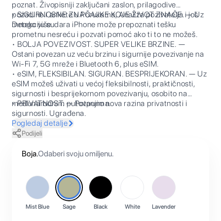
poznat. Živopisniji zaključani zaslon, prilagodive
pozadine i ankete u Porukama, Analiza pozivatelja i još
• SIGURNOSNE ZNAČAJKE KOJE ŽIVOT ZNAČE. — Uz
mnogo više.
Detekciju sudara iPhone može prepoznati tešku
prometnu nesreću i pozvati pomoć ako ti to ne možeš.
• BOLJA POVEZIVOST. SUPER VELIKE BRZINE. —
Ostani povezan uz veću brzinu i sigurnije povezivanje na
Wi-Fi 7, 5G mreže i Bluetooth 6, plus eSIM.
• eSIM, FLEKSIBILAN. SIGURAN. BESPRIJEKORAN. — Uz
eSIM možeš uživati u većoj fleksibilnosti, praktičnosti,
sigurnosti i besprijekornom povezivanju, osobito na
međunarodnim putovanjima.
• PRIVATNOST. — Potpuno nova razina privatnosti i
sigurnosti. Ugrađena.
Pogledaj detalje
Podijeli
Boja
.
Odaberi svoju omiljenu.
Mist Blue
Sage
Black
White
Lavender