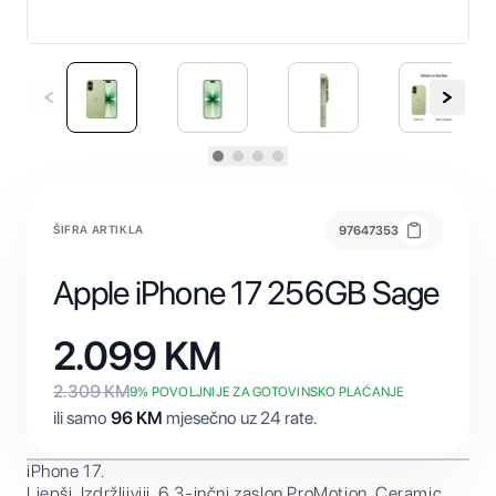
ŠIFRA ARTIKLA
97647353
Apple iPhone 17 256GB Sage
2.099
KM
2.309
KM
9
% POVOLJNIJE ZA GOTOVINSKO PLAĆANJE
ili samo
96
KM
mjesečno uz 24 rate.
iPhone 17.
Ljepši. Izdržljiviji. 6,3-inčni zaslon ProMotion, Ceramic