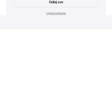
Odbij sve
Uvjeti korištenja
Novosti. Direktno u tvoj inbox.
Budi prvi koji otkriva sve o novim uređajima, promocijama i
događajima u AT Store-u.
Prijavite se