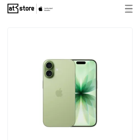
Posjetite početnu stranicu AT Store