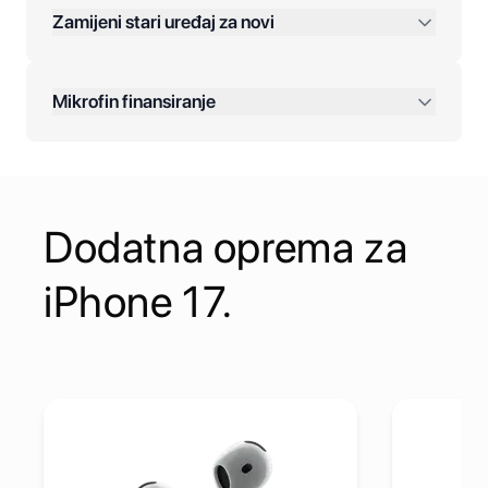
Zamijeni stari uređaj za novi
Plaćanje na rate:
Dodatne opcije:
Mikrofin finansiranje
Online plaćanja:
Kreditiranje Mikrofina:
Dodatna oprema za
Kontakt:
iPhone 17.
SB-C Power Adapter
Pogledaj detalje Apple AirPods 4 (USB-C) with Active Noise
Pogledaj d