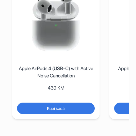
Apple AirPods 4 (USB-C) with Active
Apple iP
Noise Cancellation
Ma
439
KM
Kupi sada