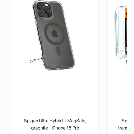
Black/Grey Twill - iPhone 16 Pro
Pogledaj detalje Spigen Ultra Hybrid T MagSafe, graphite - 
Pogledaj de
Spigen Ultra Hybrid T MagSafe,
Spigen
graphite - iPhone 16 Pro
transpa