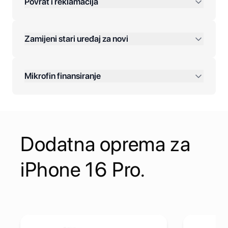
Povrat i reklamacija
Jednokratna plaćanja:
Zamijeni stari uređaj za novi
Plaćanje na rate:
Dodatne opcije:
Mikrofin finansiranje
Online plaćanja:
Kreditiranje Mikrofina:
Dodatna oprema za
Kontakt:
iPhone 16 Pro.