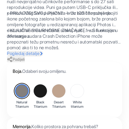
nudi nevjerojatno učinkovite performanse s do 27 sati
reprodukcije videa. Puni ga putem USB-C priključka ili
pomoću MagSafe punjača za brže bežično punjenje.
• PRILAGODI SVOJ iPHONE. — Uz iOS 18 možeš obojiti
ikone početnog zaslona bilo kojom bojom, brže pronaći
omiljene fotografije u redizajniranoj aplikaciji Photos i
dodavati animirane efekte svakoj riječi, frazi ili emojiju u
• KLJUČNE SIGURNOSNE ZNAČAJKE. — S funkcijom
iMessageu.
otkrivanja sudara Crash Detection iPhone može
prepoznati težu prometnu nesreću i automatski pozvati
pomoć ako ti to ne možeš.
Pogledaj detalje
Podijeli
Boja
.
Odaberi svoju omiljenu.
Natural
Black
Desert
White
Titanium
Titanium
Titanium
titanium
Memorija
.
Koliko prostora za pohranu trebaš?