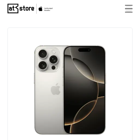
Posjetite početnu stranicu AT Store