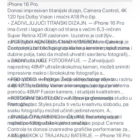
iPhone 16 Pro.
Donosi impresivan titanijski dizajn, Camera Control, 4K
120 fps Dolby Vision i moćni A18 Pro čip.
• ZADIVLJUJUĆI TITANSKI DIZAJN. — iPhone 16 Pro
ima čvrst i lagan dizajn od titana s većim 6,3-inčnim
Super Retina XDR zaslonom. Izuzetno je izdržljiv
zahvaljujući najnovijem Ceramic Shield materijalu koji je
• POTPUNA KONTROLA NAD KAMEROM. — Camera
2x otporniji od bilo kojeg stakla na pametnim telefonima.
Control pruža ti brži pristup alatima kamere poput zuma i
dubine polja, tako da možeš uhvatiti savršenu fotografiju
u rekordnom roku.
• ZADIVLJUJUĆE FOTOGRAFIJE. — Zahvaljujući
naprednoj 48MP ultraširokokutnoj kameri, možeš snimiti
impresivne makro i širokokutne fotografije s
nevjerojatnim detaljima. Želiš oštrije fotografije iz
• PRO VIDEO. — Podigni svoje videozapise na novu razinu
daljine? 5x telefoto kamera to omogućuje bez problema.
s 4K 120 fps Dolby Vision snimanjem, omogućenim
pomoću 48MP Fusion kamere, i studijski kvalitetnim
mikrofonima za vrhunski zvuk. Pravi profesionalni studio u
• FOTOGRAFSKI STILOVI. — Najnovija generacija
tvom džepu.
Photographic Styles pruža ti veću kreativnu slobodu, pa
svaku fotografiju možeš učiniti jedinstvenom. A
zahvaljujući napretku u obradi slike, sada bilo koji stil
• SNAGA ČIPA A18 PRO. — Čip A18 Pro omogućuje
možeš poništiti u bilo kojem trenutku.
napredne fotografske i video značajke poput Camera
Controla te donosi izvanredne grafičke performanse za
AAA igre.
• VELIKI SKOK U TRAJANJU BATERIJE. — iPhone 16 Pro