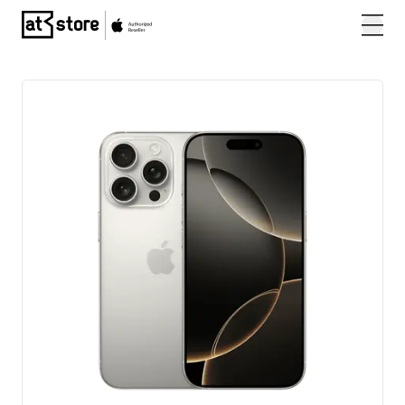
Posjetite početnu stranicu AT Store