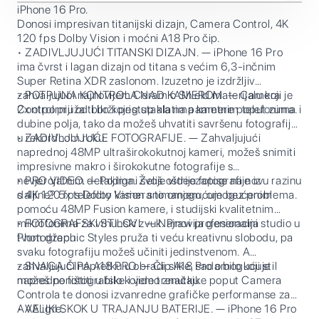
iPhone 16 Pro.
Donosi impresivan titanijski dizajn, Camera Control, 4K
120 fps Dolby Vision i moćni A18 Pro čip.
• ZADIVLJUJUĆI TITANSKI DIZAJN. — iPhone 16 Pro
ima čvrst i lagan dizajn od titana s većim 6,3-inčnim
Super Retina XDR zaslonom. Izuzetno je izdržljiv
zahvaljujući najnovijem Ceramic Shield materijalu koji je
• POTPUNA KONTROLA NAD KAMEROM. — Camera
2x otporniji od bilo kojeg stakla na pametnim telefonima.
Control pruža ti brži pristup alatima kamere poput zuma i
dubine polja, tako da možeš uhvatiti savršenu fotografiju
u rekordnom roku.
• ZADIVLJUJUĆE FOTOGRAFIJE. — Zahvaljujući
naprednoj 48MP ultraširokokutnoj kameri, možeš snimiti
impresivne makro i širokokutne fotografije s
nevjerojatnim detaljima. Želiš oštrije fotografije iz
• PRO VIDEO. — Podigni svoje videozapise na novu razinu
daljine? 5x telefoto kamera to omogućuje bez problema.
s 4K 120 fps Dolby Vision snimanjem, omogućenim
pomoću 48MP Fusion kamere, i studijski kvalitetnim
mikrofonima za vrhunski zvuk. Pravi profesionalni studio u
• FOTOGRAFSKI STILOVI. — Najnovija generacija
tvom džepu.
Photographic Styles pruža ti veću kreativnu slobodu, pa
svaku fotografiju možeš učiniti jedinstvenom. A
zahvaljujući napretku u obradi slike, sada bilo koji stil
• SNAGA ČIPA A18 PRO. — Čip A18 Pro omogućuje
možeš poništiti u bilo kojem trenutku.
napredne fotografske i video značajke poput Camera
Controla te donosi izvanredne grafičke performanse za
AAA igre.
• VELIKI SKOK U TRAJANJU BATERIJE. — iPhone 16 Pro