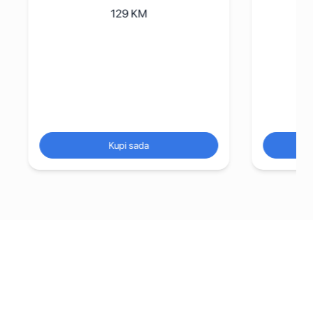
129
KM
Kupi sada