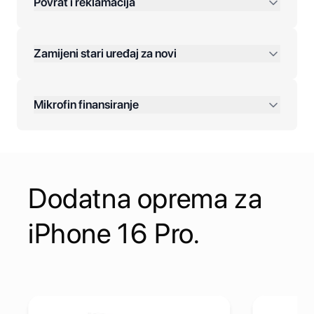
Povrat i reklamacija
Jednokratna plaćanja:
Zamijeni stari uređaj za novi
Plaćanje na rate:
Dodatne opcije:
Mikrofin finansiranje
Online plaćanja:
Kreditiranje Mikrofina:
Dodatna oprema za
Kontakt:
iPhone 16 Pro.