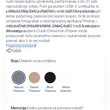
nudi nevjerojatno učinkovite performanse s do 27 sati
reprodukcije videa. Puni ga putem USB-C priključka ili
pomoću MagSafe punjača za brže bežično punjenje.
• PRILAGODI SVOJ iPHONE. — Uz iOS 18 možeš obojiti
ikone početnog zaslona bilo kojom bojom, brže pronaći
omiljene fotografije u redizajniranoj aplikaciji Photos i
dodavati animirane efekte svakoj riječi, frazi ili emojiju u
• KLJUČNE SIGURNOSNE ZNAČAJKE. — S funkcijom
iMessageu.
otkrivanja sudara Crash Detection iPhone može
prepoznati težu prometnu nesreću i automatski pozvati
pomoć ako ti to ne možeš.
Pogledaj detalje
Podijeli
Boja
.
Odaberi svoju omiljenu.
Natural
Desert
Black
White
Titanium
Titanium
Titanium
titanium
Memorija
.
Koliko prostora za pohranu trebaš?