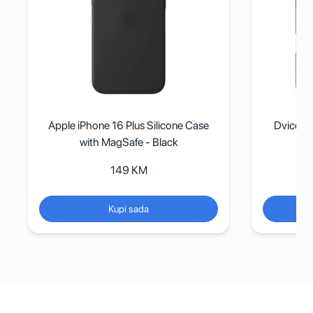
licone Case
Dviced Magsafe iPhone 16 smoke
lack
case - Black
99
KM
Kupi sada