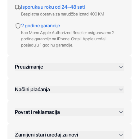
Isporuka u roku od 24–48 sati
Besplatna dostava za narudžbe iznad 400 KM
2 godine garancije
Kao Mono Apple Authorized Reseller osiguravamo 2
godine garancije na iPhone. Ostali Apple uređaji
posjeduju 1 godinu garancije.
Preuzimanje
preko 400 KM
Načini plaćanja
Povrat i reklamacija
Jednokratna plaćanja:
Zamijeni stari uređaj za novi
Plaćanje na rate: