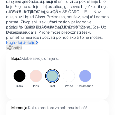
na prskanje, vodu te prašinu.
omiljene značajke. Samo pritisni i drži za pokretanje bilo
koje željene radnje – bljeskalice, glasovne bilješke, tihog
načina rada i još mnogo toga.
• iOS 26. NOVI DIZAJN. JOŠ VIŠE ČAROLIJE. — Novi
dizajn uz Liquid Glass. Prekrasan, oduševljavajuć i odmah
poznat. Živopisniji zaključani zaslon, prilagodive
pozadine i ankete u Porukama, filtriranje poziva i još
• SIGURNOSNE ZNAČAJKE KOJE ŽIVOT ZNAČE. — Uz
mnogo više.
Detekciju sudara iPhone može prepoznati tešku
prometnu nesreću i pozvati pomoć ako ti to ne možeš.
Pogledaj detalje
Podijeli
Boja
.
Odaberi svoju omiljenu.
Black
Pink
Teal
White
Ultramarine
Memorija
.
Koliko prostora za pohranu trebaš?