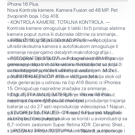
iPhone 16 Plus.
Nova Kontrola kamere. Kamera Fusion od 48 MP. Pet
živopisnih boja. I čip A18.
• KONTROLA KAMERE. TOTALNA KONTROLA. —
Kontrola kamere omogućuje ti lakši i brži pristup alatima
kamere poput zuma ili dubinske oštrine za snimanje
savršenih fotografija u rekordnom vremenu.
• PRIBLIŽI SE VIŠE NEGO IKAD PRIJE. — Poboljšana
ultraširokokutna kamera s autofokusom omogućuje ti
snimanje nevjerojatno detaljnih makrofotografija i
videozapisa. Upotrijebi Fusion kameru od 48 MP za
• FOTOGRAFSKI STILOVI. — Fotografski stilovi najnovije
snimanje prekrasnih slika visoke rezolucije te se približi
generacije daju ti veću kreativnu fleksibilnost uz koju
uz teleobjektiv optičke kvalitete s uvećanjem od 2x.
svaku fotografiju možeš učiniti još osobnijom. Možeš
poništiti bilo koji od tih stilova kad god želiš.
• SUPERPAMETNI ČIP A18. — A18 predstavlja skok od
dvije generacije u odnosu na čip A16 Bionic iz iPhonea
15. Omogućuje napredne značajke za snimanje
fotografija i videozapisa te igranje kao na konzoli uz
• DULJE TRAJANJE BATERIJE. — iPhone 16 Plus
nevjerojatnu energetsku učinkovitost.
zajedno s čipom A18 pruža značajno produljenje trajanja
baterije uz do 27 sati reprodukcije videozapisa.1 Napuni
ga putem priključka USB-C ili spoji na punjač MagSafe
• STVOREN DA TRAJE. — iPhone 16 Plus ima otpornu
za brže bežično punjenje.
aluminijsku konstrukciju kakva se koristi u avioindustriji sa
6,7-inčnim zaslonom Super Retina XDR. Ceramic Shield
s prednje strane pruža iznimnu izdržljivost, a otporan je i
• UPOZNAJ TIPKU POSTUPKA. — Najbrži put do tvoje