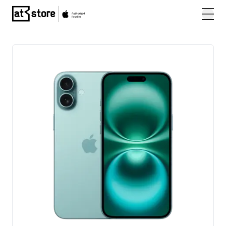
Posjetite početnu stranicu AT Store