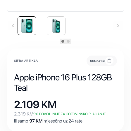
ŠIFRA ARTIKLA
95024131
Apple iPhone 16 Plus 128GB
Teal
2.109
KM
2.319
KM
9
% POVOLJNIJE ZA GOTOVINSKO PLAĆANJE
ili samo
97
KM
mjesečno uz 24 rate.