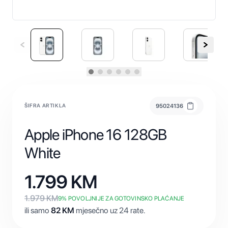
ŠIFRA ARTIKLA
95024136
Apple iPhone 16 128GB
White
1.799
KM
1.979
KM
9
% POVOLJNIJE ZA GOTOVINSKO PLAĆANJE
ili samo
82
KM
mjesečno uz 24 rate.