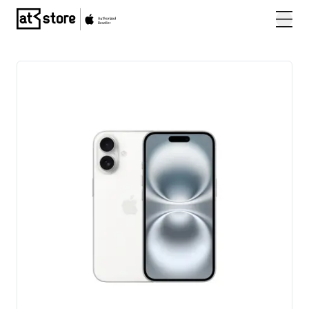
Posjetite početnu stranicu AT Store