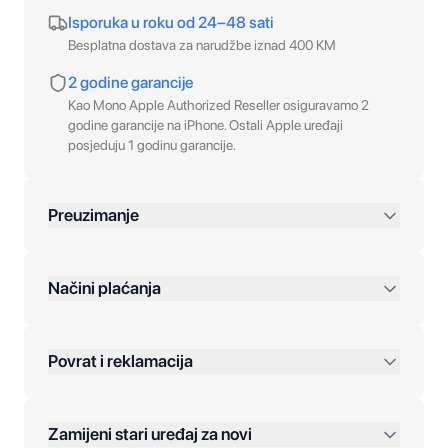
Isporuka u roku od 24–48 sati
Besplatna dostava za narudžbe iznad 400 KM
2 godine garancije
Kao Mono Apple Authorized Reseller osiguravamo 2
godine garancije na iPhone. Ostali Apple uređaji
posjeduju 1 godinu garancije.
Preuzimanje
preko 400 KM
Načini plaćanja
Povrat i reklamacija
Jednokratna plaćanja:
Zamijeni stari uređaj za novi
Plaćanje na rate: