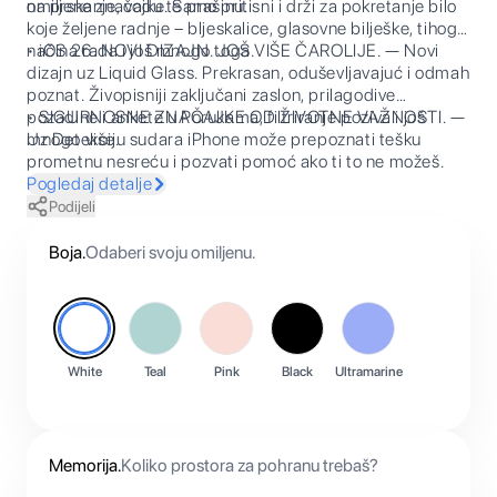
na prskanje, vodu te prašinu.
omiljene značajke. Samo pritisni i drži za pokretanje bilo
koje željene radnje – bljeskalice, glasovne bilješke, tihog
načina rada i još mnogo toga.
• iOS 26. NOVI DIZAJN. JOŠ VIŠE ČAROLIJE. — Novi
dizajn uz Liquid Glass. Prekrasan, oduševljavajuć i odmah
poznat. Živopisniji zaključani zaslon, prilagodive
pozadine i ankete u Porukama, filtriranje poziva i još
• SIGURNOSNE ZNAČAJKE OD ŽIVOTNE VAŽNOSTI. —
mnogo više.
Uz Detekciju sudara iPhone može prepoznati tešku
prometnu nesreću i pozvati pomoć ako ti to ne možeš.
Pogledaj detalje
Podijeli
Boja
.
Odaberi svoju omiljenu.
White
Teal
Pink
Black
Ultramarine
Memorija
.
Koliko prostora za pohranu trebaš?