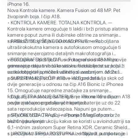
iPhone 16.
Nova Kontrola kamere. Kamera Fusion od 48 MP. Pet
živopisnih boja. I čip A18.
• KONTROLA KAMERE. TOTALNA KONTROLA. —
Kontrola kamere omogućuje ti lakši i brži pristup alatima
kamere poput zuma ili dubinske oštrine za snimanje
savršenih fotografija u rekordnom vremenu.
• PRIBLIŽI SE VIŠE NEGO IKAD PRIJE. — Poboljšana
ultraširokokutna kamera s autofokusom omogućuje ti
snimanje nevjerojatno detaljnih makrofotografija i
videozapisa. Upotrijebi Fusion kameru od 48 MP za
• FOTOGRAFSKI STILOVI. — Fotografski stilovi najnovije
snimanje prekrasnih slika visoke rezolucije te se približi
generacije daju ti veću kreativnu fleksibilnost uz koju
uz teleobjektiv optičke kvalitete s uvećanjem od 2x.
svaku fotografiju možeš učiniti još osobnijom. Možeš
poništiti bilo koji od tih stilova kad god želiš.
• SUPERPAMETNI ČIP A18. — A18 predstavlja skok od
dvije generacije u odnosu na čip A16 Bionic iz iPhonea
15. Omogućuje napredne značajke za snimanje
fotografija i videozapisa te igranje kao na konzoli uz
• DULJE TRAJANJE BATERIJE. — iPhone 16 s čipom A18
nevjerojatnu energetsku učinkovitost.
pruža značajno produljenje trajanja baterije uz do 22
sata reprodukcije videozapisa. Napuni ga putem
priključka USB-C ili spoji na punjač MagSafe za brže
• STVOREN DA TRAJE. — iPhone 16 ima otpornu
bežično punjenje.
aluminijsku konstrukciju kakva se koristi u avioindustriji sa
6,1-inčnim zaslonom Super Retina XDR. Ceramic Shield
s prednje strane pruža iznimnu izdržljivost, a otporan je i
• UPOZNAJ TIPKU POSTUPKA. — Najbrži put do tvoje