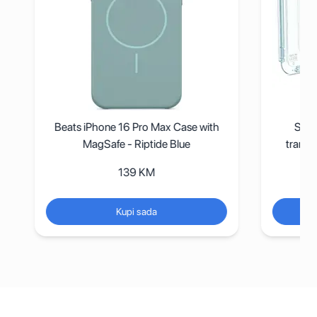
Beats iPhone 16 Pro Max Case with
Spigen
MagSafe - Riptide Blue
transpa
139
KM
Kupi sada