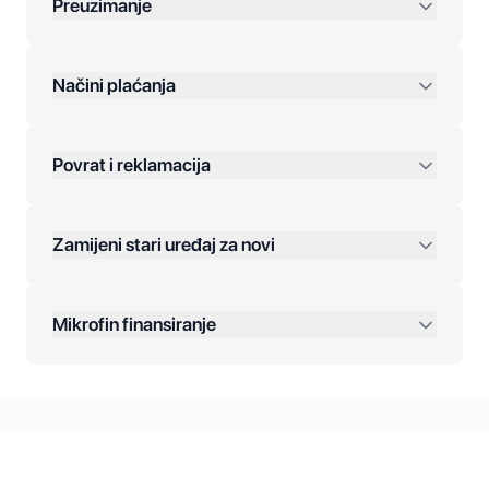
Preuzimanje
preko 400 KM
Načini plaćanja
Povrat i reklamacija
Jednokratna plaćanja:
Zamijeni stari uređaj za novi
Plaćanje na rate:
Dodatne opcije:
Mikrofin finansiranje
Online plaćanja:
Kreditiranje Mikrofina:
Kontakt: