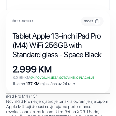
ŠIFRA ARTIKLA
95032
Tablet Apple 13-inch iPad Pro
(M4) WiFi 256GB with
Standard glass - Space Black
2.999
KM
3.299
KM
9
% POVOLJNIJE ZA GOTOVINSKO PLAĆANJE
ili samo
137
KM
mjesečno uz 24 rate.
iPad Pro M4 / 13”
Novi iPad Pro nevjerojatno je tanak, a opremljen je čipom
Apple M4 koji donosi nevjerojatne performanse i
revolucionarnim zaslonom Ultra Retina XDR. Uređaj