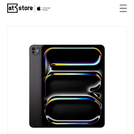
Posjetite početnu stranicu AT Store