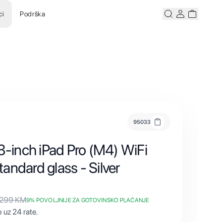
ci
Podrška
Pretraži
Korisnicki ra
Korisnick
95033
3-inch iPad Pro (M4) WiFi
andard glass - Silver
.299
KM
9
% POVOLJNIJE ZA GOTOVINSKO PLAĆANJE
 uz 24 rate.