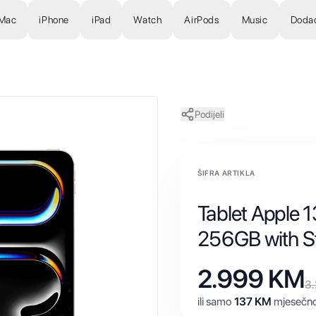
Mac
iPhone
iPad
Watch
AirPods
Music
Doda
Podijeli
ŠIFRA ARTIKLA
Tablet Apple 1
256GB with St
2.999
KM
3
ili samo
137
KM
mjesečno