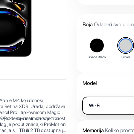
Boja
.
Odaberi svoju omi
Space Black
Silver
Model
 Apple M4 koji donosi
Wi-Fi
tra Retina XDR. Uređaj podržava
encil Pro i tipkovnicom Magic
je kreativnosti i produktivnost
odlikuju iznimna svjetlina i
ologije poput značajki ProMotion
Memorija
.
Koliko prost
acija s 1 TB ili 2 TB dostupna je