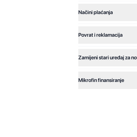
Načini plaćanja
Povrat i reklamacija
Jednokratna plaćanja:
Plaćanje na rate:
Zamijeni stari uređaj za no
Dodatne opcije:
Online plaćanja:
Mikrofin finansiranje
Online plaćanje na rate:
Kreditiranje Mikrofina:
Kontakt: