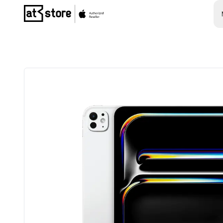
Posjetite početnu stranicu AT Store