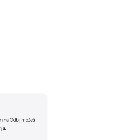
ikom na Odbij možeš
nja.