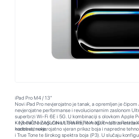
iPad Pro M4 / 13”
Novi iPad Pro nevjerojatno je tanak, a opremljen je čipom
nevjerojatne performanse i revolucionarnim zaslonom Ul
superbrzi Wi-Fi 6E i 5G. U kombinaciji s olovkom Apple P
Keyboard omogućava ti beskrajne mogućnosti za izražavan
• 13-INČNI ZASLON ULTRA RETINA XDR – Ultra Retina XDR 
nadohvat ruke.
kontrast, nevjerojatno vjeran prikaz boja i napredne tehn
i True Tone te širokog spektra boja (P3). U slučaju konfigur