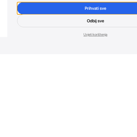
Prihvati sve
Odbij sve
Uvjeti korištenja
Nov
Budi prvi koji 