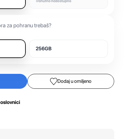
Trenutno nedostupno
ora za pohranu trebaš?
256GB
Dodaj u omiljeno
oslovnici