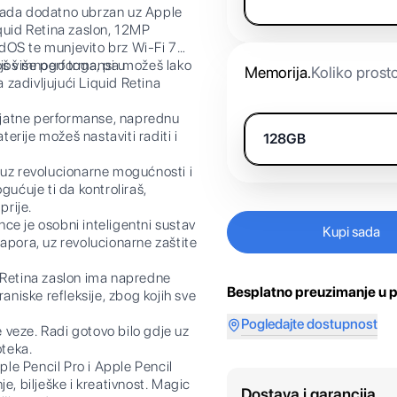
, sada dodatno ubrzan uz Apple
iquid Retina zaslon, 12MP
dOS te munjevito brz Wi-Fi 7
i još mnogo toga, pa možeš lako
š više performansi u
Memorija
.
Koliko prost
a zadivljujući Liquid Retina
atne performanse, naprednu
terije možeš nastaviti raditi i
128GB
 uz revolucionarne mogućnosti i
gućuje ti da kontroliraš,
prije.
 je osobni inteligentni sustav
Kupi sada
 napora, uz revolucionarne zaštite
Retina zaslon ima napredne
Besplatno preuzimanje u p
aniske refleksije, zbog kojih sve
Pogledajte dostupnost
veze. Radi gotovo bilo gdje uz
oteka.
 Pencil Pro i Apple Pencil
e, bilješke i kreativnost. Magic
Dostava i garancija