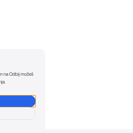
ikom na Odbij možeš
nja.