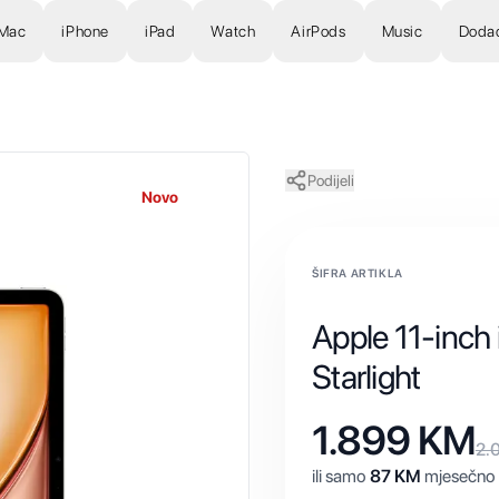
Mac
iPhone
iPad
Watch
AirPods
Music
Doda
Podijeli
Novo
ŠIFRA ARTIKLA
Apple 11-inch
Starlight
1.899
KM
2.
ili samo
87
KM
mjesečno 