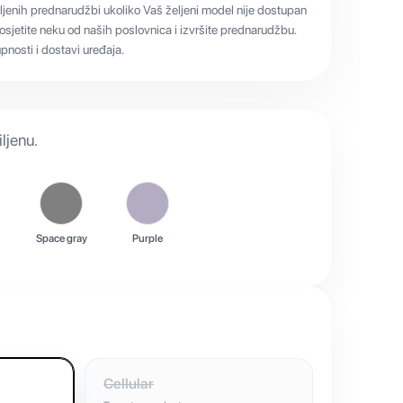
ljenih prednarudžbi ukoliko Vaš željeni model nije dostupan
sjetite neku od naših poslovnica i izvršite prednarudžbu.
nosti i dostavi uređaja.
ljenu.
Space gray
Purple
Cellular