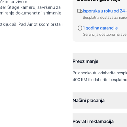
tičkim odzivom.
er Stage kameru, savršenu za
Isporuka u roku od 24
keniranje dokumenata i snimanje
Besplatna dostava za nar
ljučaš iPad Air otiskom prsta i
1 godina garancije
Garancija dostupna na sve 
Preuzimanje
Pri checkoutu odaberite besp
400 KM ili odaberite besplatno
Načini plaćanja
Povrat i reklamacija
Jednokratna plaćanja: