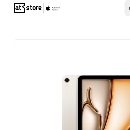
Posjetite početnu stranicu AT Store