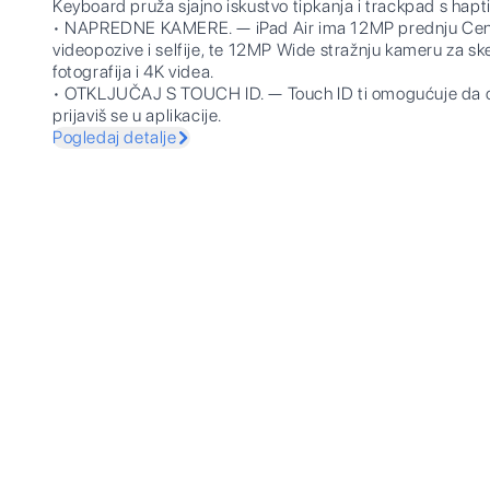
Keyboard pruža sjajno iskustvo tipkanja i trackpad s hap
• NAPREDNE KAMERE. — iPad Air ima 12MP prednju Cent
videopozive i selfije, te 12MP Wide stražnju kameru za s
fotografija i 4K videa.
• OTKLJUČAJ S TOUCH ID. — Touch ID ti omogućuje da otk
prijaviš se u aplikacije.
Pogledaj detalje