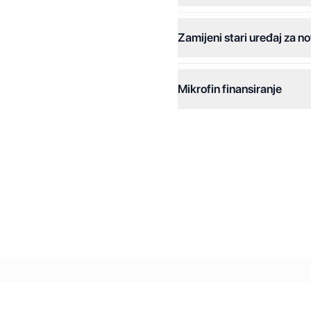
Plaćanje na rate:
Zamijeni stari uređaj za no
Dodatne opcije:
Online plaćanja:
Mikrofin finansiranje
Online plaćanje na rate:
Kreditiranje Mikrofina:
Kontakt: