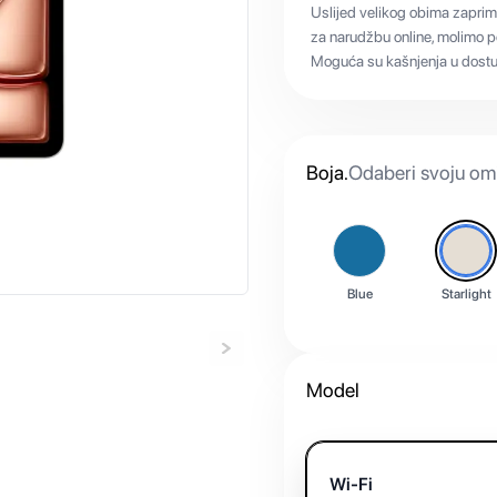
Uslijed velikog obima zaprim
za narudžbu online, molimo po
Moguća su kašnjenja u dostup
Boja
.
Odaberi svoju omi
Blue
Starlight
Model
Wi-Fi