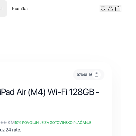
ci
Podrška
Pretraži
Korisnicki ra
Korisnick
97648116
 iPad Air (M4) Wi-Fi 128GB -
099
KM
10
% POVOLJNIJE ZA GOTOVINSKO PLAĆANJE
uz 24 rate.