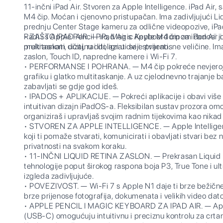
11-inčni iPad Air. Stvoren za Apple Intelligence. iPad Air
M4 čip. Moćan i cjenovno pristupačan. Ima zadivljujući L
prednju Center Stage kameru za odlične videopozive, iPa
Radi i s Apple Pencil Pro, Magic Keyboardom za iPad Air 
• ZAŠTO IPAD AIR. — iPad Air s Apple M4 čipom donosi jo
multitaskati, učiti, raditi, igrati se i stvarati.
prekrasnom dizajnu i dolazi u dvije prijenosne veličine. Im
zaslon, Touch ID, napredne kamere i Wi-Fi 7.
• PERFORMANSE I POHRANA. — M4 čip pokreće nevjeroj
grafiku i glatko multitaskanje. A uz cjelodnevno trajanje ba
zabavljati se gdje god ideš.
• IPADOS + APLIKACIJE. — Pokreći aplikacije i obavi više
intuitivan dizajn iPadOS-a. Fleksibilan sustav prozora omo
organiziraš i upravljaš svojim radnim tijekovima kao nikad 
• STVOREN ZA APPLE INTELLIGENCE. — Apple Intelligence
koji ti pomaže stvarati, komunicirati i obavljati stvari bez
privatnosti na svakom koraku.
• 11-INČNI LIQUID RETINA ZASLON. — Prekrasan Liquid 
tehnologije poput širokog raspona boja P3, True Tone i ultr
izgleda zadivljujuće.
• POVEZIVOST. — Wi-Fi 7 s Apple N1 daje ti brze bežične 
brze prijenose fotografija, dokumenata i velikih video dat
• APPLE PENCIL I MAGIC KEYBOARD ZA IPAD AIR. — Apple
(USB-C) omogućuju intuitivnu i preciznu kontrolu za crtanj