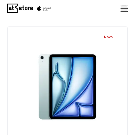
Posjetite početnu stranicu AT Store
Novo