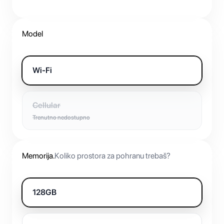
Model
Wi-Fi
Cellular
Trenutno nedostupno
Memorija
.
Koliko prostora za pohranu trebaš?
128GB