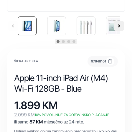
ŠIFRA ARTIKLA
97648101
Apple 11-inch iPad Air (M4)
Wi-Fi 128GB - Blue
1.899
KM
2.099
KM
10
% POVOLJNIJE ZA GOTOVINSKO PLAĆANJE
ili samo
87
KM
mjesečno uz 24 rate.
Uslijed velikog obima zaprimljenih prednarudžbi ukoliko Vaš