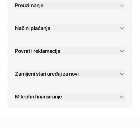
Preuzimanje
preko 400 KM
Načini plaćanja
Povrat i reklamacija
Jednokratna plaćanja:
Zamijeni stari uređaj za novi
Plaćanje na rate:
Dodatne opcije:
Mikrofin finansiranje
Online plaćanja:
Kreditiranje Mikrofina:
Kontakt: