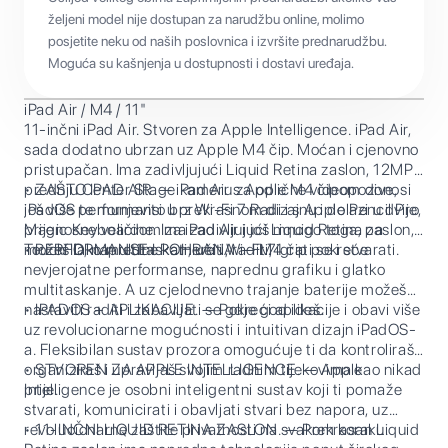
željeni model nije dostupan za narudžbu online, molimo
posjetite neku od naših poslovnica i izvršite prednarudžbu.
Moguća su kašnjenja u dostupnosti i dostavi uređaja.
iPad Air / M4 / 11"
11-inčni iPad Air. Stvoren za Apple Intelligence. iPad Air,
sada dodatno ubrzan uz Apple M4 čip. Moćan i cjenovno
pristupačan. Ima zadivljujući Liquid Retina zaslon, 12MP
prednju Center Stage kameru za odlične videopozive,
• ZAŠTO IPAD AIR. — iPad Air s Apple M4 čipom donosi
iPadOS te munjevito brz Wi-Fi 7 Radi i s Apple Pencil Pro,
još više performansi u prekrasnom dizajnu i dolazi u dvije
Magic Keyboardom za iPad Air i još mnogo toga, pa
prijenosne veličine. Ima zadivljujući Liquid Retina zaslon,
možeš lako multitaskati, učiti, raditi, igrati se i stvarati.
Touch ID, napredne kamere i Wi-Fi 7.
• PERFORMANSE I POHRANA. — M4 čip pokreće
nevjerojatne performanse, naprednu grafiku i glatko
multitaskanje. A uz cjelodnevno trajanje baterije možeš
nastaviti raditi i zabavljati se gdje god ideš.
• IPADOS + APLIKACIJE. — Pokreći aplikacije i obavi više
uz revolucionarne mogućnosti i intuitivan dizajn iPadOS-
a. Fleksibilan sustav prozora omogućuje ti da kontroliraš,
organiziraš i upravljaš svojim radnim tijekovima kao nikad
• STVOREN ZA APPLE INTELLIGENCE. — Apple
prije.
Intelligence je osobni inteligentni sustav koji ti pomaže
stvarati, komunicirati i obavljati stvari bez napora, uz
revolucionarne zaštite privatnosti na svakom koraku.
• 11-INČNI LIQUID RETINA ZASLON. — Prekrasan Liquid