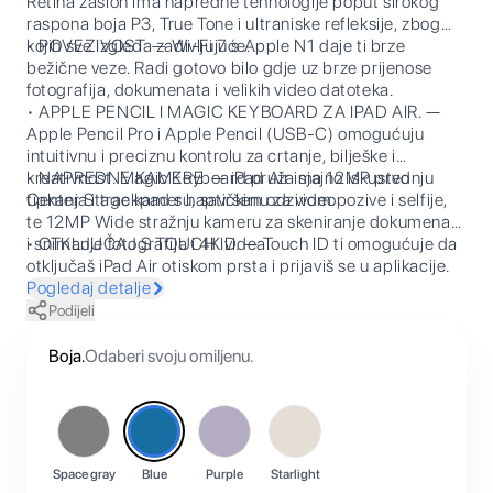
Retina zaslon ima napredne tehnologije poput širokog
raspona boja P3, True Tone i ultraniske refleksije, zbog
kojih sve izgleda zadivljujuće.
• POVEZIVOST. — Wi-Fi 7 s Apple N1 daje ti brze
bežične veze. Radi gotovo bilo gdje uz brze prijenose
fotografija, dokumenata i velikih video datoteka.
• APPLE PENCIL I MAGIC KEYBOARD ZA IPAD AIR. —
Apple Pencil Pro i Apple Pencil (USB-C) omogućuju
intuitivnu i preciznu kontrolu za crtanje, bilješke i
kreativnost. Magic Keyboard pruža sjajno iskustvo
• NAPREDNE KAMERE. — iPad Air ima 12MP prednju
tipkanja i trackpad s haptičkim odzivom.
Center Stage kameru, savršenu za videopozive i selfije,
te 12MP Wide stražnju kameru za skeniranje dokumenata
i snimanje fotografija i 4K videa.
• OTKLJUČAJ S TOUCH ID. — Touch ID ti omogućuje da
otključaš iPad Air otiskom prsta i prijaviš se u aplikacije.
Pogledaj detalje
Podijeli
Boja
.
Odaberi svoju omiljenu.
Space gray
Blue
Purple
Starlight